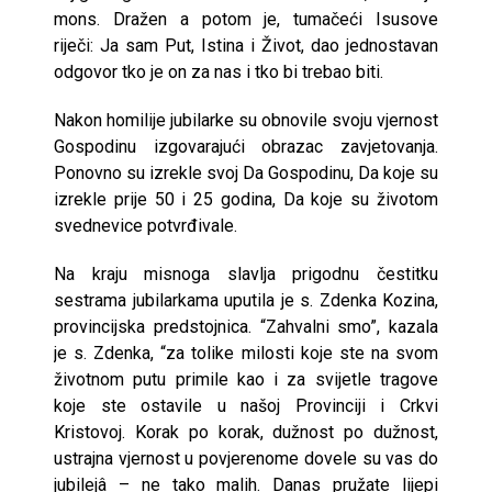
mons. Dražen a potom je, tumačeći Isusove
riječi: Ja sam Put, Istina i Život, dao jednostavan
odgovor tko je on za nas i tko bi trebao biti.
Nakon homilije jubilarke su obnovile svoju vjernost
Gospodinu izgovarajući obrazac zavjetovanja.
Ponovno su izrekle svoj Da Gospodinu, Da koje su
izrekle prije 50 i 25 godina, Da koje su životom
svednevice potvrđivale.
Na kraju misnoga slavlja prigodnu čestitku
sestrama jubilarkama uputila je s. Zdenka Kozina,
provincijska predstojnica. “Zahvalni smo”, kazala
je s. Zdenka, “za tolike milosti koje ste na svom
životnom putu primile kao i za svijetle tragove
koje ste ostavile u našoj Provinciji i Crkvi
Kristovoj. Korak po korak, dužnost po dužnost,
ustrajna vjernost u povjerenome dovele su vas do
jubilejâ – ne tako malih. Danas pružate lijepi