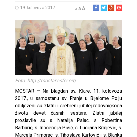
19. kolovoza 2017.
A
A
A
Foto: http://mostar.ssfcr.org
MOSTAR – Na blagdan sv. Klare, 11. kolovoza
2017., u samostanu sv. Franje u Bijelome Polju
obilježeni su zlatni i srebreni jubilej redovničkoga
života devet časnih sestara. Zlatni jubilej
proslavile su s. Natalija Palac, s. Robertina
Barbarić, s. Inocencija Pivić, s. Lucijana Kraljević, s.
Marcela Primorac, s. Tihoslava Kurtović i s. Blanka