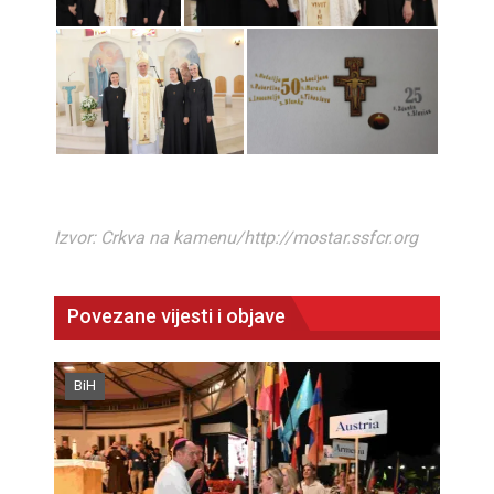
Izvor: Crkva na kamenu/http://mostar.ssfcr.org
Povezane vijesti i objave
BiH