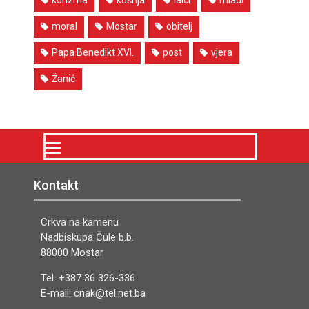
korizma
kušnja
laici
mladi
moral
Mostar
obitelj
Papa Benedikt XVI.
post
vjera
Žanić
Kontakt
Crkva na kamenu
Nadbiskupa Čule b.b.
88000 Mostar
Tel. +387 36 326-336
E-mail: cnak@tel.net.ba