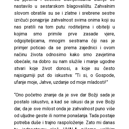
nastavilo u sestarskom blagovalištu. Zahvalnim
slovom obratile su se i zlatne i srebrene sestre
izričući ponajprije zahvalnost svima onima koji su
nas pratili na tom putu: roditeljima i obitelji u
kojima smo primile prve zasade vjere,
odgojiteljicama, mnogim sestrama čiji nas je
primjer poticao da se prema zajednici i ovom
načinu života odnosimo kako smo zavjetima
obećale; na dobro su nam služile i manje ugodne
stvari koje život donosi, a koje su često
najsigurniji put do iskustva: “Ti si, o Gospode,
ufanje moje, Jahve, uzdanje od moje mladosti!”
“Ono početno znanje da je sve dar Božji sada je
postalo iskustvo, a kad se iskusi da je sve Božji
dar, da je sve milost onda je zahvalnost puno više
od uljudne geste ili norme ponašanja. Tada postaje
potreba duše i trajno raspoloženje. Zato mi danas