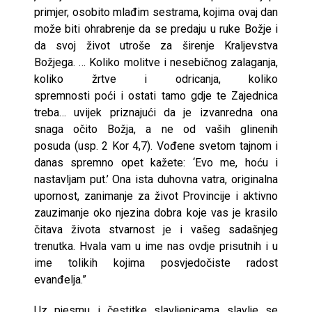
primjer, osobito mlađim sestrama, kojima ovaj dan
može biti ohrabrenje da se predaju u ruke Božje i
da svoj život utroše za širenje Kraljevstva
Božjega. … Koliko molitve i nesebičnog zalaganja,
koliko žrtve i odricanja, koliko
spremnosti poći i ostati tamo gdje te Zajednica
treba… uvijek priznajući da je izvanredna ona
snaga očito Božja, a ne od vaših glinenih
posuda (usp. 2 Kor 4,7). Vođene svetom tajnom i
danas spremno opet kažete: ‘Evo me, hoću i
nastavljam put.’ Ona ista duhovna vatra, originalna
upornost, zanimanje za život Provincije i aktivno
zauzimanje oko njezina dobra koje vas je krasilo
čitava života stvarnost je i vašeg sadašnjeg
trenutka. Hvala vam u ime nas ovdje prisutnih i u
ime tolikih kojima posvjedočiste radost
evanđelja.”
Uz pjesmu i čestitke slavljenicama slavlje se