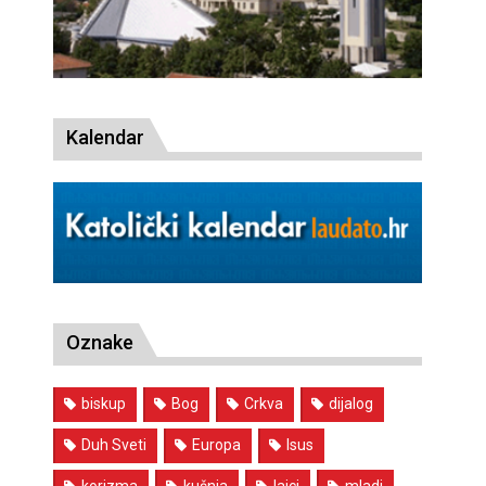
Kalendar
Oznake
biskup
Bog
Crkva
dijalog
Duh Sveti
Europa
Isus