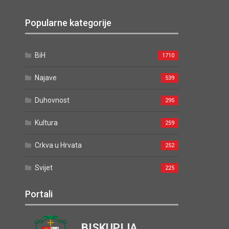
Popularne kategorije
BiH
1710
Najave
539
Duhovnost
295
Kultura
259
Crkva u Hrvata
252
Svijet
225
Portali
BISKUPIJA