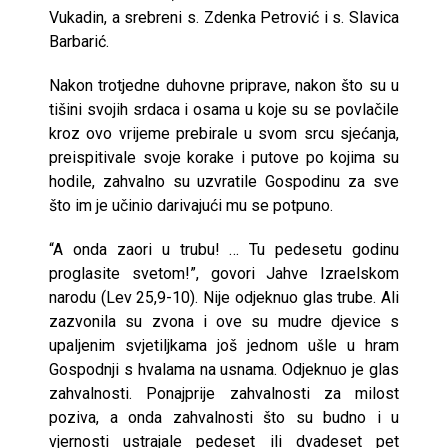
Vukadin, a srebreni s. Zdenka Petrović i s. Slavica
Barbarić.
Nakon trotjedne duhovne priprave, nakon što su u
tišini svojih srdaca i osama u koje su se povlačile
kroz ovo vrijeme prebirale u svom srcu sjećanja,
preispitivale svoje korake i putove po kojima su
hodile, zahvalno su uzvratile Gospodinu za sve
što im je učinio darivajući mu se potpuno.
“A onda zaori u trubu! … Tu pedesetu godinu
proglasite svetom!”, govori Jahve Izraelskom
narodu (Lev 25,9-10). Nije odjeknuo glas trube. Ali
zazvonila su zvona i ove su mudre djevice s
upaljenim svjetiljkama još jednom ušle u hram
Gospodnji s hvalama na usnama. Odjeknuo je glas
zahvalnosti. Ponajprije zahvalnosti za milost
poziva, a onda zahvalnosti što su budno i u
vjernosti ustrajale pedeset ili dvadeset pet