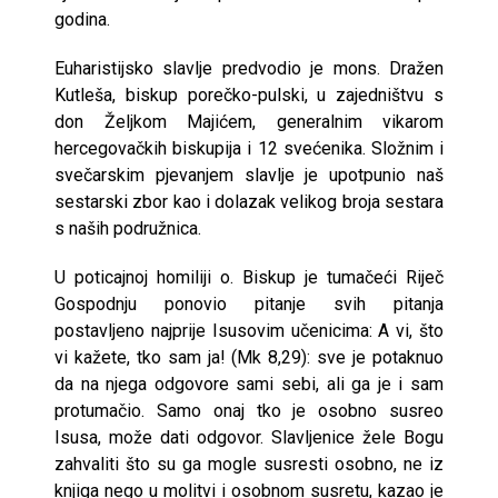
godina.
Euharistijsko slavlje predvodio je mons. Dražen
Kutleša, biskup porečko-pulski, u zajedništvu s
don Željkom Majićem, generalnim vikarom
hercegovačkih biskupija i 12 svećenika. Složnim i
svečarskim pjevanjem slavlje je upotpunio naš
sestarski zbor kao i dolazak velikog broja sestara
s naših podružnica.
U poticajnoj homiliji o. Biskup je tumačeći Riječ
Gospodnju ponovio pitanje svih pitanja
postavljeno najprije Isusovim učenicima: A vi, što
vi kažete, tko sam ja! (Mk 8,29): sve je potaknuo
da na njega odgovore sami sebi, ali ga je i sam
protumačio. Samo onaj tko je osobno susreo
Isusa, može dati odgovor. Slavljenice žele Bogu
zahvaliti što su ga mogle susresti osobno, ne iz
knjiga nego u molitvi i osobnom susretu, kazao je