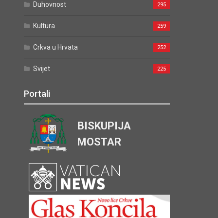
Duhovnost
295
Kultura
259
Crkva u Hrvata
252
Svijet
225
Portali
BISKUPIJA
MOSTAR