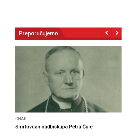
Preporučujemo
CNAK
Deseta obljetnica poništenja komunističke
presude bl. Alojziju Stepincu