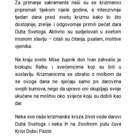
Za primanje sakramenta naši su se krizmanici
pripremali tijekom cijele godine, a intenzivnije
tjedan dana pred svetu krizmu kako bi što
dostojnije, zrelije i odgovornije primili pečat dara
Duha Svetoga. Aktivno su sudjelovali u svetom
misnom slavlju – čitali su čitanja, psalam, molitve
vjernika.
Na kraju svete Mise župnik don Ivan zahvalio je
biskupu Ratku i svećenicima koji su bili u
suslavlju. Krizmanicima se obratio s molbom da
se ovoga dana ne sjećaju samo po darovima
svojih kumova, nego da upravo oni okupljaju svoje
ukućane na molitvu oko svijeće koju su dobili kao
dar.
Neka sve naše krizmanike kroza život vode darovi
Duha Svetoga i neka ih na životnom putu čuva
Krist Dobri Pastir.