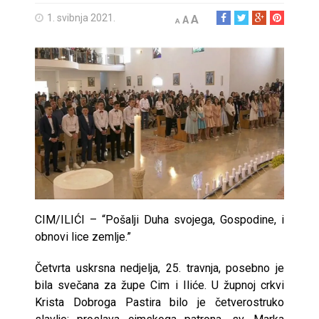
1. svibnja 2021.
A
A
A
CIM/ILIĆI – “Pošalji Duha svojega, Gospodine, i
obnovi lice zemlje.”
Četvrta uskrsna nedjelja, 25. travnja, posebno je
bila svečana za župe Cim i Iliće. U župnoj crkvi
Krista Dobroga Pastira bilo je četverostruko