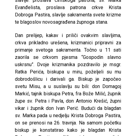
slavlje: proslava cimskoga patrona, sv. Marka
Evanđelista, proslava patrona crkve Krista
Dobroga Pastira, slavlje sakramenta svete krizme
te blagoslov novosagrađena župnoga stana.
Dan prelijep, kakav i priliči ovakvim slavljima,
crkva prikladno urešena, krizmanici pripravni za
primanje svetoga sakramenta. Točno u 11 sati
zaorila se crkvom pjesma “Gospodin slavno
uskrsnu”. Dvoje krizmanika pozdravilo je msgr.
Ratka Perića, biskupa u miru, poželjeli su mu
dobrodošlicu i darivali ga. Biskup je započeo
svetu Misu, a u suslavlju su bili: don Domagoj
Markić, tajnik biskupa Petra, fra Bože Milić, župnik
župe sv. Petra i Pavla, don Antonio Krešić, župni
vikar i župnik don Ivan Perić. Budući da blagdan
sv. Marka pada u nedjelju Krista Dobroga Pastira,
on se prenosi na 26. travnja. Na samom početku
biskup je konstatirao kako je blagdan Krista