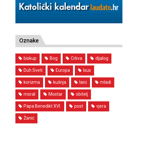
Oznake
biskup
Bog
Crkva
dijalog
Duh Sveti
Europa
Isus
korizma
kušnja
laici
mladi
moral
Mostar
obitelj
Papa Benedikt XVI.
post
vjera
Žanić