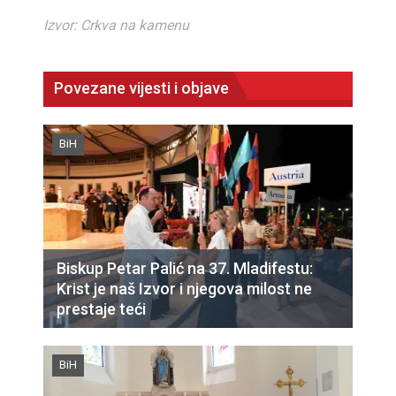
Izvor: Crkva na kamenu
Povezane vijesti i objave
BiH
Biskup Petar Palić na 37. Mladifestu:
Krist je naš Izvor i njegova milost ne
prestaje teći
BiH