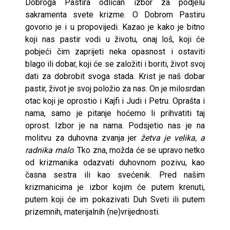
Dobroga Pastira odličan izbor za podjelu
sakramenta svete krizme. O Dobrom Pastiru
govorio je i u propovijedi. Kazao je kako je bitno
koji nas pastir vodi u životu, onaj loš, koji će
pobjeći čim zaprijeti neka opasnost i ostaviti
blago ili dobar, koji će se založiti i boriti, život svoj
dati za dobrobit svoga stada. Krist je naš dobar
pastir, život je svoj položio za nas. On je milosrdan
otac koji je oprostio i Kajfi i Judi i Petru. Oprašta i
nama, samo je pitanje hoćemo li prihvatiti taj
oprost. Izbor je na nama. Podsjetio nas je na
molitvu za duhovna zvanja jer
žetva je velika, a
radnika malo
. Tko zna, možda će se upravo netko
od krizmanika odazvati duhovnom pozivu, kao
časna sestra ili kao svećenik. Pred našim
krizmanicima je izbor kojim će putem krenuti,
putem koji će im pokazivati Duh Sveti ili putem
prizemnih, materijalnih (ne)vrijednosti.