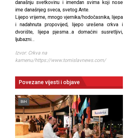
današnju svetkovinu i imendan svima koji nose
ime današnjeg sveca, svetog Ante.
Lijepo vrijeme, mnogo vjernika/hodočasnika, lijepa
i nadahnuta propovijed, lijepo urešena crkva i
dvorište, lijepa pjesma…a domaćini susretljivi,
ljubazni…
Izvor: Crkva na
kamenu/https://www.tomislavnews.com/
Povezane vijesti i objave
BiH