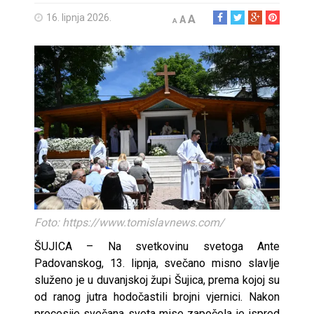
16. lipnja 2026.
A
A
A
Foto: https://www.tomislavnews.com/
ŠUJICA – Na svetkovinu svetoga Ante
Padovanskog, 13. lipnja, svečano misno slavlje
služeno je u duvanjskoj župi Šujica, prema kojoj su
od ranog jutra hodočastili brojni vjernici. Nakon
procesije svečana sveta mise započela je ispred