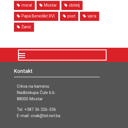
moral
Mostar
obitelj
Papa Benedikt XVI.
post
vjera
Žanić
Kontakt
Crkva na kamenu
Nadbiskupa Čule b.b.
88000 Mostar
Tel. +387 36 326-336
E-mail: cnak@tel.net.ba