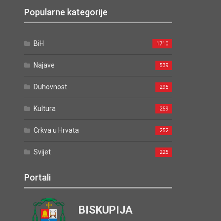
Popularne kategorije
BiH
1710
Najave
539
Duhovnost
295
Kultura
259
Crkva u Hrvata
252
Svijet
225
Portali
BISKUPIJA