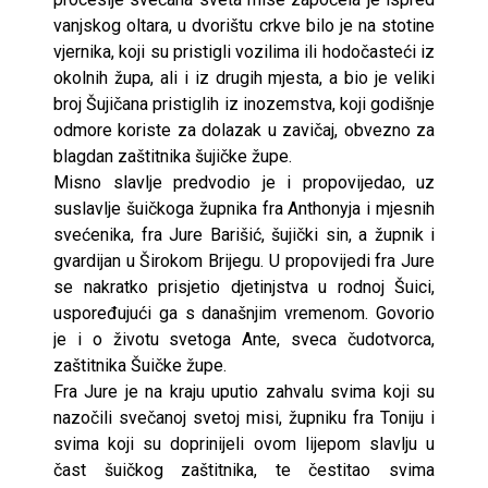
vanjskog oltara, u dvorištu crkve bilo je na stotine
vjernika, koji su pristigli vozilima ili hodočasteći iz
okolnih župa, ali i iz drugih mjesta, a bio je veliki
broj Šujičana pristiglih iz inozemstva, koji godišnje
odmore koriste za dolazak u zavičaj, obvezno za
blagdan zaštitnika šujičke župe.
Misno slavlje predvodio je i propovijedao, uz
suslavlje šuičkoga župnika fra Anthonyja i mjesnih
svećenika, fra Jure Barišić, šujički sin, a župnik i
gvardijan u Širokom Brijegu. U propovijedi fra Jure
se nakratko prisjetio djetinjstva u rodnoj Šuici,
uspoređujući ga s današnjim vremenom. Govorio
je i o životu svetoga Ante, sveca čudotvorca,
zaštitnika Šuičke župe.
Fra Jure je na kraju uputio zahvalu svima koji su
nazočili svečanoj svetoj misi, župniku fra Toniju i
svima koji su doprinijeli ovom lijepom slavlju u
čast šuičkog zaštitnika, te čestitao svima