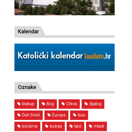
Kalendar
Oznake
biskup
Bog
Crkva
dijalog
Duh Sveti
Europa
Isus
korizma
kušnja
laici
mladi