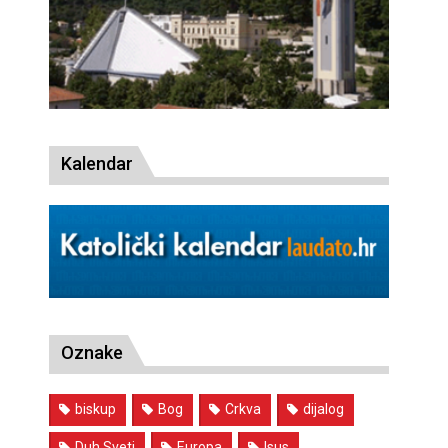
Kalendar
Oznake
biskup
Bog
Crkva
dijalog
Duh Sveti
Europa
Isus