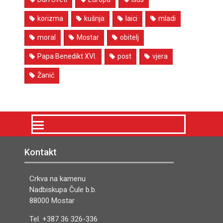
korizma
kušnja
laici
mladi
moral
Mostar
obitelj
Papa Benedikt XVI.
post
vjera
Žanić
Kontakt
Crkva na kamenu
Nadbiskupa Čule b.b.
88000 Mostar
Tel. +387 36 326-336