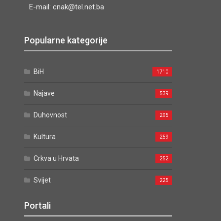
E-mail: cnak@tel.net.ba
Popularne kategorije
BiH
1710
Najave
539
Duhovnost
295
Kultura
259
Crkva u Hrvata
252
Svijet
225
Portali