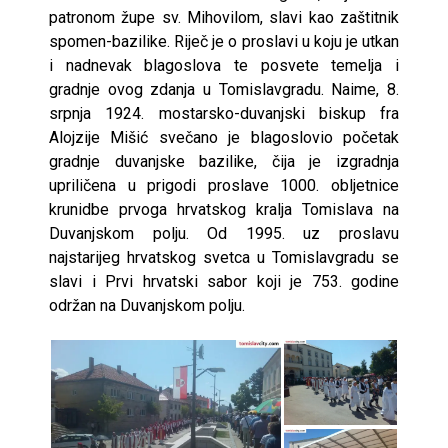
patronom župe sv. Mihovilom, slavi kao zaštitnik
spomen-bazilike. Riječ je o proslavi u koju je utkan
i nadnevak blagoslova te posvete temelja i
gradnje ovog zdanja u Tomislavgradu. Naime, 8.
srpnja 1924. mostarsko-duvanjski biskup fra
Alojzije Mišić svečano je blagoslovio početak
gradnje duvanjske bazilike, čija je izgradnja
upriličena u prigodi proslave 1000. obljetnice
krunidbe prvoga hrvatskog kralja Tomislava na
Duvanjskom polju. Od 1995. uz proslavu
najstarijeg hrvatskog svetca u Tomislavgradu se
slavi i Prvi hrvatski sabor koji je 753. godine
održan na Duvanjskom polju.