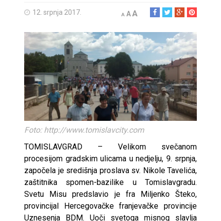
12. srpnja 2017.
A
A
A
Foto: http://www.tomislavcity.com
TOMISLAVGRAD – Velikom svečanom
procesijom gradskim ulicama u nedjelju, 9. srpnja,
započela je središnja proslava sv. Nikole Tavelića,
zaštitnika spomen-bazilike u Tomislavgradu.
Svetu Misu predslavio je fra Miljenko Šteko,
provincijal Hercegovačke franjevačke provincije
Uznesenja BDM. Uoči svetoga misnog slavlja