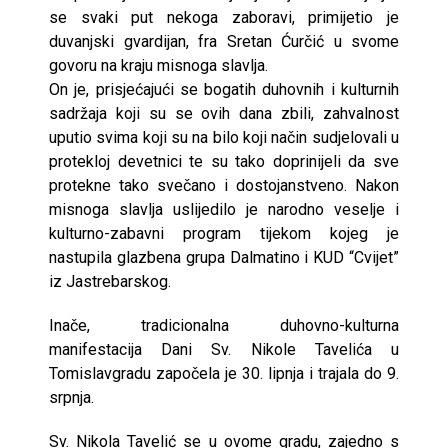
se svaki put nekoga zaboravi, primijetio je
duvanjski gvardijan, fra Sretan Ćurčić u svome
govoru na kraju misnoga slavlja.
On je, prisjećajući se bogatih duhovnih i kulturnih
sadržaja koji su se ovih dana zbili, zahvalnost
uputio svima koji su na bilo koji način sudjelovali u
protekloj devetnici te su tako doprinijeli da sve
protekne tako svečano i dostojanstveno. Nakon
misnoga slavlja uslijedilo je narodno veselje i
kulturno-zabavni program tijekom kojeg je
nastupila glazbena grupa Dalmatino i KUD “Cvijet”
iz Jastrebarskog.
Inače, tradicionalna duhovno-kulturna
manifestacija Dani Sv. Nikole Tavelića u
Tomislavgradu započela je 30. lipnja i trajala do 9.
srpnja.
Sv. Nikola Tavelić se u ovome gradu, zajedno s