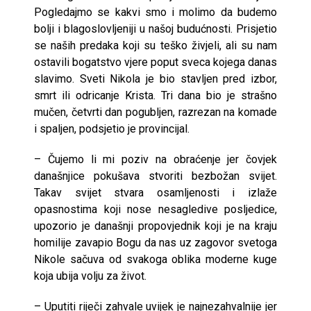
Pogledajmo se kakvi smo i molimo da budemo
bolji i blagoslovljeniji u našoj budućnosti. Prisjetio
se naših predaka koji su teško živjeli, ali su nam
ostavili bogatstvo vjere poput sveca kojega danas
slavimo. Sveti Nikola je bio stavljen pred izbor,
smrt ili odricanje Krista. Tri dana bio je strašno
mučen, četvrti dan pogubljen, razrezan na komade
i spaljen, podsjetio je provincijal.
– Čujemo li mi poziv na obraćenje jer čovjek
današnjice pokušava stvoriti bezbožan svijet.
Takav svijet stvara osamljenosti i izlaže
opasnostima koji nose nesagledive posljedice,
upozorio je današnji propovjednik koji je na kraju
homilije zavapio Bogu da nas uz zagovor svetoga
Nikole sačuva od svakoga oblika moderne kuge
koja ubija volju za život.
– Uputiti riječi zahvale uvijek je najnezahvalnije jer