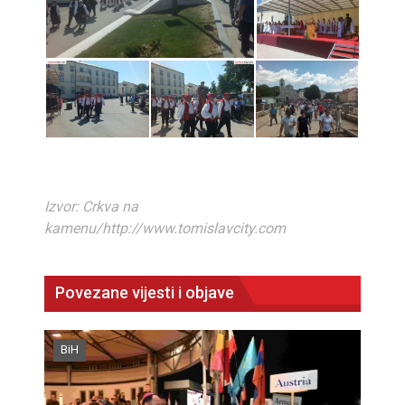
Izvor: Crkva na
kamenu/http://www.tomislavcity.com
Povezane vijesti i objave
BiH