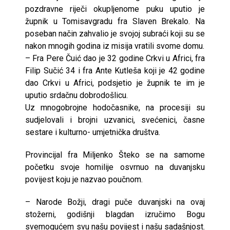
pozdravne riječi okupljenome puku uputio je
župnik u Tomisavgradu fra Slaven Brekalo. Na
poseban način zahvalio je svojoj subraći koji su se
nakon mnogih godina iz misija vratili svome domu.
– Fra Pere Čuić dao je 32 godine Crkvi u Africi, fra
Filip Sučić 34 i fra Ante Kutleša koji je 42 godine
dao Crkvi u Africi, podsjetio je župnik te im je
uputio srdačnu dobrodošlicu.
Uz mnogobrojne hodočasnike, na procesiji su
sudjelovali i brojni uzvanici, svećenici, časne
sestare i kulturno- umjetnička društva.
Provincijal fra Miljenko Šteko se na samome
početku svoje homilije osvrnuo na duvanjsku
povijest koju je nazvao poučnom.
– Narode Božji, dragi puče duvanjski na ovaj
stožerni, godišnji blagdan izručimo Bogu
svemogućem svu našu povijest i našu sadašnjost.