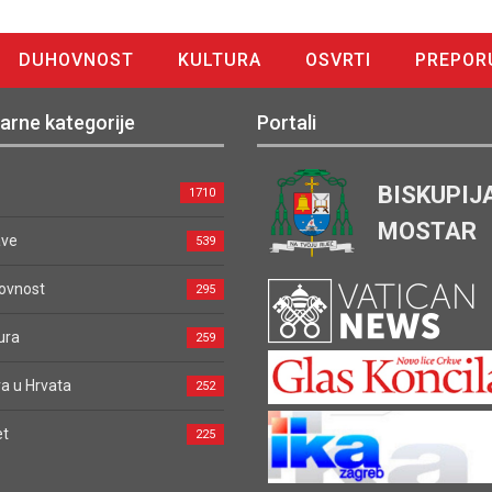
DUHOVNOST
KULTURA
OSVRTI
PREPOR
arne kategorije
Portali
BISKUPIJ
1710
MOSTAR
ave
539
ovnost
295
ura
259
a u Hrvata
252
et
225