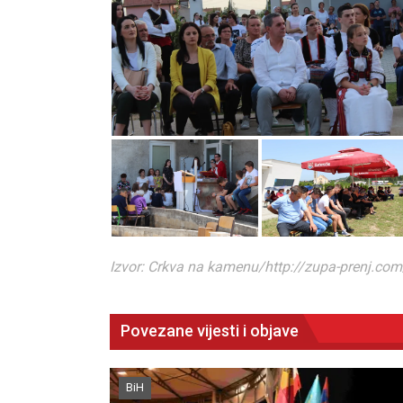
Izvor: Crkva na kamenu/http://zupa-prenj.com
Povezane vijesti i objave
BiH