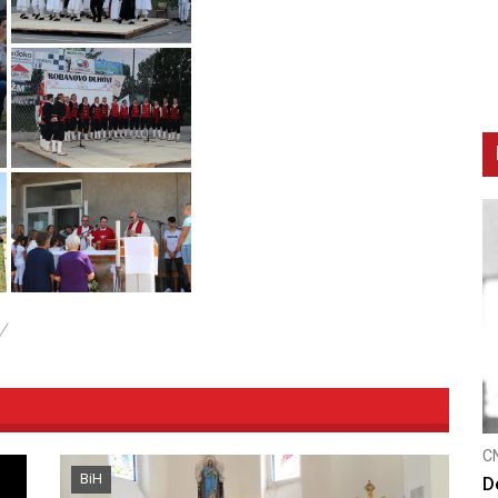
/
CNAK
BiH
Kad se nasilje pretvara u optužnic