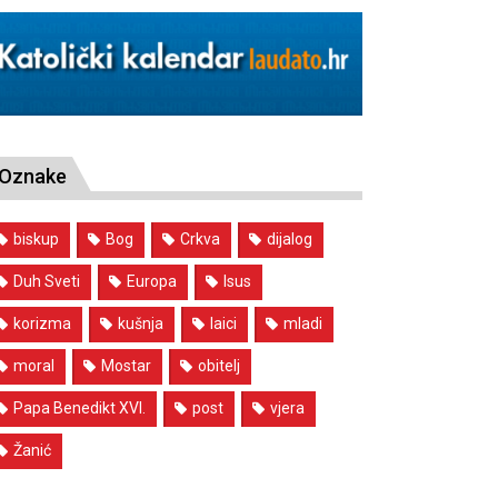
Oznake
biskup
Bog
Crkva
dijalog
Duh Sveti
Europa
Isus
korizma
kušnja
laici
mladi
moral
Mostar
obitelj
Papa Benedikt XVI.
post
vjera
Žanić