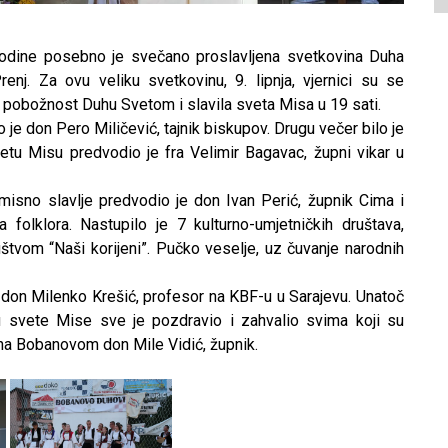
odine posebno je svečano proslavljena svetkovina Duha
j. Za ovu veliku svetkovinu, 9. lipnja, vjernici su se
 pobožnost Duhu Svetom i slavila sveta Misa u 19 sati.
je don Pero Miličević, tajnik biskupov. Drugu večer bilo je
etu Misu predvodio je fra Velimir Bagavac, župni vikar u
misno slavlje predvodio je don Ivan Perić, župnik Cima i
 folklora. Nastupilo je 7 kulturno-umjetničkih društava,
tvom “Naši korijeni”. Pučko veselje, uz čuvanje narodnih
don Milenko Krešić, profesor na KBF-u u Sarajevu. Unatoč
aju svete Mise sve je pozdravio i zahvalio svima koji su
na Bobanovom don Mile Vidić, župnik.