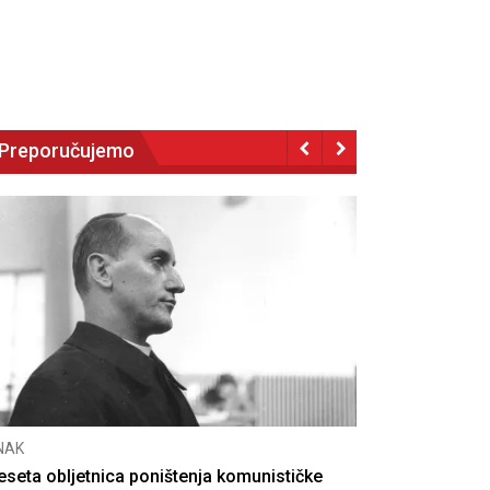
Preporučujemo
CNAK
u
Smrtovdan nadbiskupa Petra Čule