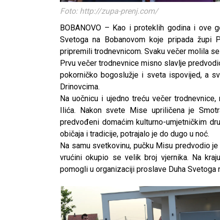
Foto: http://zupa-prenj.com/
BOBANOVO – Kao i proteklih godina i ove g
Svetoga na Bobanovom koje pripada župi Pren
pripremili trodnevnicom. Svaku večer molila se
Prvu večer trodnevnice misno slavlje predvodio 
pokorničko bogoslužje i sveta ispovijed, a sv
Drinovcima.
Na uočnicu i ujedno treću večer trodnevnice, 
Ilića. Nakon svete Mise upriličena je Smotra
predvođeni domaćim kulturno-umjetničkim druš
običaja i tradicije, potrajalo je do dugo u noć.
Na samu svetkovinu, pučku Misu predvodio je 
vrućini okupio se velik broj vjernika. Na kr
pomogli u organizaciji proslave Duha Svetoga 