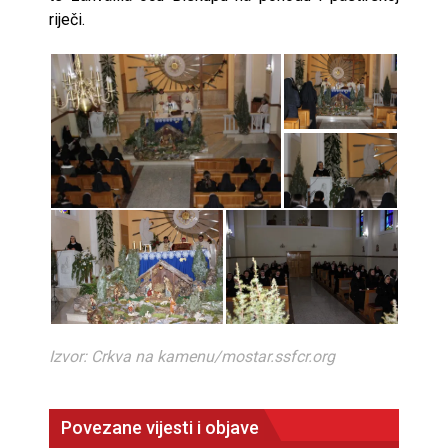
riječi.
Izvor: Crkva na kamenu/mostar.ssfcr.org
Povezane vijesti i objave