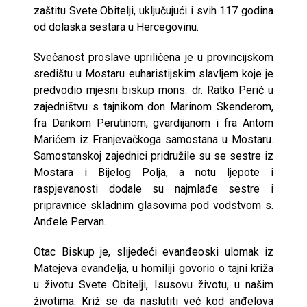
zaštitu Svete Obitelji, uključujući i svih 117 godina
od dolaska sestara u Hercegovinu.
Svečanost proslave upriličena je u provincijskom
središtu u Mostaru euharistijskim slavljem koje je
predvodio mjesni biskup mons. dr. Ratko Perić u
zajedništvu s tajnikom don Marinom Skenderom,
fra Dankom Perutinom, gvardijanom i fra Antom
Marićem iz Franjevačkoga samostana u Mostaru.
Samostanskoj zajednici pridružile su se sestre iz
Mostara i Bijelog Polja, a notu ljepote i
raspjevanosti dodale su najmlađe sestre i
pripravnice skladnim glasovima pod vodstvom s.
Anđele Pervan.
Otac Biskup je, slijedeći evanđeoski ulomak iz
Matejeva evanđelja, u homiliji govorio o tajni križa
u životu Svete Obitelji, Isusovu životu, u našim
životima. Križ se da naslutiti već kod anđelova