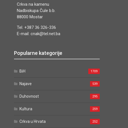
Crkva na kamenu
Nadbiskupa Čule b.b.
88000 Mostar
Tel. +387 36 326-336
E-mail: cnak@tel.net.ba
Popularne kategorije
BiH
1709
Najave
539
Duhovnost
295
Kultura
259
Crkva u Hrvata
252