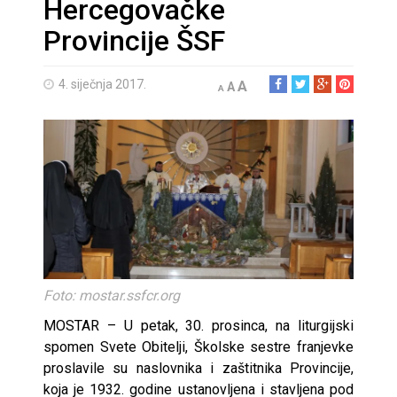
Hercegovačke
Provincije ŠSF
4. siječnja 2017.
A
A
A
Foto: mostar.ssfcr.org
MOSTAR – U petak, 30. prosinca, na liturgijski
spomen Svete Obitelji, Školske sestre franjevke
proslavile su naslovnika i zaštitnika Provincije,
koja je 1932. godine ustanovljena i stavljena pod