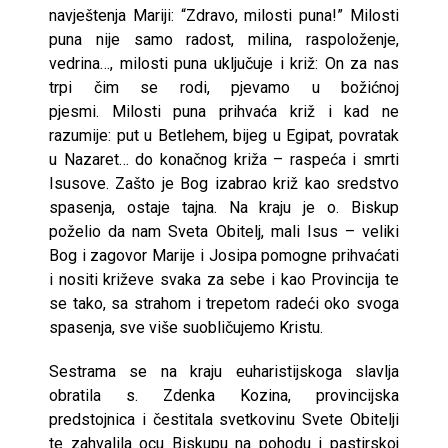
navještenja Mariji: “Zdravo, milosti puna!” Milosti
puna nije samo radost, milina, raspoloženje,
vedrina…, milosti puna uključuje i križ: On za nas
trpi čim se rodi, pjevamo u božićnoj
pjesmi. Milosti puna prihvaća križ i kad ne
razumije: put u Betlehem, bijeg u Egipat, povratak
u Nazaret… do konačnog križa – raspeća i smrti
Isusove. Zašto je Bog izabrao križ kao sredstvo
spasenja, ostaje tajna. Na kraju je o. Biskup
poželio da nam Sveta Obitelj, mali Isus – veliki
Bog i zagovor Marije i Josipa pomogne prihvaćati
i nositi križeve svaka za sebe i kao Provincija te
se tako, sa strahom i trepetom radeći oko svoga
spasenja, sve više suobličujemo Kristu.
Sestrama se na kraju euharistijskoga slavlja
obratila s. Zdenka Kozina, provincijska
predstojnica i čestitala svetkovinu Svete Obitelji
te zahvalila ocu Biskupu na pohodu i pastirskoj