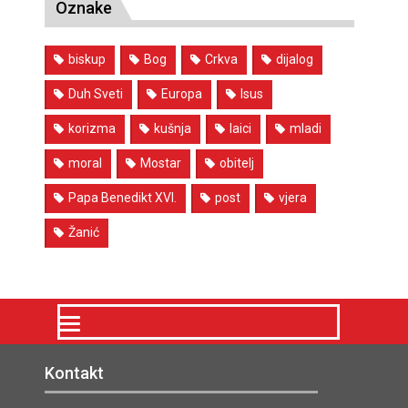
Oznake
biskup
Bog
Crkva
dijalog
Duh Sveti
Europa
Isus
korizma
kušnja
laici
mladi
moral
Mostar
obitelj
Papa Benedikt XVI.
post
vjera
Žanić
Kontakt