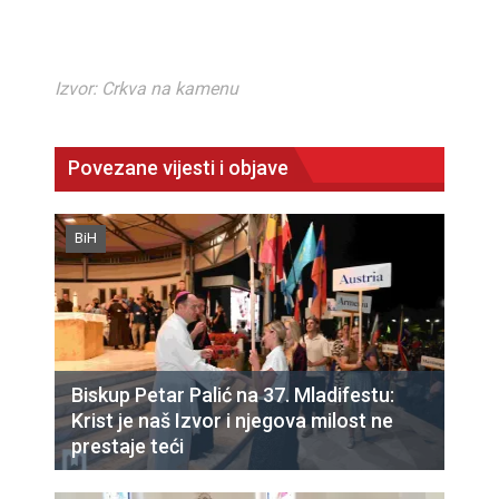
Izvor: Crkva na kamenu
Povezane vijesti i objave
BiH
Biskup Petar Palić na 37. Mladifestu:
Krist je naš Izvor i njegova milost ne
prestaje teći