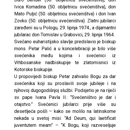
Ivica Komadina (50. obljetnicu svećeništva), don
Mato Puljić (50. obljetnicu svećeništva) i don Ivan
Zovko (50. obljetnicu svećeništva). Zlatni jubilarci
zaređeni su u Pologu, 29. lipnja 1974., a dijamantni
jubilarac don Tomislav u Grabovici, 29. lipnja 1964.
Svečano euharistijsko slavlje predslavio je biskup
mons. Petar Palić a u koncelebraciji je bilo više
svećenika među kojima i svećenici iz
Vrhbosanske nadbiskupije te zlatomisnici iz
Kotorske biskupije.
U propovijedi biskup Petar zahvalio Bogu za dar
svećenika koji su proslavili svoje jubileje i na
njihovoj dugogodišnjoj službi. Podsjetio je na riječi
sv. pape Ivana Pavla II.: “Svećeništvo je dar i
otajstvo.” Svećenici jubilarci prije više su
desetljeća pošli – kako se molilo na latinskome
nekada u svetoj misi: “Ad Deum, qui laetificat
juventutem meam” – “K Bogu, koji razveseljuje