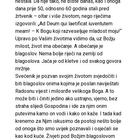
nestala. Da nije tako, ne biste danas, kao i onoga
dana prije 50, odnosno 60 godina stali pred
žrtvenik – oltar i više životom, nego riječima
izgovorili: „Ad Deum qui laetificat iuventutem
meam! – K Bogu koji razveseljuje mladost moju!“
Upravo po Vašim životima vidimo da, uz Božju
milost, život ima obećanje. A obećanje je
blagoslov. Nema bolje riječi na zemlji od
blagoslova. Jača je od kletve i od svakog govora
mržnje.
Svećenik je pozvan svojim životom svjedočiti i
biti blagoslov onima kojima je poslan naviještati
Radosnu vijest i milosrđe velikoga Boga. A to
može biti i činiti jedino ako ustrajno, vjerno, bez
straha slijedi Gospodina i ide za njim onim
putevima kamo on vodi i kako on kaže. I tada kad
krenemo za Njim iskusimo da postoji nešto bolje
od onoga što smo uvijek poznavali i osjećali se
kao kod kuće. Živjeti pod Božjim blagoslovom