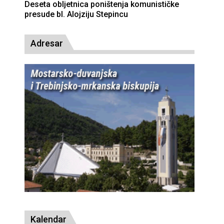
biskupa Petra Čule
Deseta obljetnica ponište
presude bl. Alojziju Stepin
Adresar
Kalendar