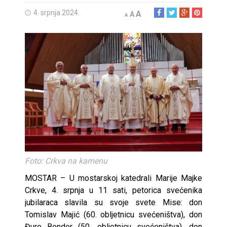
4. srpnja 2024.
A
A
A
Foto: Crkva na kamenu
MOSTAR – U mostarskoj katedrali Marije Majke
Crkve, 4. srpnja u 11 sati, petorica svećenika
jubilaraca slavila su svoje svete Mise: don
Tomislav Majić (60. obljetnicu svećeništva), don
Đuro Bender (50. obljetnicu svećeništva), don