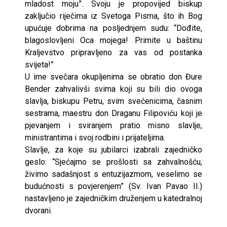
mladost moju”. Svoju je propovijed biskup
zaključio riječima iz Svetoga Pisma, što ih Bog
upućuje dobrima na posljednjem sudu: “Dođite,
blagoslovljeni Oca mojega! Primite u baštinu
Kraljevstvo pripravljeno za vas od postanka
svijeta!”
U ime svečara okupljenima se obratio don Đure
Bender zahvalivši svima koji su bili dio ovoga
slavlja, biskupu Petru, svim svećenicima, časnim
sestrama, maestru don Draganu Filipoviću koji je
pjevanjem i sviranjem pratio misno slavlje,
ministrantima i svoj rodbini i prijateljima.
Slavlje, za koje su jubilarci izabrali zajedničko
geslo: “Sjećajmo se prošlosti sa zahvalnošću,
živimo sadašnjost s entuzijazmom, veselimo se
budućnosti s povjerenjem” (Sv. Ivan Pavao II.)
nastavljeno je zajedničkim druženjem u katedralnoj
dvorani.