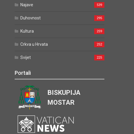
Najave
539
Duhovnost
295
Kultura
259
Crkva u Hrvata
252
Svijet
225
Portali
BISKUPIJA
MOSTAR