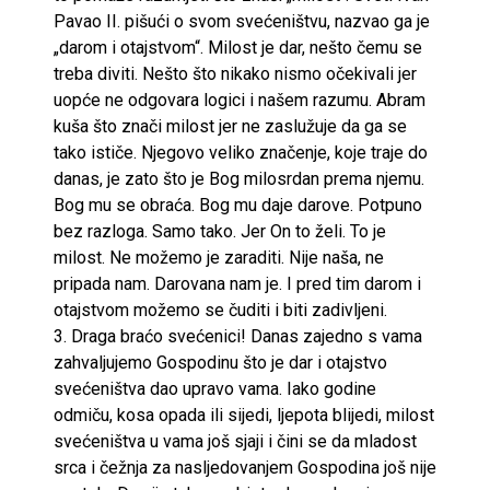
Pavao II. pišući o svom svećeništvu, nazvao ga je
„darom i otajstvom“. Milost je dar, nešto čemu se
treba diviti. Nešto što nikako nismo očekivali jer
uopće ne odgovara logici i našem razumu. Abram
kuša što znači milost jer ne zaslužuje da ga se
tako ističe. Njegovo veliko značenje, koje traje do
danas, je zato što je Bog milosrdan prema njemu.
Bog mu se obraća. Bog mu daje darove. Potpuno
bez razloga. Samo tako. Jer On to želi. To je
milost. Ne možemo je zaraditi. Nije naša, ne
pripada nam. Darovana nam je. I pred tim darom i
otajstvom možemo se čuditi i biti zadivljeni.
3. Draga braćo svećenici! Danas zajedno s vama
zahvaljujemo Gospodinu što je dar i otajstvo
svećeništva dao upravo vama. Iako godine
odmiču, kosa opada ili sijedi, ljepota blijedi, milost
svećeništva u vama još sjaji i čini se da mladost
srca i čežnja za nasljedovanjem Gospodina još nije