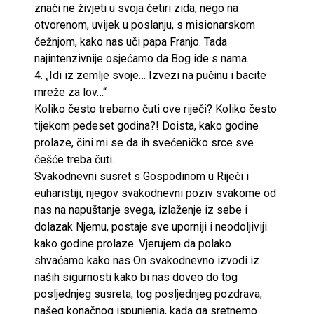
znači ne živjeti u svoja četiri zida, nego na
otvorenom, uvijek u poslanju, s misionarskom
čežnjom, kako nas uči papa Franjo. Tada
najintenzivnije osjećamo da Bog ide s nama.
4. „Idi iz zemlje svoje… Izvezi na pučinu i bacite
mreže za lov…“
Koliko često trebamo čuti ove riječi? Koliko često
tijekom pedeset godina?! Doista, kako godine
prolaze, čini mi se da ih svećeničko srce sve
češće treba čuti.
Svakodnevni susret s Gospodinom u Riječi i
euharistiji, njegov svakodnevni poziv svakome od
nas na napuštanje svega, izlaženje iz sebe i
dolazak Njemu, postaje sve uporniji i neodoljiviji
kako godine prolaze. Vjerujem da polako
shvaćamo kako nas On svakodnevno izvodi iz
naših sigurnosti kako bi nas doveo do tog
posljednjeg susreta, tog posljednjeg pozdrava,
našeg konačnog ispunjenja, kada ga sretnemo