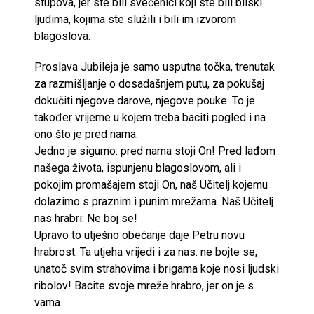
stupova, jer ste bili svećenici koji ste bili bliski
ljudima, kojima ste služili i bili im izvorom
blagoslova.
Proslava Jubileja je samo usputna točka, trenutak
za razmišljanje o dosadašnjem putu, za pokušaj
dokučiti njegove darove, njegove pouke. To je
također vrijeme u kojem treba baciti pogled i na
ono što je pred nama.
Jedno je sigurno: pred nama stoji On! Pred lađom
našega života, ispunjenu blagoslovom, ali i
pokojim promašajem stoji On, naš Učitelj kojemu
dolazimo s praznim i punim mrežama. Naš Učitelj
nas hrabri: Ne boj se!
Upravo to utješno obećanje daje Petru novu
hrabrost. Ta utjeha vrijedi i za nas: ne bojte se,
unatoč svim strahovima i brigama koje nosi ljudski
ribolov! Bacite svoje mreže hrabro, jer on je s
vama.