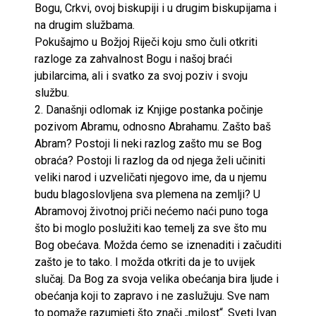
Bogu, Crkvi, ovoj biskupiji i u drugim biskupijama i
na drugim službama.
Pokušajmo u Božjoj Riječi koju smo čuli otkriti
razloge za zahvalnost Bogu i našoj braći
jubilarcima, ali i svatko za svoj poziv i svoju
službu.
2. Današnji odlomak iz Knjige postanka počinje
pozivom Abramu, odnosno Abrahamu. Zašto baš
Abram? Postoji li neki razlog zašto mu se Bog
obraća? Postoji li razlog da od njega želi učiniti
veliki narod i uzveličati njegovo ime, da u njemu
budu blagoslovljena sva plemena na zemlji? U
Abramovoj životnoj priči nećemo naći puno toga
što bi moglo poslužiti kao temelj za sve što mu
Bog obećava. Možda ćemo se iznenaditi i začuditi
zašto je to tako. I možda otkriti da je to uvijek
slučaj. Da Bog za svoja velika obećanja bira ljude i
obećanja koji to zapravo i ne zaslužuju. Sve nam
to pomaže razumjeti što znači „milost“. Sveti Ivan