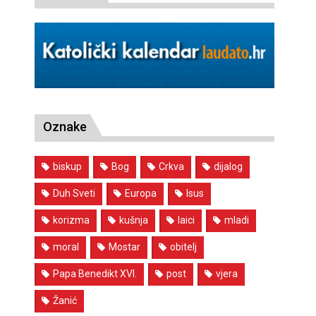
Oznake
biskup
Bog
Crkva
dijalog
Duh Sveti
Europa
Isus
korizma
kušnja
laici
mladi
moral
Mostar
obitelj
Papa Benedikt XVI.
post
vjera
Žanić