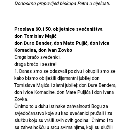
Donosimo propovijed biskupa Petra u cijelosti:
Proslava 60. i 50. obljetnice svećeništva
don Tomislav Majić
don Đuro Bender, don Mato Puljić, don Ivica
Komadina, don Ivan Zovko
Draga braćo svećenici,
draga braćo i sestre!
1. Danas smo se odazvali pozivu i okupili smo se
kako bismo obilježili dijamantni jubilej don
Tomislava Majića i zlatni jubilej: don Đure Bendera,
don Ivice Komadine, don Mate Puljića i don Ivana
Zovka.
Činimo to u duhu istinske zahvalnosti Bogu za
svjedočanstvo koje su kao svećenici pružali i za
službu koju su vršili svih ovih godina. Činimo i to
sa zahvalnošću u srcu svima njima, koji su služili