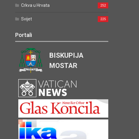
Crkva u Hrvata
252
Svijet
225
Portali
BISKUPIJA
MOSTAR