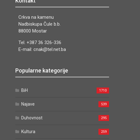
Kontakt
Crkva na kamenu
Nadbiskupa Čule b.b.
88000 Mostar
Tel. +387 36 326-336
E-mail: cnak@tel.net.ba
Popularne kategorije
BiH
1710
Najave
539
Duhovnost
295
Kultura
259