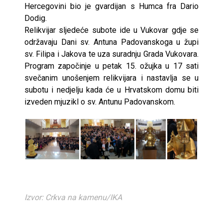
Hercegovini bio je gvardijan s Humca fra Dario
Dodig.
Relikvijar sljedeće subote ide u Vukovar gdje se
održavaju Dani sv. Antuna Padovanskoga u župi
sv. Filipa i Jakova te uza suradnju Grada Vukovara.
Program započinje u petak 15. ožujka u 17 sati
svečanim unošenjem relikvijara i nastavlja se u
subotu i nedjelju kada će u Hrvatskom domu biti
izveden mjuzikl o sv. Antunu Padovanskom.
Izvor: Crkva na kamenu/IKA