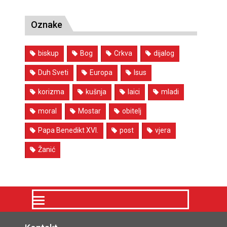
Oznake
biskup
Bog
Crkva
dijalog
Duh Sveti
Europa
Isus
korizma
kušnja
laici
mladi
moral
Mostar
obitelj
Papa Benedikt XVI.
post
vjera
Žanić