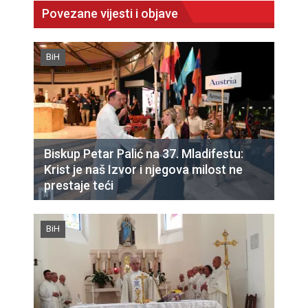
Povezane vijesti i objave
BiH
Biskup Petar Palić na 37. Mladifestu:
Krist je naš Izvor i njegova milost ne
prestaje teći
BiH