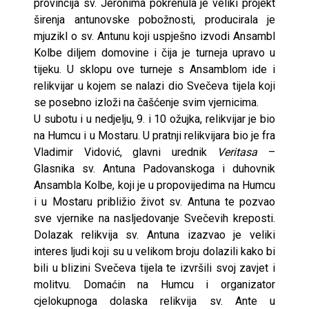
provincija sv. Jeronima pokrenula je veliki projekt
širenja antunovske pobožnosti, producirala je
mjuzikl o sv. Antunu koji uspješno izvodi Ansambl
Kolbe diljem domovine i čija je turneja upravo u
tijeku. U sklopu ove turneje s Ansamblom ide i
relikvijar u kojem se nalazi dio Svečeva tijela koji
se posebno izloži na čašćenje svim vjernicima.
U subotu i u nedjelju, 9. i 10 ožujka, relikvijar je bio
na Humcu i u Mostaru. U pratnji relikvijara bio je fra
Vladimir Vidović, glavni urednik
Veritasa
–
Glasnika sv. Antuna Padovanskoga i duhovnik
Ansambla Kolbe, koji je u propovijedima na Humcu
i u Mostaru približio život sv. Antuna te pozvao
sve vjernike na nasljedovanje Svečevih kreposti.
Dolazak relikvija sv. Antuna izazvao je veliki
interes ljudi koji su u velikom broju dolazili kako bi
bili u blizini Svečeva tijela te izvršili svoj zavjet i
molitvu. Domaćin na Humcu i organizator
cjelokupnoga dolaska relikvija sv. Ante u