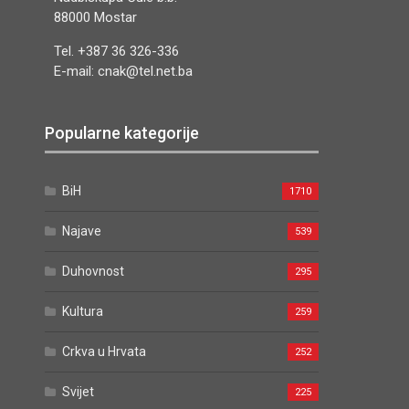
88000 Mostar
Tel. +387 36 326-336
E-mail: cnak@tel.net.ba
Popularne kategorije
BiH
1710
Najave
539
Duhovnost
295
Kultura
259
Crkva u Hrvata
252
Svijet
225