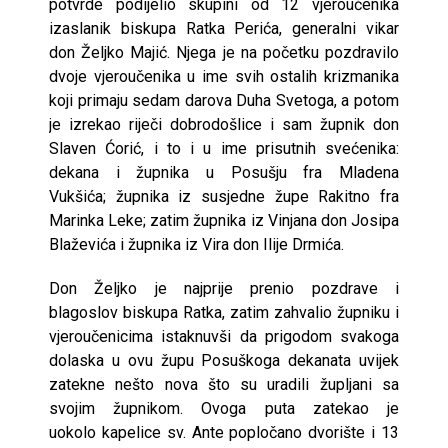
potvrde podijelio skupini od 12 vjeroučenika
izaslanik biskupa Ratka Perića, generalni vikar
don Željko Majić. Njega je na početku pozdravilo
dvoje vjeroučenika u ime svih ostalih krizmanika
koji primaju sedam darova Duha Svetoga, a potom
je izrekao riječi dobrodošlice i sam župnik don
Slaven Ćorić, i to i u ime prisutnih svećenika:
dekana i župnika u Posušju fra Mladena
Vukšića; župnika iz susjedne župe Rakitno fra
Marinka Leke; zatim župnika iz Vinjana don Josipa
Blaževića i župnika iz Vira don Ilije Drmića.
Don Željko je najprije prenio pozdrave i
blagoslov biskupa Ratka, zatim zahvalio župniku i
vjeroučenicima istaknuvši da prigodom svakoga
dolaska u ovu župu Posuškoga dekanata uvijek
zatekne nešto nova što su uradili župljani sa
svojim župnikom. Ovoga puta zatekao je
uokolo kapelice sv. Ante popločano dvorište i 13