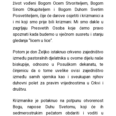
život vođeni Bogom Ocem Stvoriteljem, Bogom
Sinom Otkupiteljem i Bogom Duhom Svetim
Posvetiteljem, čije će darove osjetiti i krizmanici a
i mi koji smo prije bili krizmani. Mi smo dakle u
zagrljaju Presvetih Osoba koje ćemo pravo
spoznati kada budemo u vječnom susretu i stanju
gledanja “licem u lice“.
Potom je don Željko istaknuo crkveno zajedništvo
između pastoralnih djelatnika u ovome dijelu naše
biskupije, odnosno u Posuškom dekanatu, te
činjenicu da o tome uvelike ovisi zajedništvo
između samih vjernika kao i sveukupan njihov
duhovni polet za pravim vrijednostima u Crkvi i
društvu.
Krizmanike je potaknuo na potpunu otvorenost
Bogu, napose Duhu Svetomu, koji će ih
sedmerostrukim pečatom obdariti i voditi u