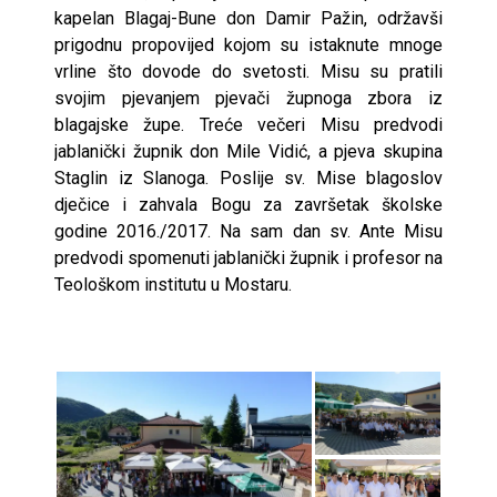
kapelan Blagaj-Bune don Damir Pažin, održavši
prigodnu propovijed kojom su istaknute mnoge
vrline što dovode do svetosti. Misu su pratili
svojim pjevanjem pjevači župnoga zbora iz
blagajske župe. Treće večeri Misu predvodi
jablanički župnik don Mile Vidić, a pjeva skupina
Staglin iz Slanoga. Poslije sv. Mise blagoslov
dječice i zahvala Bogu za završetak školske
godine 2016./2017. Na sam dan sv. Ante Misu
predvodi spomenuti jablanički župnik i profesor na
Teološkom institutu u Mostaru.