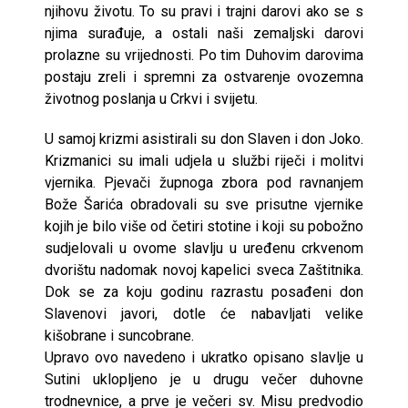
njihovu životu. To su pravi i trajni darovi ako se s
njima surađuje, a ostali naši zemaljski darovi
prolazne su vrijednosti. Po tim Duhovim darovima
postaju zreli i spremni za ostvarenje ovozemna
životnog poslanja u Crkvi i svijetu.
U samoj krizmi asistirali su don Slaven i don Joko.
Krizmanici su imali udjela u službi riječi i molitvi
vjernika. Pjevači župnoga zbora pod ravnanjem
Bože Šarića obradovali su sve prisutne vjernike
kojih je bilo više od četiri stotine i koji su pobožno
sudjelovali u ovome slavlju u uređenu crkvenom
dvorištu nadomak novoj kapelici sveca Zaštitnika.
Dok se za koju godinu razrastu posađeni don
Slavenovi javori, dotle će nabavljati velike
kišobrane i suncobrane.
Upravo ovo navedeno i ukratko opisano slavlje u
Sutini uklopljeno je u drugu večer duhovne
trodnevnice, a prve je večeri sv. Misu predvodio