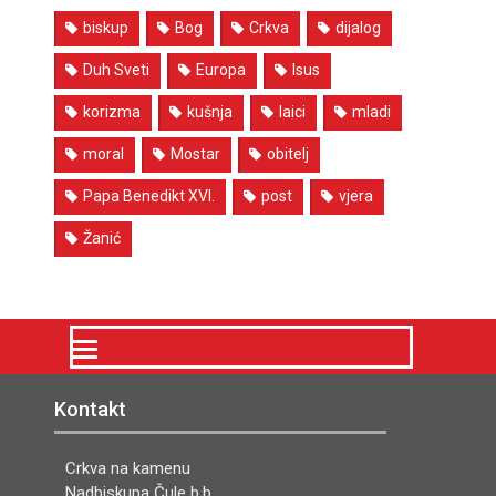
biskup
Bog
Crkva
dijalog
Duh Sveti
Europa
Isus
korizma
kušnja
laici
mladi
moral
Mostar
obitelj
Papa Benedikt XVI.
post
vjera
Žanić
Kontakt
Crkva na kamenu
Nadbiskupa Čule b.b.