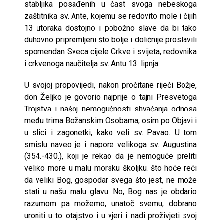
stabljika posađenih u čast svoga nebeskoga
zaštitnika sv. Ante, kojemu se redovito mole i čijih
13 utoraka dostojno i pobožno slave da bi tako
duhovno pripremljeni što bolje i doličnije proslavili
spomendan Sveca cijele Crkve i svijeta, redovnika
i crkvenoga naučitelja sv. Antu 13. lipnja.
U svojoj propovijedi, nakon pročitane riječi Božje,
don Željko je govorio najprije o tajni Presvetoga
Trojstva i našoj nemogućnosti shvaćanja odnosa
među trima Božanskim Osobama, osim po Objavi i
u slici i zagonetki, kako veli sv. Pavao. U tom
smislu naveo je i napore velikoga sv. Augustina
(354.-430.), koji je rekao da je nemoguće preliti
veliko more u malu morsku školjku, što hoće reći
da veliki Bog, gospodar svega što jest, ne može
stati u našu malu glavu. No, Bog nas je obdario
razumom pa možemo, unatoč svemu, dobrano
uroniti u to otajstvo i u vjeri i nadi proživjeti svoj