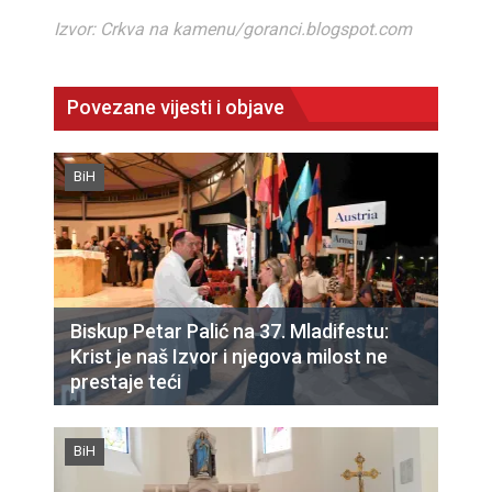
Izvor: Crkva na kamenu/goranci.blogspot.com
Povezane vijesti i objave
BiH
Biskup Petar Palić na 37. Mladifestu:
Krist je naš Izvor i njegova milost ne
prestaje teći
BiH