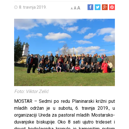
8. travnja 2019.
A
A
A
Foto: Viktor Zelić
MOSTAR – Sedmi po redu Planinarski križni put
mladih održan je u subotu, 6. travnja 2019., u
organizaciji Ureda za pastoral mladih Mostarsko-
duvanjske biskupije. Oko 8 sati ujutro trideset i
devet hodočasnika krenulo je kamenitim putem