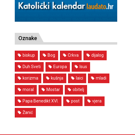
Oznake
biskup
Bog
Crkva
dijalog
Duh Sveti
Europa
Isus
korizma
kušnja
laici
mladi
moral
Mostar
obitelj
Papa Benedikt XVI.
post
vjera
Žanić