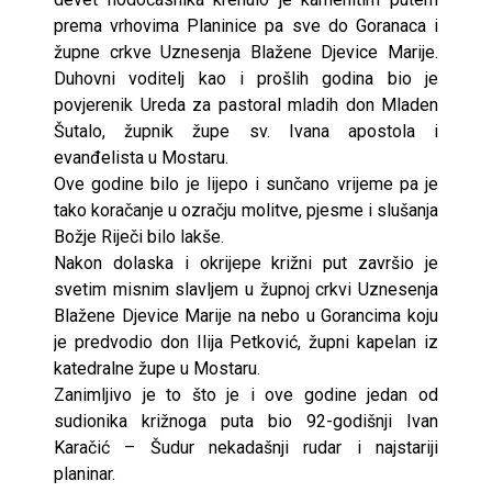
prema vrhovima Planinice pa sve do Goranaca i
župne crkve Uznesenja Blažene Djevice Marije.
Duhovni voditelj kao i prošlih godina bio je
povjerenik Ureda za pastoral mladih don Mladen
Šutalo, župnik župe sv. Ivana apostola i
evanđelista u Mostaru.
Ove godine bilo je lijepo i sunčano vrijeme pa je
tako koračanje u ozračju molitve, pjesme i slušanja
Božje Riječi bilo lakše.
Nakon dolaska i okrijepe križni put završio je
svetim misnim slavljem u župnoj crkvi Uznesenja
Blažene Djevice Marije na nebo u Gorancima koju
je predvodio don Ilija Petković, župni kapelan iz
katedralne župe u Mostaru.
Zanimljivo je to što je i ove godine jedan od
sudionika križnoga puta bio 92-godišnji Ivan
Karačić – Šudur nekadašnji rudar i najstariji
planinar.