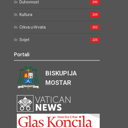
Duhovnost
295
Kultura
259
Crkva u Hrvata
252
Svijet
225
Portali
BISKUPIJA
MOSTAR