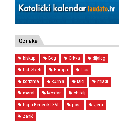
Oznake
biskup
Bog
Crkva
dijalog
Duh Sveti
Europa
Isus
korizma
kušnja
laici
mladi
moral
Mostar
obitelj
Papa Benedikt XVI.
post
vjera
Žanić