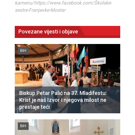
kamenu/https://www.facebook.com/Školske-
sestre-Franjevke-Mostar
Povezane vijesti i objave
BiH
Biskup Petar Palić na 37. Mladifestu:
Krist je naš Izvor i njegova milost ne
prestaje teći
BiH