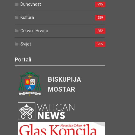
Duhovnost
295
Kultura
259
Crkva u Hrvata
252
Svijet
225
Portali
BISKUPIJA
MOSTAR