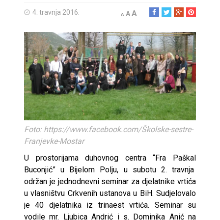
4. travnja 2016.
A
A
A
Foto: https://www.facebook.com/Školske-sestre-
Franjevke-Mostar
U prostorijama duhovnog centra “Fra Paškal
Buconjić” u Bijelom Polju, u subotu 2. travnja
održan je jednodnevni seminar za djelatnike vrtića
u vlasništvu Crkvenih ustanova u BiH. Sudjelovalo
je 40 djelatnika iz trinaest vrtića. Seminar su
vodile mr. Ljubica Andrić i s. Dominika Anić na