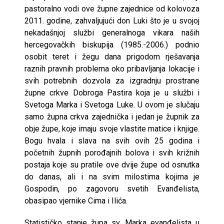
pastoralno vodi ove župne zajednice od kolovoza
2011. godine, zahvaljujući don Luki što je u svojoj
nekadašnjoj službi generalnoga vikara naših
hercegovačkih biskupija (1985.-2006.) podnio
osobit teret i žegu dana prigodom rješavanja
raznih pravnih problema oko pribavljanja lokacije i
svih potrebnih dozvola za izgradnju prostrane
župne crkve Dobroga Pastira koja je u službi i
Svetoga Marka i Svetoga Luke. U ovom je slučaju
samo župna crkva zajednička i jedan je župnik za
obje župe, koje imaju svoje vlastite matice i knjige.
Bogu hvala i slava na svih ovih 25 godina i
početnih župnih porođajnih bolova i svih križnih
postaja koje su pratile ove dvije župe od osnutka
do danas, ali i na svim milostima kojima je
Gospodin, po zagovoru svetih Evanđelista,
obasipao vjernike Cima i Ilića.
Statističko stanje župa sv. Marka evanđelista u