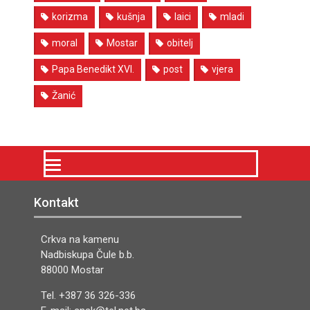
korizma
kušnja
laici
mladi
moral
Mostar
obitelj
Papa Benedikt XVI.
post
vjera
Žanić
Kontakt
Crkva na kamenu
Nadbiskupa Čule b.b.
88000 Mostar
Tel. +387 36 326-336