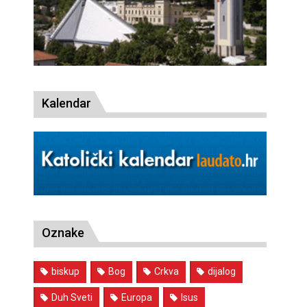
Kalendar
Oznake
biskup
Bog
Crkva
dijalog
Duh Sveti
Europa
Isus