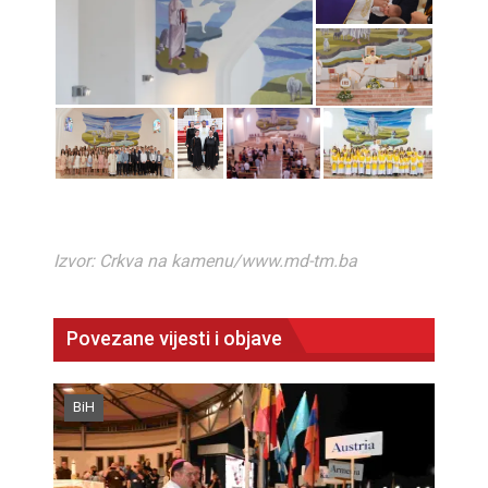
Izvor: Crkva na kamenu/www.md-tm.ba
Povezane vijesti i objave
BiH