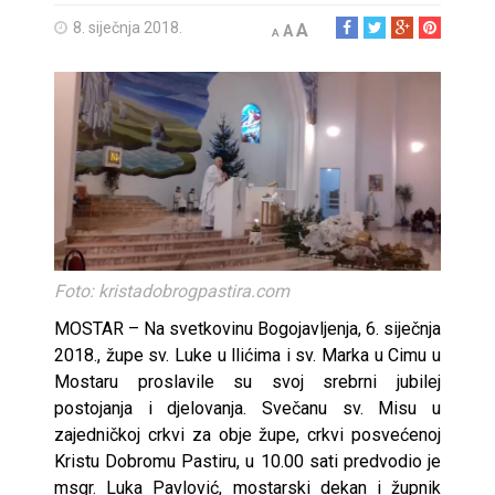
8. siječnja 2018.
A
A
A
Foto: kristadobrogpastira.com
MOSTAR – Na svetkovinu Bogojavljenja, 6. siječnja
2018., župe sv. Luke u llićima i sv. Marka u Cimu u
Mostaru proslavile su svoj srebrni jubilej
postojanja i djelovanja. Svečanu sv. Misu u
zajedničkoj crkvi za obje župe, crkvi posvećenoj
Kristu Dobromu Pastiru, u 10.00 sati predvodio je
msgr. Luka Pavlović, mostarski dekan i župnik