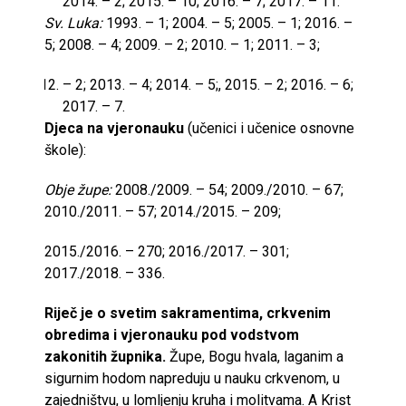
2014. – 2; 2015. – 10; 2016. – 7; 2017. – 11.
Sv. Luka:
1993. – 1; 2004. – 5; 2005. – 1; 2016. –
5; 2008. – 4; 2009. – 2; 2010. – 1; 2011. – 3;
– 2; 2013. – 4; 2014. – 5;, 2015. – 2; 2016. – 6;
2017. – 7.
Djeca na vjeronauku
(učenici i učenice osnovne
škole):
Obje župe:
2008./2009. – 54; 2009./2010. – 67;
2010./2011. – 57; 2014./2015. – 209;
2015./2016. – 270; 2016./2017. – 301;
2017./2018. – 336.
Riječ je o svetim sakramentima, crkvenim
obredima i vjeronauku pod vodstvom
zakonitih župnika.
Župe, Bogu hvala, laganim a
sigurnim hodom napreduju u nauku crkvenom, u
zajedništvu, u lomljenju kruha i molitvama. A Krist