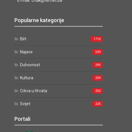
E-mail: cnak@tel.net.ba
Popularne kategorije
BiH
1710
Najave
539
Duhovnost
295
Kultura
259
Crkva u Hrvata
252
Svijet
225
Portali