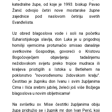
katedralne župe, od koje je 1993. biskup Pavao
Žanić odvojio četiri nove mostarske župne
zajednice pod naslovom četiriju svetih
Evanđelista.
Uz obred blagoslova vode i soli na početku
Euharistijskoga slavlja, don Luka je u prigodnoj
homiliji vjernicima protumačio smisao današnje
svetkovine Gospodnje, govoreći o Kristovu
Bogočovječjem objavljenju tadašnjemu
nežidovskom svijetu preko trojice mudraca ili
kraljeva pristiglih s Istoka u Betlehem na
poklonstvo “novorođenomu židovskom kralju”.
Čestitao je župniku don Ivanu i svim župljanima
Cima i Ilića srebrni jubilej, želeći još više Božjega
blagoslova u novim obljetnicama!
Na svršetku sv. Mise čestitki župljanima obiju
župa pridružio se i župnik mr. don Ivan Perić, koji