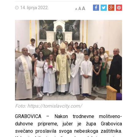
14. lipnja 2022.
A
A
A
Foto: https://tomislavcity.com/
GRABOVICA – Nakon trodnevne molitveno-
duhovne pripreme, jučer je župa Grabovica
svečano proslavila svoga nebeskoga zaštitnika.