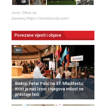
Izvor: Crkva na
kamenu/https://tomislavcity.com/
Povezane vijesti i objave
BiH
Biskup Petar Palić na 37. Mladifestu:
Krist je naš Izvor i njegova milost ne
prestaje teći