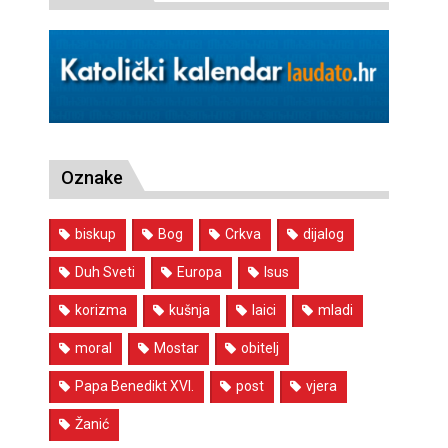
Oznake
biskup
Bog
Crkva
dijalog
Duh Sveti
Europa
Isus
korizma
kušnja
laici
mladi
moral
Mostar
obitelj
Papa Benedikt XVI.
post
vjera
Žanić