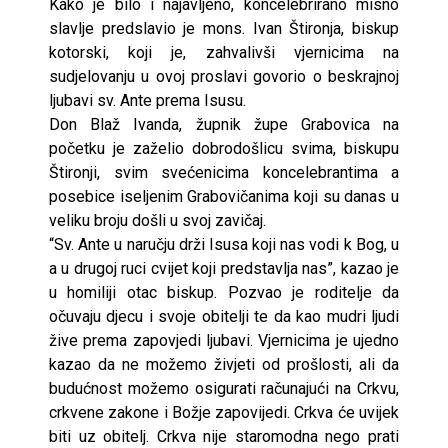
Kako je bilo i najavljeno, koncelebrirano misno
slavlje predslavio je mons. Ivan Štironja, biskup
kotorski, koji je, zahvalivši vjernicima na
sudjelovanju u ovoj proslavi govorio o beskrajnoj
ljubavi sv. Ante prema Isusu.
Don Blaž Ivanda, župnik župe Grabovica na
početku je zaželio dobrodošlicu svima, biskupu
Štironji, svim svećenicima koncelebrantima a
posebice iseljenim Grabovičanima koji su danas u
veliku broju došli u svoj zavičaj.
“Sv. Ante u naručju drži Isusa koji nas vodi k Bog, u
a u drugoj ruci cvijet koji predstavlja nas”, kazao je
u homiliji otac biskup. Pozvao je roditelje da
očuvaju djecu i svoje obitelji te da kao mudri ljudi
žive prema zapovjedi ljubavi. Vjernicima je ujedno
kazao da ne možemo živjeti od prošlosti, ali da
budućnost možemo osigurati računajući na Crkvu,
crkvene zakone i Božje zapovijedi. Crkva će uvijek
biti uz obitelj. Crkva nije staromodna nego prati