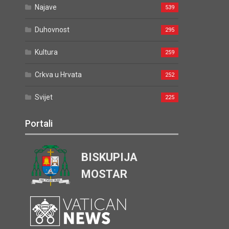
Najave
539
Duhovnost
295
Kultura
259
Crkva u Hrvata
252
Svijet
225
Portali
BISKUPIJA
MOSTAR