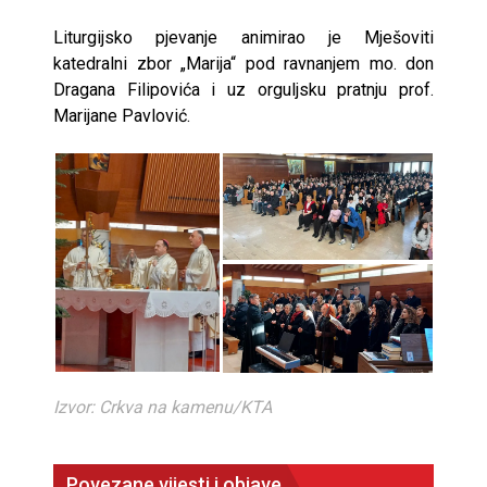
Liturgijsko pjevanje animirao je Mješoviti
katedralni zbor „Marija“ pod ravnanjem mo. don
Dragana Filipovića i uz orguljsku pratnju prof.
Marijane Pavlović.
Izvor: Crkva na kamenu/KTA
Povezane vijesti i objave