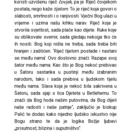
koristi uzvišenu riječ
čovjek
, pa je Riječ čovjekom
postala, nego kaže
tijelom
. To je riječ koja govori o
slabosti, smrtnosti i o ranjivosti. Vječni Bog ulazi u
vrijeme i uzima našu krhku narav. Riječ koja je
stvorila svjetlost, sada plače kao dijete. Ruke koje
su oblikovale svemir, sada gledaju nekoga tko će
ih nositi. Bog koji ništa ne treba, sada treba biti
hranjen i zaštićen. ‘Riječ tijelom postade i nastani
se među nama’. Ovo doslovno znači: Razape svoj
šator među nama. Kao što je Bog nekoć prebivao
u Šatoru sastanka u pustinji među izabranim
narodom, tako i sada prebiva u ljudskom tijelu
među nama. Slava koja je nekoć bila sakrivena u
Šatoru, sada sjaji s lica Djeteta u Betlehemu. To
znači da Bog hoda našim putovima, da Bog dijeli
naše radosti i naše patnje“, zaključio je biskup
Palić te dodao kako nijedno ljudsko iskustvo nije
Bogu strano te da je logika Božje ljubavi
„prisutnost, blizina i suputništvo“.