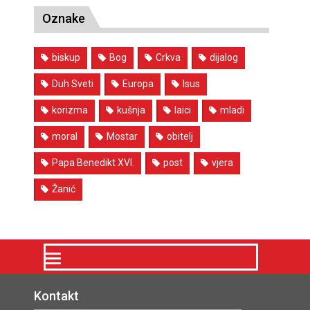
Oznake
biskup
Bog
Crkva
dijalog
Duh Sveti
Europa
Isus
korizma
kušnja
laici
mladi
moral
Mostar
obitelj
Papa Benedikt XVI.
post
vjera
Žanić
Kontakt