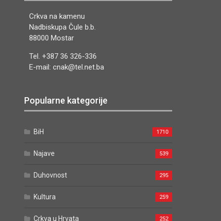
Crkva na kamenu
Nadbiskupa Čule b.b.
88000 Mostar
Tel. +387 36 326-336
E-mail: cnak@tel.net.ba
Popularne kategorije
BiH
1710
Najave
539
Duhovnost
295
Kultura
259
Crkva u Hrvata
252