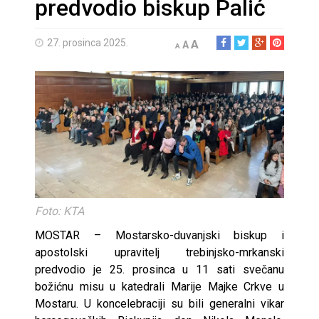
predvodio biskup Palić
27. prosinca 2025.
A
A
A
Foto: KTA
MOSTAR – Mostarsko-duvanjski biskup i
apostolski upravitelj trebinjsko-mrkanski
predvodio je 25. prosinca u 11 sati svečanu
božićnu misu u katedrali Marije Majke Crkve u
Mostaru. U koncelebraciji su bili generalni vikar