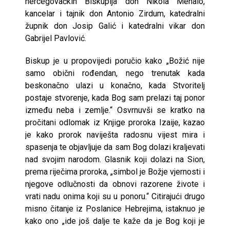
hercegovačkih Biskupija don Nikola Menalo,
kancelar i tajnik don Antonio Zirdum, katedralni
župnik don Josip Galić i katedralni vikar don
Gabrijel Pavlović.
Biskup je u propovijedi poručio kako „Božić nije
samo obični rođendan, nego trenutak kada
beskonačno ulazi u konačno, kada Stvoritelj
postaje stvorenje, kada Bog sam prelazi taj ponor
između neba i zemlje.“ Osvrnuvši se kratko na
pročitani odlomak iz Knjige proroka Izaije, kazao
je kako prorok naviješta radosnu vijest mira i
spasenja te objavljuje da sam Bog dolazi kraljevati
nad svojim narodom. Glasnik koji dolazi na Sion,
prema riječima proroka, „simbol je Božje vjernosti i
njegove odlučnosti da obnovi razorene živote i
vrati nadu onima koji su u ponoru.“ Citirajući drugo
misno čitanje iz Poslanice Hebrejima, istaknuo je
kako ono „ide još dalje te kaže da je Bog koji je