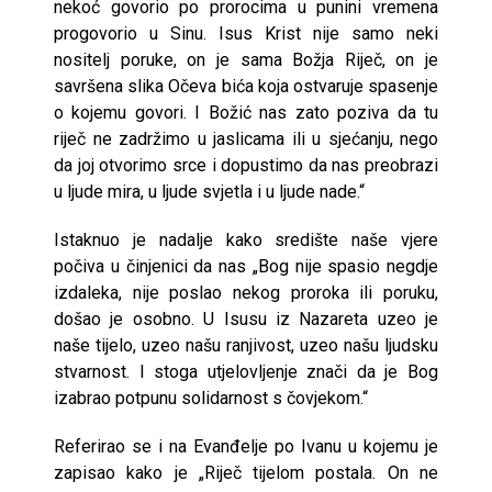
nekoć govorio po prorocima u punini vremena
progovorio u Sinu. Isus Krist nije samo neki
nositelj poruke, on je sama Božja Riječ, on je
savršena slika Očeva bića koja ostvaruje spasenje
o kojemu govori. I Božić nas zato poziva da tu
riječ ne zadržimo u jaslicama ili u sjećanju, nego
da joj otvorimo srce i dopustimo da nas preobrazi
u ljude mira, u ljude svjetla i u ljude nade.“
Istaknuo je nadalje kako središte naše vjere
počiva u činjenici da nas „Bog nije spasio negdje
izdaleka, nije poslao nekog proroka ili poruku,
došao je osobno. U Isusu iz Nazareta uzeo je
naše tijelo, uzeo našu ranjivost, uzeo našu ljudsku
stvarnost. I stoga utjelovljenje znači da je Bog
izabrao potpunu solidarnost s čovjekom.“
Referirao se i na Evanđelje po Ivanu u kojemu je
zapisao kako je „Riječ tijelom postala. On ne