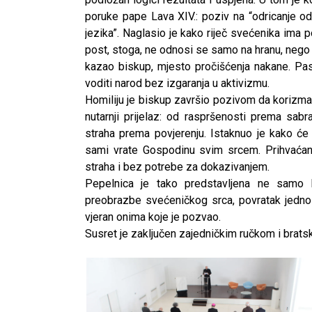
poruke pape Lava XIV.: poziv na “odricanje od r
jezika”. Naglasio je kako riječ svećenika ima po
post, stoga, ne odnosi se samo na hranu, nego i
kazao biskup, mjesto pročišćenja nakane. Past
voditi narod bez izgaranja u aktivizmu.
Homiliju je biskup završio pozivom da korizma
nutarnji prijelaz: od raspršenosti prema sa
straha prema povjerenju. Istaknuo je kako će
sami vrate Gospodinu svim srcem. Prihvaćanj
straha i bez potrebe za dokazivanjem.
Pepelnica je tako predstavljena ne samo
preobrazbe svećeničkog srca, povratak jednos
vjeran onima koje je pozvao.
Susret je zaključen zajedničkim ručkom i brats