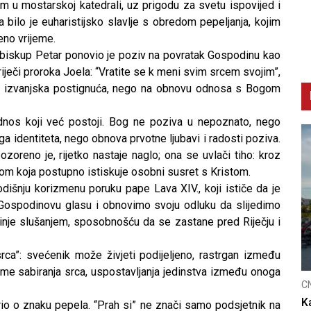
 u mostarskoj katedrali, uz prigodu za svetu ispovijed i
 bilo je euharistijsko slavlje s obredom pepeljanja, kojim
eno vrijeme.
 biskup Petar ponovio je poziv na povratak Gospodinu kao
iječi proroka Joela: “Vratite se k meni svim srcem svojim”,
na izvanjska postignuća, nego na obnovu odnosa s Bogom
dnos koji već postoji. Bog ne poziva u nepoznato, nego
ga identiteta, nego obnova prvotne ljubavi i radosti poziva.
oreno je, rijetko nastaje naglo; ona se uvlači tiho: kroz
om koja postupno istiskuje osobni susret s Kristom.
dišnju korizmenu poruku pape Lava XIV., koji ističe da je
 Gospodinovu glasu i obnovimo svoju odluku da slijedimo
činje slušanjem, sposobnošću da se zastane pred Riječju i
ca”: svećenik može živjeti podijeljeno, rastrgan između
ijeme sabiranja srca, uspostavljanja jedinstva između onoga
C
K
rio o znaku pepela. “Prah si” ne znači samo podsjetnik na