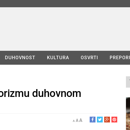
DUHOVNOST
KULTURA
OSVRTI
PREPOR
 korizmu duhovnom
A
A
A