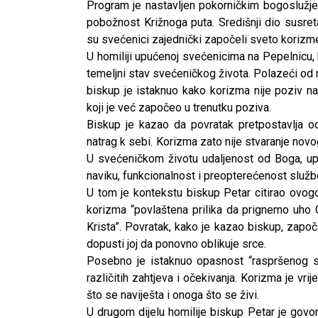
Program je nastavljen pokorničkim bogoslužjem
pobožnost Križnoga puta. Središnji dio susreta
su svećenici zajednički započeli sveto korizm
U homiliji upućenoj svećenicima na Pepelnicu,
temeljni stav svećeničkog života. Polazeći od r
biskup je istaknuo kako korizma nije poziv 
koji je već započeo u trenutku poziva.
Biskup je kazao da povratak pretpostavlja o
natrag k sebi. Korizma zato nije stvaranje novo
U svećeničkom životu udaljenost od Boga, upoz
naviku, funkcionalnost i preopterećenost služb
U tom je kontekstu biskup Petar citirao ovogo
korizma “povlaštena prilika da prignemo uho
Krista”. Povratak, kako je kazao biskup, zapo
dopusti joj da ponovno oblikuje srce.
Posebno je istaknuo opasnost “raspršenog sr
različitih zahtjeva i očekivanja. Korizma je vr
što se naviješta i onoga što se živi.
U drugom dijelu homilije biskup Petar je govo