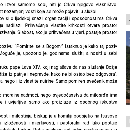
je izvor samome sebi, niti je Crkva njegovo vlasništvo.
t nezamjenjivosti koja se može pojaviti u službi.
 ovisi o ljudskoj snazi, organizaciji i sposobnostima. Crkva
a nadilazi. Prihvaćanje vlastite krhkosti otvara prostor
ivanja. Slabost, ako je prihvaćena u vjeri, postaje prostor
 pozivu: “Pomirite se s Bogom.” Istaknuo je kako taj poziv
oguće je, upozorio je, godinama služiti, a nositi u sebi
ruku pape Lava XIV., koji naglašava da nas slušanje Božje
zdiže iz patnje i nepravde, kako ne bi ostao bez odgovora”.
na, nego i iz vlastite nutrine. Samo pomiren svećenik može
sto moralne nadmoći, nego svjedočanstva da milosrđe ima
ople i uvjerljive samo ako proizlaze iz osobnog iskustva
t i milostinju, biskup je u homiliji podsjetio na Isusove
ri izloženosti i mjerljivosti, i pastoralni rad lako postaje
 kontekstu biskup Petar istaknuo još jednu snažnu misao iz