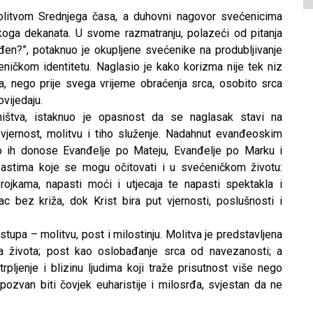
olitvom Srednjega časa, a duhovni nagovor svećenicima
koga dekanata. U svome razmatranju, polazeći od pitanja
n?”, potaknuo je okupljene svećenike na produbljivanje
ičkom identitetu. Naglasio je kako korizma nije tek niz
a, nego prije svega vrijeme obraćenja srca, osobito srca
ovijedaju.
štva, istaknuo je opasnost da se naglasak stavi na
a vjernost, molitvu i tiho služenje. Nadahnut evanđeoskim
ako ih donose Evanđelje po Mateju, Evanđelje po Marku i
pastima koje se mogu očitovati i u svećeničkom životu:
rojkama, napasti moći i utjecaja te napasti spektakla i
ac bez križa, dok Krist bira put vjernosti, poslušnosti i
tupa – molitvu, post i milostinju. Molitva je predstavljena
ga života; post kao oslobađanje srca od navezanosti; a
rpljenje i blizinu ljudima koji traže prisutnost više nego
 pozvan biti čovjek euharistije i milosrđa, svjestan da ne