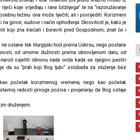
iječi koje vrijeđaju i rane bližnjega” te na “razoružavanje
sebnu težinu: ona može liječiti, ali i povrijediti. Korizmeni
 na govor, sudove i način ophođenja. Skrovitost je, kako je
ir koji zna klečati i boraviti pred Gospodinom, znat će i
 ne ostane tek liturgijski hod prema Uskrsu, nego postane
branosti, od umorne dužnosti prema obnovljenom daru, od
 narod osjetiti obnovu nade onda kada se njegovi pastiri
e da su “prah koji Bog ljubi” oslobađa za služenje bez
 kao početak korizmenog vremena, nego kao početak
tavnoj radosti prvoga poziva i povjerenju da Bog ostaje
kim druženjem.