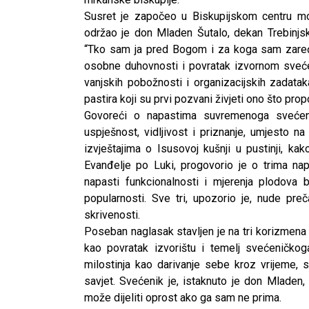
Susret je započeo u Biskupijskom centru m
održao je don Mladen Šutalo, dekan Trebinjs
“Tko sam ja pred Bogom i za koga sam zaređe
osobne duhovnosti i povratak izvornom svećen
vanjskih pobožnosti i organizacijskih zadatak
pastira koji su prvi pozvani živjeti ono što prop
Govoreći o napastima suvremenoga svećeni
uspješnost, vidljivost i priznanje, umjesto n
izvještajima o Isusovoj kušnji u pustinji, k
Evanđelje po Luki, progovorio je o trima na
napasti funkcionalnosti i mjerenja plodova b
popularnosti. Sve tri, upozorio je, nude preč
skrivenosti.
Poseban naglasak stavljen je na tri korizmena s
kao povratak izvorištu i temelj svećeničko
milostinja kao darivanje sebe kroz vrijeme, st
savjet. Svećenik je, istaknuto je don Mladen,
može dijeliti oprost ako ga sam ne prima.