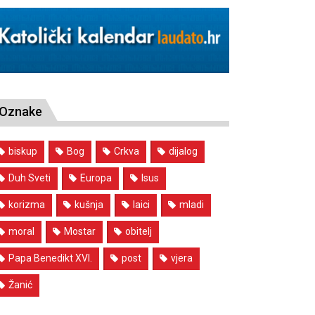
Oznake
biskup
Bog
Crkva
dijalog
Duh Sveti
Europa
Isus
korizma
kušnja
laici
mladi
moral
Mostar
obitelj
Papa Benedikt XVI.
post
vjera
Žanić