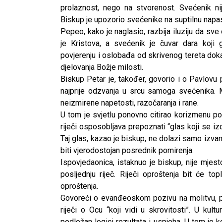
prolaznost, nego na stvorenost. Svećenik ni
Biskup je upozorio svećenike na suptilnu napas
Pepeo, kako je naglasio, razbija iluziju da sve
je Kristova, a svećenik je čuvar dara koji g
povjerenju i oslobađa od skrivenog tereta dokaz
djelovanja Božje milosti.
Biskup Petar je, također, govorio i o Pavlovu
najprije odzvanja u srcu samoga svećenika. M
neizmirene napetosti, razočaranja i rane.
U tom je svjetlu ponovno citirao korizmenu po
riječi osposobljava prepoznati “glas koji se i
Taj glas, kazao je biskup, ne dolazi samo izva
biti vjerodostojan posrednik pomirenja.
Ispovjedaonica, istaknuo je biskup, nije mje
posljednju riječ. Riječi oproštenja bit će t
oproštenja.
Govoreći o evanđeoskom pozivu na molitvu, pos
riječi o Ocu “koji vidi u skrovitosti”. U kultu
podložan logici rezultata i uspjeha. U tom je