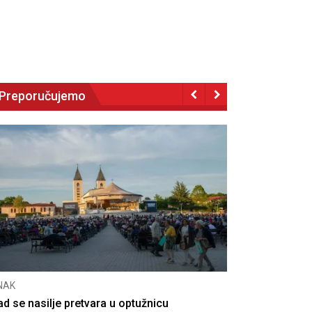
Preporučujemo
NAK
CNAK
ad se nasilje pretvara u optužnicu
Smrtovdan na