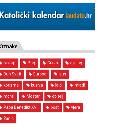
Oznake
biskup
Bog
Crkva
dijalog
Duh Sveti
Europa
Isus
korizma
kušnja
laici
mladi
moral
Mostar
obitelj
Papa Benedikt XVI.
post
vjera
Žanić