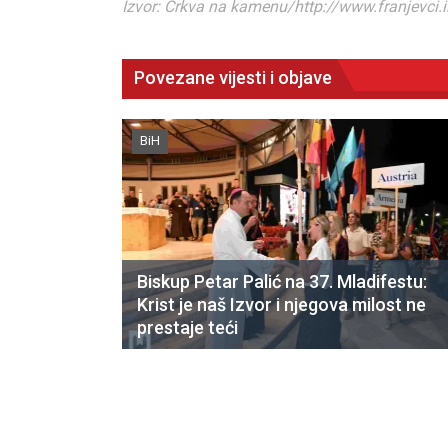
Izvor: Crkva na kamenu/http://www.franjevci.
Povezane vijesti i objave
BiH
Biskup Petar Palić na 37. Mladifestu:
Krist je naš Izvor i njegova milost ne
prestaje teći