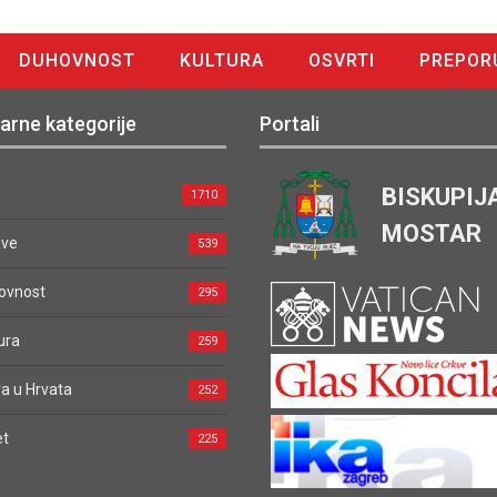
DUHOVNOST
KULTURA
OSVRTI
PREPOR
arne kategorije
Portali
BISKUPIJ
1710
MOSTAR
ave
539
ovnost
295
ura
259
a u Hrvata
252
et
225