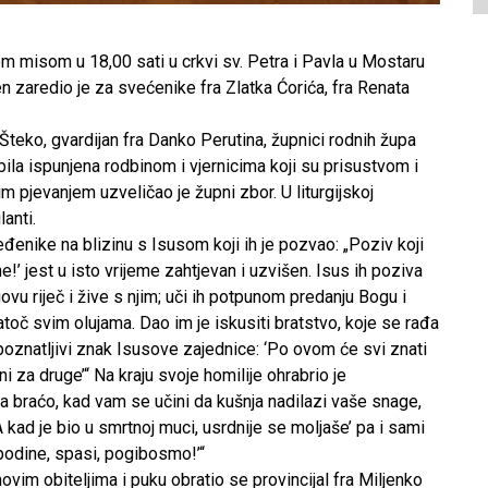
m misom u 18,00 sati u crkvi sv. Petra i Pavla u Mostaru
zaredio je za svećenike fra Zlatka Ćorića, fra Renata
 Šteko, gvardijan fra Danko Perutina, župnici rodnih župa
ila ispunjena rodbinom i vjernicima koji su prisustvom i
 pjevanjem uzveličao je župni zbor. U liturgijskoj
lanti.
đenike na blizinu s Isusom koji ih je pozvao: „Poziv koji
’ jest u isto vrijeme zahtjevan i uzvišen. Isus ih poziva
egovu riječ i žive s njim; uči ih potpunom predanju Bogu i
toč svim olujama. Dao im je iskusiti bratstvo, koje se rađa
poznatljivi znak Isusove zajednice: ‘Po ovom će svi znati
ni za druge’“ Na kraju svoje homilije ohrabrio je
 braćo, kad vam se učini da kušnja nadilazi vaše snage,
 kad je bio u smrtnoj muci, usrdnije se moljaše’ pa i sami
odine, spasi, pogibosmo!’“
ovim obiteljima i puku obratio se provincijal fra Miljenko