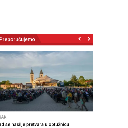
Preporučujemo
NAK
CNAK
ad se nasilje pretvara u optužnicu
Smrtovdan na