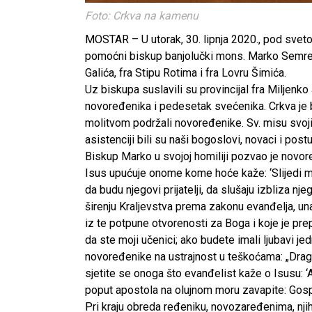
Foto: Crkva na kamenu
MOSTAR – U utorak, 30. lipnja 2020., pod sveto
pomoćni biskup banjolučki mons. Marko Semren 
Galića, fra Stipu Rotima i fra Lovru Šimića.
Uz biskupa suslavili su provincijal fra Miljenko
novoređenika i pedesetak svećenika. Crkva je b
molitvom podržali novoređenike. Sv. misu svojim
asistenciji bili su naši bogoslovi, novaci i postu
Biskup Marko u svojoj homiliji pozvao je novore
Isus upućuje onome kome hoće kaže: ‘Slijedi me!
da budu njegovi prijatelji, da slušaju izbliza nj
širenju Kraljevstva prema zakonu evanđelja, una
iz te potpune otvorenosti za Boga i koje je pre
da ste moji učenici; ako budete imali ljubavi jed
novoređenike na ustrajnost u teškoćama: „Draga
sjetite se onoga što evanđelist kaže o Isusu: ‘A
poput apostola na olujnom moru zavapite: Gosp
Pri kraju obreda ređeniku, novozaređenima, njih