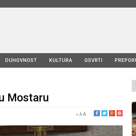
DUHOVNOST
KULTURA
OSVRTI
PREPOR
 u Mostaru
A
A
A