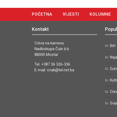
POČETNA
VIJESTI
KOLUMNE
DIGITALNO IZDANJE
Kontakt
Popul
Crkva na kamenu
BiH
Nadbiskupa Čule b.b.
88000 Mostar
Naj
Tel. +387 36 326-336
Duh
E-mail: cnak@tel.net.ba
Kult
Crkv
Svij