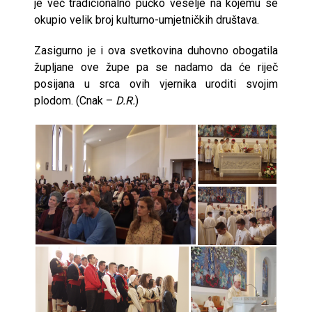
je već tradicionalno pučko veselje na kojemu se
okupio velik broj kulturno-umjetničkih društava.
Zasigurno je i ova svetkovina duhovno obogatila
župljane ove župe pa se nadamo da će riječ
posijana u srca ovih vjernika uroditi svojim
plodom. (Cnak –
D.R.
)