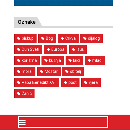
Oznake
biskup
Bog
Crkva
dijalog
Duh Sveti
Europa
Isus
korizma
kušnja
laici
mladi
moral
Mostar
obitelj
Papa Benedikt XVI.
post
vjera
Žanić