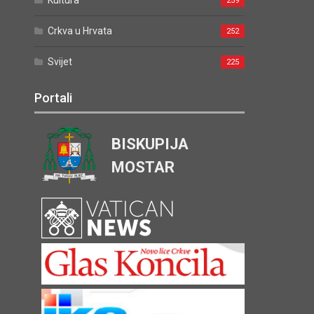
Kultura
259
Crkva u Hrvata
252
Svijet
225
Portali
BISKUPIJA
MOSTAR