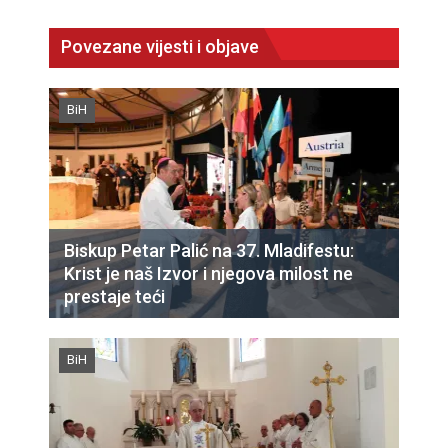
Povezane vijesti i objave
BiH
Biskup Petar Palić na 37. Mladifestu:
Krist je naš Izvor i njegova milost ne
prestaje teći
BiH