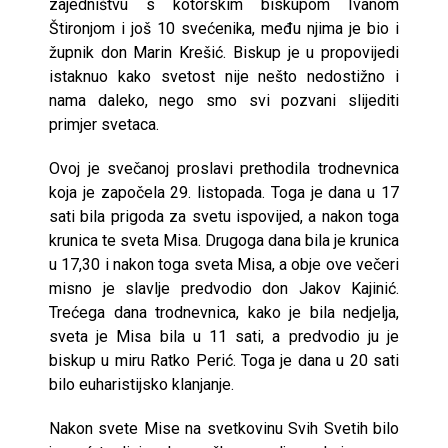
zajedništvu s kotorskim biskupom Ivanom
Štironjom i još 10 svećenika, među njima je bio i
župnik don Marin Krešić. Biskup je u propovijedi
istaknuo kako svetost nije nešto nedostižno i
nama daleko, nego smo svi pozvani slijediti
primjer svetaca.
Ovoj je svečanoj proslavi prethodila trodnevnica
koja je započela 29. listopada. Toga je dana u 17
sati bila prigoda za svetu ispovijed, a nakon toga
krunica te sveta Misa. Drugoga dana bila je krunica
u 17,30 i nakon toga sveta Misa, a obje ove večeri
misno je slavlje predvodio don Jakov Kajinić.
Trećega dana trodnevnica, kako je bila nedjelja,
sveta je Misa bila u 11 sati, a predvodio ju je
biskup u miru Ratko Perić. Toga je dana u 20 sati
bilo euharistijsko klanjanje.
Nakon svete Mise na svetkovinu Svih Svetih bilo