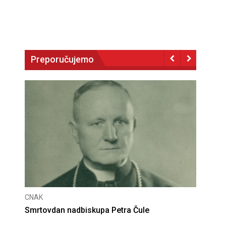
Preporučujemo
CNAK
Deseta obljetnica poništenja komunističke
presude bl. Alojziju Stepincu