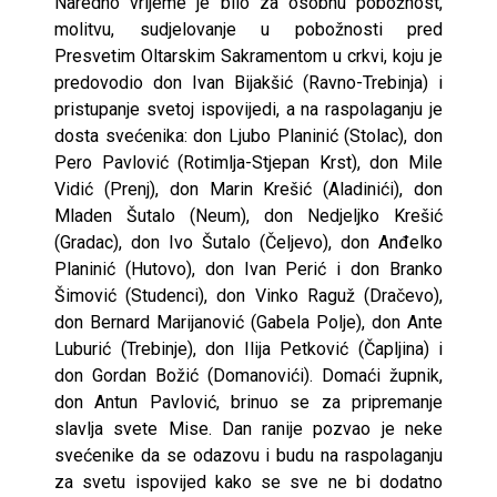
Naredno vrijeme je bilo za osobnu pobožnost,
molitvu, sudjelovanje u pobožnosti pred
Presvetim Oltarskim Sakramentom u crkvi, koju je
predovodio don Ivan Bijakšić (Ravno-Trebinja) i
pristupanje svetoj ispovijedi, a na raspolaganju je
dosta svećenika: don Ljubo Planinić (Stolac), don
Pero Pavlović (Rotimlja-Stjepan Krst), don Mile
Vidić (Prenj), don Marin Krešić (Aladinići), don
Mladen Šutalo (Neum), don Nedjeljko Krešić
(Gradac), don Ivo Šutalo (Čeljevo), don Anđelko
Planinić (Hutovo), don Ivan Perić i don Branko
Šimović (Studenci), don Vinko Raguž (Dračevo),
don Bernard Marijanović (Gabela Polje), don Ante
Luburić (Trebinje), don Ilija Petković (Čapljina) i
don Gordan Božić (Domanovići). Domaći župnik,
don Antun Pavlović, brinuo se za pripremanje
slavlja svete Mise. Dan ranije pozvao je neke
svećenike da se odazovu i budu na raspolaganju
za svetu ispovijed kako se sve ne bi dodatno