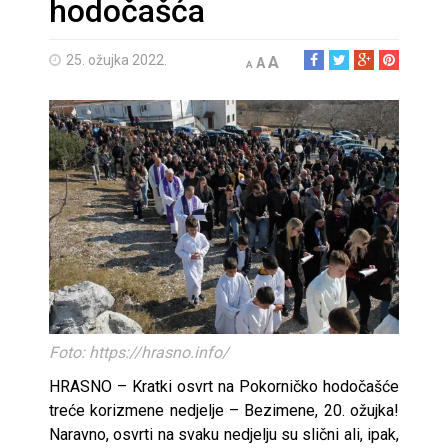
hodočašća
25. ožujka 2022.
A
A
A
Foto: https://hrasno.info/
HRASNO – Kratki osvrt na Pokorničko hodočašće
treće korizmene nedjelje – Bezimene, 20. ožujka!
Naravno, osvrti na svaku nedjelju su slični ali, ipak,