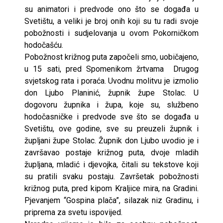
su animatori i predvode ono što se događa u
Svetištu, a veliki je broj onih koji su tu radi svoje
pobožnosti i sudjelovanja u ovom Pokorničkom
hodočašću.
Pobožnost križnog puta započeli smo, uobičajeno,
u 15 sati, pred Spomenikom žrtvama Drugog
svjetskog rata i poraća. Uvodnu molitvu je izmolio
don Ljubo Planinić, župnik župe Stolac. U
dogovoru župnika i župa, koje su, službeno
hodočasničke i predvode sve što se događa u
Svetištu, ove godine, sve su preuzeli župnik i
župljani župe Stolac. Župnik don Ljubo uvodio je i
završavao postaje križnog puta, dvoje mladih
župljana, mladić i djevojka, čitali su tekstove koji
su pratili svaku postaju. Završetak pobožnosti
križnog puta, pred kipom Kraljice mira, na Gradini.
Pjevanjem “Gospina plača”, silazak niz Gradinu, i
priprema za svetu ispovijed.