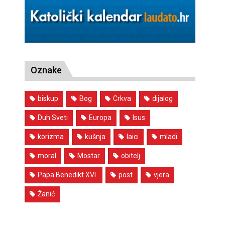
Oznake
biskup
Bog
Crkva
dijalog
Duh Sveti
Europa
Isus
korizma
kušnja
laici
mladi
moral
Mostar
obitelj
Papa Benedikt XVI.
post
vjera
Žanić