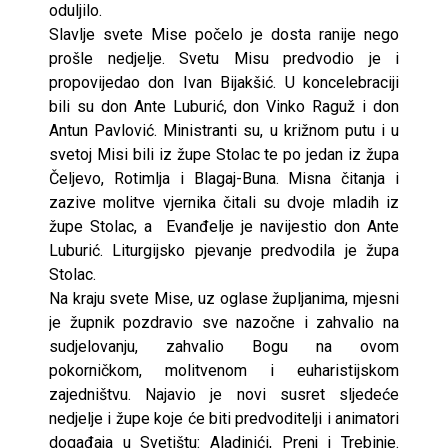
oduljilo.
Slavlje svete Mise počelo je dosta ranije nego
prošle nedjelje. Svetu Misu predvodio je i
propovijedao don Ivan Bijakšić. U koncelebraciji
bili su don Ante Luburić, don Vinko Raguž i don
Antun Pavlović. Ministranti su, u križnom putu i u
svetoj Misi bili iz župe Stolac te po jedan iz župa
Čeljevo, Rotimlja i Blagaj-Buna. Misna čitanja i
zazive molitve vjernika čitali su dvoje mladih iz
župe Stolac, a Evanđelje je navijestio don Ante
Luburić. Liturgijsko pjevanje predvodila je župa
Stolac.
Na kraju svete Mise, uz oglase župljanima, mjesni
je župnik pozdravio sve nazočne i zahvalio na
sudjelovanju, zahvalio Bogu na ovom
pokorničkom, molitvenom i euharistijskom
zajedništvu. Najavio je novi susret sljedeće
nedjelje i župe koje će biti predvoditelji i animatori
događaja u Svetištu: Aladinići, Prenj i Trebinje.