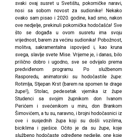
svaki ovaj susret u Svetištu, pokorničke naravi,
nosi sa sobom novost za sudionike! Nekako
ovako sam pisao i 2020. godine, kad smo, nakon
ove nedjelje, prekinuli pokornička hodočašća! Sve
što se događa u ovom susretu ima svoju
vrijednost, barem za većinu sudionika! Pobožnost,
molitva, sakramentalna ispovijed i, kao kruna
svega, slavlje svete Mise. Vrijeme je, i danas, bilo
prilično dobro i ugodno, sve se odvijalo prema
predviđenom programu. Po službenom
Rasporedu, animatorski su hodočastile župe:
Rotimlja, Stjepan Krst (barem na spomen te drage
župe!), Stolac, pedesetak vjernika iz župe
Studenci sa svojim župnikom don Ivanom
Perićem i svećenikom u miru, don Brankom
Šimovićem, a tu su, naravno, i brojni hodočasnici iz
ove i susjednih župa koji su došli vozilima,
biciklima i pješice. Očito je da su župe, koje
službeno hodočaste određene nedjelje, one koje