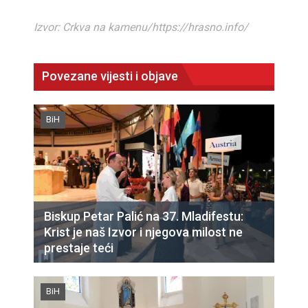
Izvor: Crkva na kamenu/https://hrasno.info/
Povezane vijesti i objave
BiH
Biskup Petar Palić na 37. Mladifestu:
Krist je naš Izvor i njegova milost ne
prestaje teći
BiH