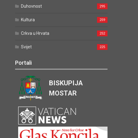
Duhovnost
295
Kultura
259
Crkva u Hrvata
252
Svijet
225
Portali
BISKUPIJA
MOSTAR