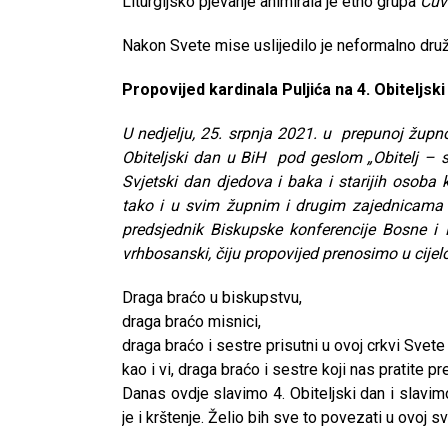
Liturgijsko pjevanje animirala je etno grupa
Čuv
Nakon Svete mise uslijedilo je neformalno druž
Propovijed kardinala Puljića na 4. Obiteljski
U nedjelju, 25. srpnja 2021. u prepunoj župno
Obiteljski dan u BiH pod geslom „Obitelj – sv
Svjetski dan djedova i baka i starijih osoba 
tako i u svim župnim i drugim zajednicama u 
predsjednik Biskupske konferencije Bosne i 
vrhbosanski, čiju propovijed prenosimo u cijelo
Draga braćo u biskupstvu,
draga braćo misnici,
draga braćo i sestre prisutni u ovoj crkvi Svete 
kao i vi, draga braćo i sestre koji nas pratite p
Danas ovdje slavimo 4. Obiteljski dan i slavimo 
je i krštenje. Želio bih sve to povezati u ovoj sv