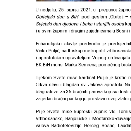
U nedjelju, 25. srpnja 2021. u prepunoj župno
Obiteljski dan u BiH
pod geslom „Obitelj – sv
Svjetski dan djedova i baka i starijih osoba
koj
i u svim župnim i drugim zajednicama u Bosni i
Euharistijsko slavlje predvodio je predsjed
Vinko Puljić, nadbiskup metropolit vrhbosans
i apostolskim upraviteljem Vojnog ordinarijat
BK BiH mons. Marka Semrena, pomoćnog bisku
Tijekom Svete mise kardinal Puljić je krstio 
Crkva slavi i blagdan sv. Jakova apostola. Na 
blagoslove za 35 bračnih parova koji su došli 
za jedan bračni par koji je proslavio svoj zlatni p
Prije Svete mise kupreški župnik vlč. Tomi
Vrhbosanske, Banjolučke i Mostarsko-duvanjs
valova Radiotelevizije Herceg Bosne, Laudato