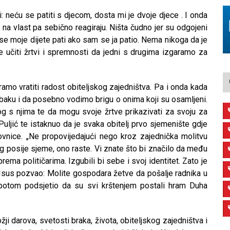
: neću se patiti s djecom, dosta mi je dvoje djece . I onda
 vlast pa sebično reagiraju. Ništa čudno jer su odgojeni
 se moje dijete pati ako sam se ja patio. Nema nikoga da je
 učiti žrtvi i spremnosti da jedni s drugima izgaramo za
ramo vratiti radost obiteljskog zajedništva. Pa i onda kada
 i baku i da posebno vodimo brigu o onima koji su osamljeni.
g s njima te da mogu svoje žrtve prikazivati za svoju za
 Puljić te istaknuo da je svaka obitelj prvo sjemenište gdje
ovnice. „Ne propovijedajući nego kroz zajednička molitvu
og posije sjeme, ono raste. Vi znate što bi značilo da među
ema političarima. Izgubili bi sebe i svoj identitet. Zato je
e Isus pozvao: Molite gospodara žetve da pošalje radnika u
je potom podsjetio da su svi krštenjem postali hram Duha
ji darova, svetosti braka, života, obiteljskog zajedništva i