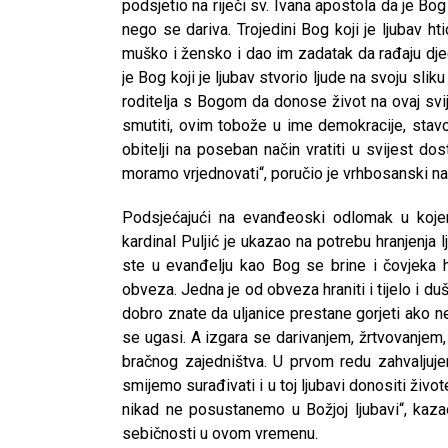
podsjetio na riječi sv. Ivana apostola da je Bo
nego se dariva. Trojedini Bog koji je ljubav ht
muško i žensko i dao im zadatak da rađaju dje
je Bog koji je ljubav stvorio ljude na svoju sliku
roditelja s Bogom da donose život na ovaj svije
smutiti, ovim tobože u ime demokracije, stavo
obitelji na poseban način vratiti u svijest dos
moramo vrjednovati“, poručio je vrhbosanski n
Podsjećajući na evanđeoski odlomak u koje
kardinal Puljić je ukazao na potrebu hranjenja 
ste u evanđelju kao Bog se brine i čovjeka 
obveza. Jedna je od obveza hraniti i tijelo i duš
dobro znate da uljanice prestane gorjeti ako ne
se ugasi. A izgara se darivanjem, žrtvovanjem, 
bračnog zajedništva. U prvom redu zahvaljuje
smijemo surađivati i u toj ljubavi donositi živote 
nikad ne posustanemo u Božjoj ljubavi“, kazao
sebičnosti u ovom vremenu.