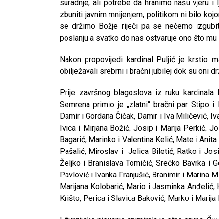
suradnje, ali potrebe da hranimo našu vjeru i 
zbuniti javnim mnijenjem, politikom ni bilo ko
se držimo Božje riječi pa se nećemo izgubiti.
poslanju a svatko do nas ostvaruje ono što mu B
Nakon propovijedi kardinal Puljić je krstio
obilježavali srebrni i bračni jubilej dok su oni d
Prije završnog blagoslova iz ruku kardinala 
Semrena primio je „zlatni“ bračni par Stipo i 
Damir i Gordana Čičak, Damir i Iva Miličević, Iva
Ivica i Mirjana Božić, Josip i Marija Perkić, J
Bagarić, Marinko i Valentina Kelić, Mate i Anita 
Pašalić, Miroslav i Jelica Biletić, Ratko i Jos
Željko i Branislava Tomičić, Srećko Bavrka i 
Pavlović i Ivanka Franjušić, Branimir i Marina M
Marijana Kolobarić, Mario i Jasminka Anđelić, 
Krišto, Perica i Slavica Baković, Marko i Marija 