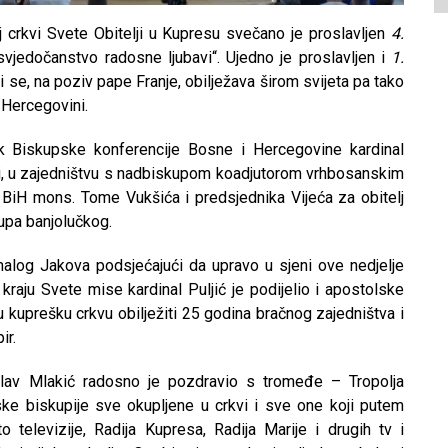
j crkvi Svete Obitelji u Kupresu svečano je proslavljen
4.
jedočanstvo radosne ljubavi“. Ujedno je proslavljen i
1.
i se, na poziv pape Franje, obilježava širom svijeta pa tako
 Hercegovini.
nik Biskupske konferencije Bosne i Hercegovine kardinal
ki, u zajedništvu s nadbiskupom koadjutorom vrhbosanskim
a BiH mons. Tome Vukšića i predsjednika Vijeća za obitelj
pa banjolučkog.
malog Jakova podsjećajući da upravo u sjeni ove nedjelje
kraju Svete mise kardinal Puljić je podijelio i apostolske
u kuprešku crkvu obilježiti 25 godina bračnog zajedništva i
ir.
slav Mlakić radosno je pozdravio s tromeđe – Tropolja
ke biskupije sve okupljene u crkvi i sve one koji putem
 televizije, Radija Kupresa, Radija Marije i drugih tv i