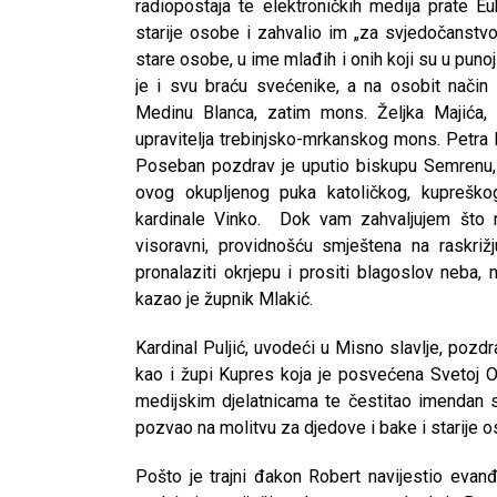
radiopostaja te elektroničkih medija prate Eu
starije osobe i zahvalio im „za svjedočanstvo
stare osobe, u ime mlađih i onih koji su u pun
je i svu braću svećenike, a na osobit način
Medinu Blanca, zatim mons. Željka Majića,
upravitelja trebinjsko-mrkanskog mons. Petra 
Poseban pozdrav je uputio biskupu Semrenu, n
ovog okupljenog puka katoličkog, kupreško
kardinale Vinko. Dok vam zahvaljujem što n
visoravni, providnošću smještena na raskriž
pronalaziti okrjepu i prositi blagoslov neba,
kazao je župnik Mlakić.
Kardinal Puljić, uvodeći u Misno slavlje, pozdr
kao i župi Kupres koja je posvećena Svetoj Obi
medijskim djelatnicama te čestitao imendan 
pozvao na molitvu za djedove i bake i starije os
CNAK
Pošto je trajni đakon Robert navijestio evanđ
Kad se nasilje pretvara u optužnicu