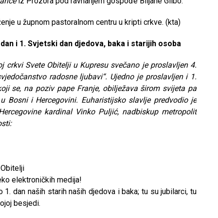
arice
iz Prozora pod ravnanjem gospođe Biljane Glibo.
enje u župnom pastoralnom centru u kripti crkve. (kta)
 dan i 1. Svjetski dan djedova, baka i starijih osoba
j crkvi Svete Obitelji u Kupresu svečano je proslavljen 4.
jedočanstvo radosne ljubavi“. Ujedno je proslavljen i 1.
koji se, na poziv pape Franje, obilježava širom svijeta pa
Bosni i Hercegovini. Euharistijsko slavlje predvodio je
Hercegovine kardinal Vinko Puljić, nadbiskup metropolit
sti:
Obitelji
reko elektroničkih medija!
1. dan naših starih naših djedova i baka; tu su jubilarci, tu
ojoj besjedi.