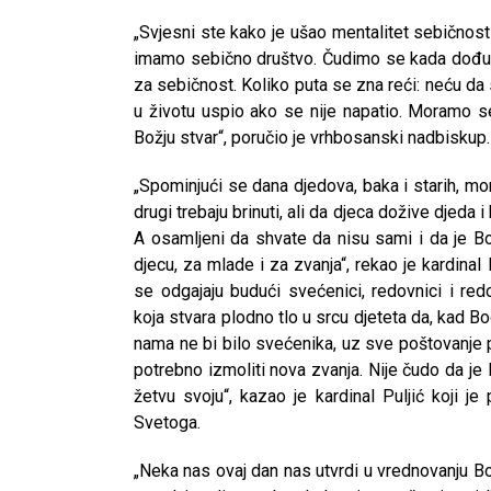
„Svjesni ste kako je ušao mentalitet sebičnosti
imamo sebično društvo. Čudimo se kada dođu na
za sebičnost. Koliko puta se zna reći: neću da
u životu uspio ako se nije napatio. Moramo se
Božju stvar“, poručio je vrhbosanski nadbiskup.
„Spominjući se dana djedova, baka i starih, mo
drugi trebaju brinuti, ali da djeca dožive djeda
A osamljeni da shvate da nisu sami i da je Bo
djecu, za mlade i za zvanja“, rekao je kardinal
se odgajaju budući svećenici, redovnici i red
koja stvara plodno tlo u srcu djeteta da, kad B
nama ne bi bilo svećenika, uz sve poštovanje pr
potrebno izmoliti nova zvanja. Nije čudo da j
žetvu svoju“, kazao je kardinal Puljić koji 
Svetoga.
„Neka nas ovaj dan nas utvrdi u vrednovanju Bož