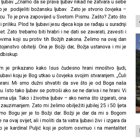
g ljubav. „Znamo da se prava ljubav nikad ne zatvara u sebe
io je podijeliti božansku ljubav. Zato je stvorio čovjeka –
cu. To je prva zapovijed u Svetom Pismu. Zašto? Zato što
 i priliku. Plod te ljubavi jesu djeca koja se rađaju u suradnji
t. Zato trebamo biti hrabri i ne dati se zavarati, zavesti i
vima koji su protiv tih Božjih zakona. Želimo na ovaj dan
tojanstvo obitelji. Ona je Božji dar, Božja ustanova i mi je
adbiskup.
m je prikazano kako Isus čudesno hrani mnoštvo ljudi,
ljubavi koju je Bog utkao u čovjeka svojim stvaranjem. „Čuli
hrani. Mi smo dužni shvatiti da sve što je od Boga naša
u. Isto tako ljubav se potroši ako se ne dariva i ne hrani. Vi
ma ulja. Tako i životna ljubav – ako nema što izgarati, ona
zauzimanjem. Zato mi želimo obilježiti jubilej 25 i 50 ljeta
mo Bogu jer je to Božji dar. Božji je dar da mi s Bogom
na ovaj svijet, ali i moliti da ta vatra ljubavi živi i izgara da
 je kardinal Puljić koji je potom osvrnuo i na mentalitet