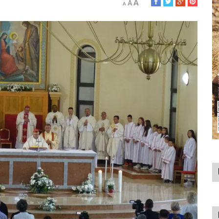
A
A
A