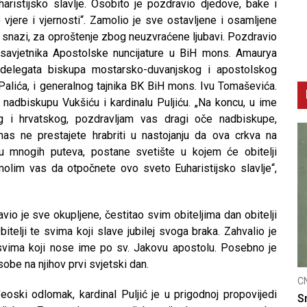
haristijsko slavlje. Osobito je pozdravio djedove, bake i
 vjere i vjernosti“. Zamolio je sve ostavljene i osamljene
oj snazi, za oproštenje zbog neuzvraćene ljubavi. Pozdravio
 savjetnika Apostolske nuncijature u BiH mons. Amaurya
 delegata biskupa mostarsko-duvanjskog i apostolskog
Palića, i generalnog tajnika BK BiH mons. Ivu Tomaševića.
adbiskupu Vukšiću i kardinalu Puljiću. „Na koncu, u ime
g i hrvatskog, pozdravljam vas dragi oče nadbiskupe,
as ne prestajete hrabriti u nastojanju da ova crkva na
ju mnogih puteva, postane svetište u kojem će obitelji
 molim vas da otpočnete ovo sveto Euharistijsko slavlje“,
avio je sve okupljene, čestitao svim obiteljima dan obitelji
telji te svima koji slave jubilej svoga braka. Zahvalio je
svima koji nose ime po sv. Jakovu apostolu. Posebno je
obe na njihov prvi svjetski dan.
CNAK
eoski odlomak, kardinal Puljić je u prigodnoj propovijedi
Smrtovdan nadbiskupa Petra Čule