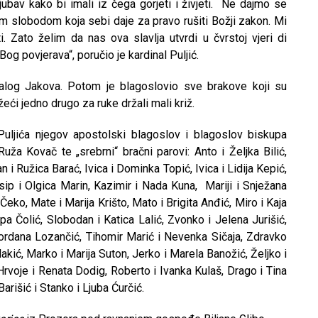
ljubav kako bi imali iz čega gorjeti i živjeti. Ne dajmo se
jom slobodom koja sebi daje za pravo rušiti Božji zakon. Mi
 Zato želim da nas ova slavlja utvrdi u čvrstoj vjeri di
og povjerava“, poručio je kardinal Puljić.
 malog Jakova. Potom je blagoslovio sve brakove koji su
ržeći jedno drugo za ruke držali mali križ.
Puljića njegov apostolski blagoslov i blagoslov biskupa
Ruža Kovač te „srebrni“ bračni parovi: Anto i Željka Bilić,
n i Ružica Barać, Ivica i Dominka Topić, Ivica i Lidija Kepić,
osip i Olgica Marin, Kazimir i Nada Kuna, Mariji i Snježana
Čeko, Mate i Marija Krišto, Mato i Brigita Anđić, Miro i Kaja
ipa Čolić, Slobodan i Katica Lalić, Zvonko i Jelena Jurišić,
Gordana Lozančić, Tihomir Marić i Nevenka Sičaja, Zdravko
lakić, Marko i Marija Suton, Jerko i Marela Banožić, Željko i
Hrvoje i Renata Dodig, Roberto i Ivanka Kulaš, Drago i Tina
Barišić i Stanko i Ljuba Ćurčić.