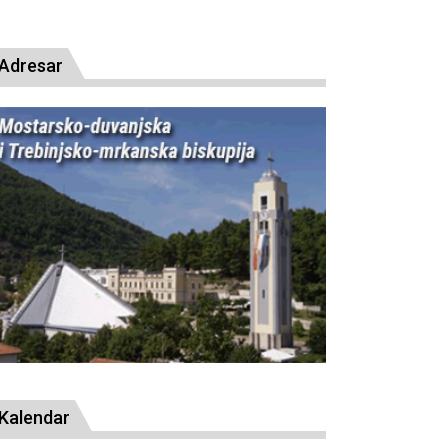
presude bl. Alojziju Stepincu
Adresar
Kalendar