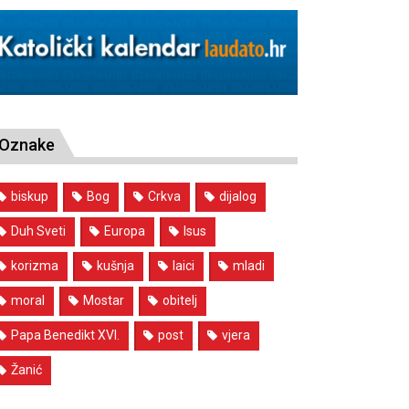
Oznake
biskup
Bog
Crkva
dijalog
Duh Sveti
Europa
Isus
korizma
kušnja
laici
mladi
moral
Mostar
obitelj
Papa Benedikt XVI.
post
vjera
Žanić