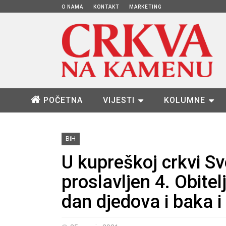
O NAMA
KONTAKT
MARKETING
POČETNA
VIJESTI
KOLUMNE
BiH
U kupreškoj crkvi Sv
proslavljen 4. Obitel
dan djedova i baka i