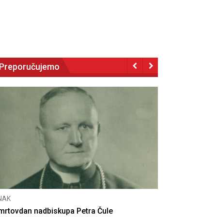
Preporučujemo
CNAK
Deseta obljetnica poništenja komunističke