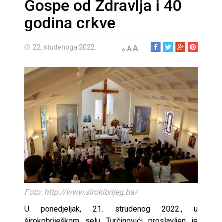
Gospe od Zdravlja i 40
godina crkve
22. studenoga 2022.
A
A
A
Foto: http://www.sirokibrijeg.ba/
U ponedjeljak, 21. strudenog 2022., u
širokobriješkom selu Turčinovići proslavljen je