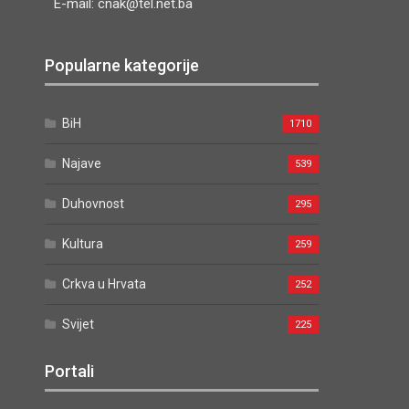
E-mail: cnak@tel.net.ba
Popularne kategorije
BiH
1710
Najave
539
Duhovnost
295
Kultura
259
Crkva u Hrvata
252
Svijet
225
Portali