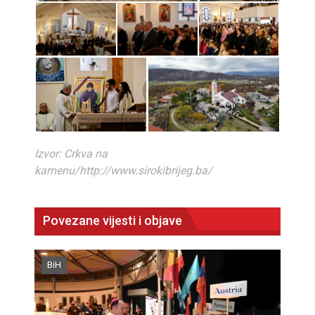
Izvor: Crkva na
kamenu/http://www.sirokibrijeg.ba/
Povezane vijesti i objave
BiH