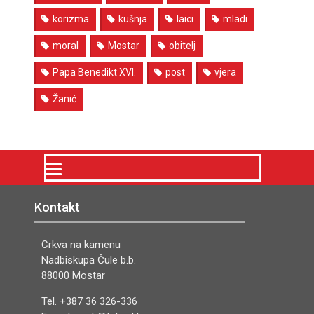
korizma
kušnja
laici
mladi
moral
Mostar
obitelj
Papa Benedikt XVI.
post
vjera
Žanić
Kontakt
Crkva na kamenu
Nadbiskupa Čule b.b.
88000 Mostar
Tel. +387 36 326-336