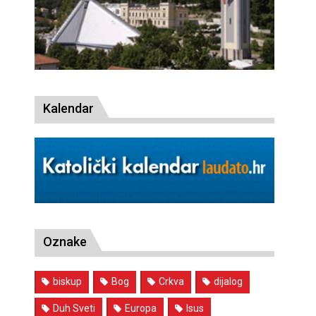
Kalendar
Oznake
biskup
Bog
Crkva
dijalog
Duh Sveti
Europa
Isus