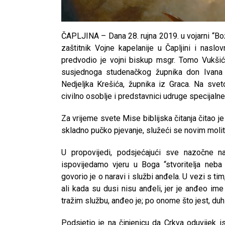
ČAPLJINA – Dana 28. rujna 2019. u vojarni “Bož
zaštitnik Vojne kapelanije u Čapljini i naslov
predvodio je vojni biskup msgr. Tomo Vukšić
susjednoga studenačkog župnika don Ivana 
Nedjeljka Krešića, župnika iz Graca. Na sveto
civilno osoblje i predstavnici udruge specijal
Za vrijeme svete Mise biblijska čitanja čitao j
skladno pučko pjevanje, služeći se novim molitv
U propovijedi, podsjećajući sve nazočne n
ispovijedamo vjeru u Boga “stvoritelja neba 
govorio je o naravi i službi anđela. U vezi s ti
ali kada su dusi nisu anđeli, jer je anđeo ime
tražim službu, anđeo je; po onome što jest, duh 
Podsjetio je na činjenicu da Crkva oduvijek i