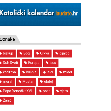
Oznake
biskup
Bog
Crkva
dijalog
Duh Sveti
Europa
Isus
korizma
kušnja
laici
mladi
moral
Mostar
obitelj
Papa Benedikt XVI.
post
vjera
Žanić