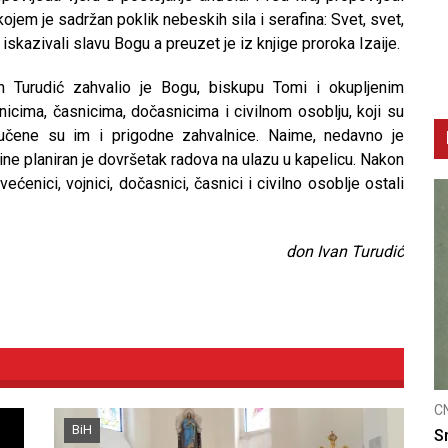
ojem je sadržan poklik nebeskih sila i serafina: Svet, svet,
 iskazivali slavu Bogu a preuzet je iz knjige proroka Izaije.
n Turudić zahvalio je Bogu, biskupu Tomi i okupljenim
cima, časnicima, dočasnicima i civilnom osoblju, koji su
ručene su im i prigodne zahvalnice. Naime, nedavno je
dine planiran je dovršetak radova na ulazu u kapelicu. Nakon
enici, vojnici, dočasnici, časnici i civilno osoblje ostali
don Ivan Turudić
CNAK
BiH
u
Smrtovdan nadbiskupa Petra Čule