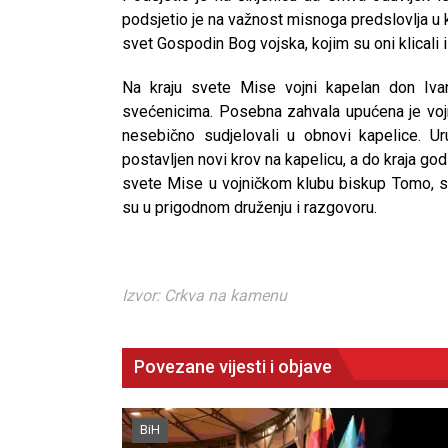
podsjetio je na važnost misnoga predslovlja u k
svet Gospodin Bog vojska, kojim su oni klicali i
Na kraju svete Mise vojni kapelan don Iva
svećenicima. Posebna zahvala upućena je vojni
nesebično sudjelovali u obnovi kapelice. U
postavljen novi krov na kapelicu, a do kraja go
svete Mise u vojničkom klubu biskup Tomo, sveć
su u prigodnom druženju i razgovoru.
Izvor: Crkva na kamenu
Povezane vijesti i objave
CNAK
BiH
Kad se nasilje pretvara u optužnic