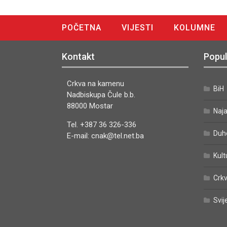
POČETNA
VIJESTI
KOLUMNE
DIGITALNO IZDANJE
Kontakt
Popul
Crkva na kamenu
BiH
Nadbiskupa Čule b.b.
88000 Mostar
Naj
Tel. +387 36 326-336
Duh
E-mail: cnak@tel.net.ba
Kult
Crkv
Svij