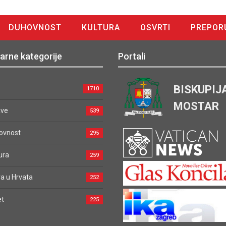
DUHOVNOST
KULTURA
OSVRTI
PREPOR
arne kategorije
Portali
BISKUPIJ
1710
MOSTAR
ave
539
ovnost
295
ura
259
a u Hrvata
252
et
225