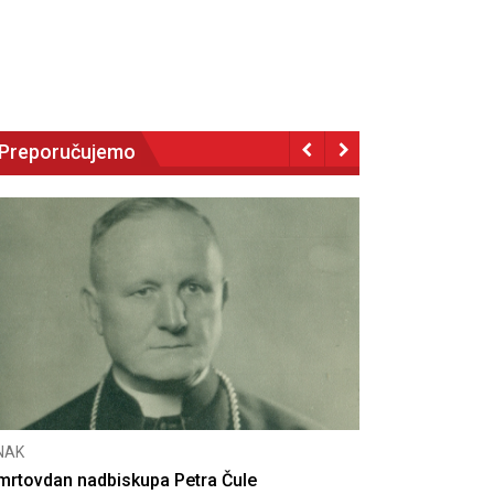
Preporučujemo
CNAK
Deseta obljetnica poništenja komunističke