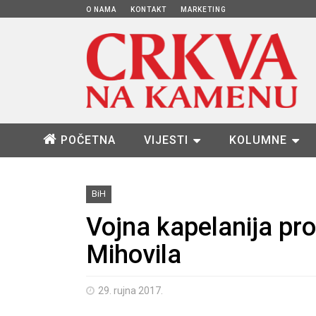
O NAMA
KONTAKT
MARKETING
POČETNA
VIJESTI
KOLUMNE
BiH
Vojna kapelanija pro
Mihovila
29. rujna 2017.