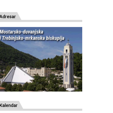
presude bl. Alojziju Stepincu
Adresar
Kalendar