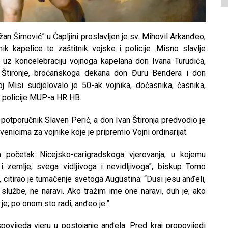
an Šimović” u Čapljini proslavljen je sv. Mihovil Arkanđeo,
nik kapelice te zaštitnik vojske i policije. Misno slavlje
 uz koncelebraciju vojnoga kapelana don Ivana Turudića,
Štironje, broćanskoga dekana don Đuru Bendera i don
j Misi sudjelovalo je 50-ak vojnika, dočasnika, časnika,
ne policije MUP-a HR HB.
e potporučnik Slaven Perić, a don Ivan Štironja predvodio je
enicima za vojnike koje je pripremio Vojni ordinarijat.
a početak Nicejsko-carigradskoga vjerovanja, u kojemu
i zemlje, svega vidljivoga i nevidljivoga”, biskup Tomo
m, citirao je tumačenje svetoga Augustina: “Dusi jesu anđeli,
 službe, ne naravi. Ako tražim ime one naravi, duh je; ako
je; po onom sto radi, anđeo je.”
spovijeda vjeru u postojanje anđela. Pred kraj propovijedi