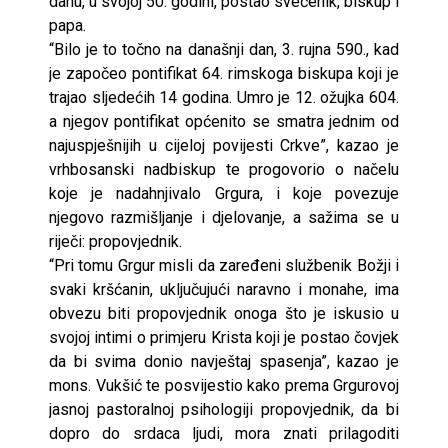
danu, u svojoj 50. godini, postao svećenik, biskup i
papa.
“Bilo je to točno na današnji dan, 3. rujna 590., kad
je započeo pontifikat 64. rimskoga biskupa koji je
trajao sljedećih 14 godina. Umro je 12. ožujka 604.
a njegov pontifikat općenito se smatra jednim od
najuspješnijih u cijeloj povijesti Crkve”, kazao je
vrhbosanski nadbiskup te progovorio o načelu
koje je nadahnjivalo Grgura, i koje povezuje
njegovo razmišljanje i djelovanje, a sažima se u
riječi: propovjednik.
“Pri tomu Grgur misli da zaređeni službenik Božji i
svaki kršćanin, uključujući naravno i monahe, ima
obvezu biti propovjednik onoga što je iskusio u
svojoj intimi o primjeru Krista koji je postao čovjek
da bi svima donio navještaj spasenja”, kazao je
mons. Vukšić te posvijestio kako prema Grgurovoj
jasnoj pastoralnoj psihologiji propovjednik, da bi
dopro do srdaca ljudi, mora znati prilagoditi