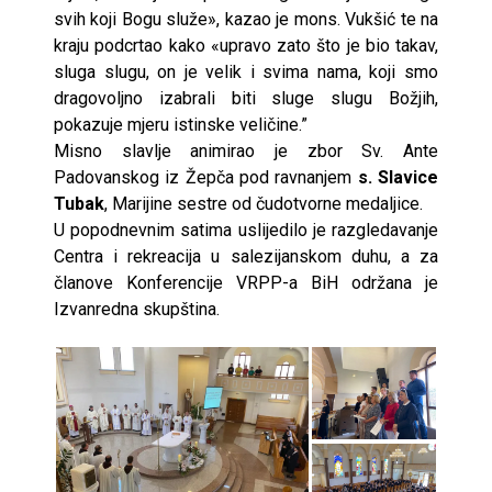
svih koji Bogu služe», kazao je mons. Vukšić te na
kraju podcrtao kako «upravo zato što je bio takav,
sluga slugu, on je velik i svima nama, koji smo
dragovoljno izabrali biti sluge slugu Božjih,
pokazuje mjeru istinske veličine.”
Misno slavlje animirao je zbor Sv. Ante
Padovanskog iz Žepča pod ravnanjem
s. Slavice
Tubak
, Marijine sestre od čudotvorne medaljice.
U popodnevnim satima uslijedilo je razgledavanje
Centra i rekreacija u salezijanskom duhu, a za
članove Konferencije VRPP-a BiH održana je
Izvanredna skupština.