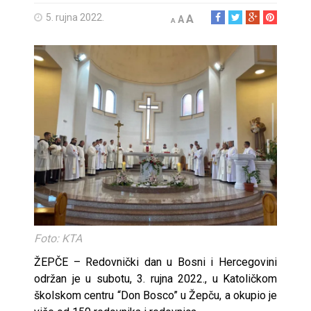
5. rujna 2022.
A
A
A
Foto: KTA
ŽEPČE – Redovnički dan u Bosni i Hercegovini
održan je u subotu, 3. rujna 2022., u Katoličkom
školskom centru “Don Bosco” u Žepču, a okupio je