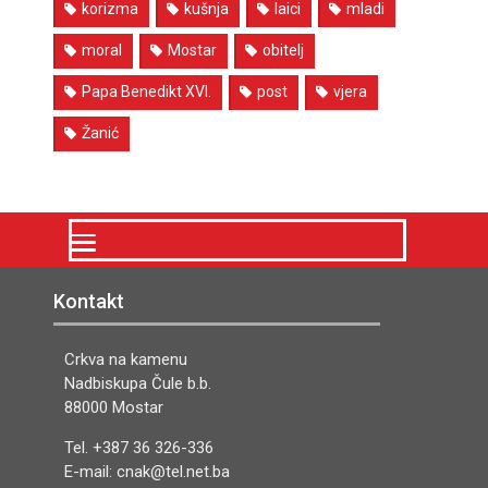
korizma
kušnja
laici
mladi
moral
Mostar
obitelj
Papa Benedikt XVI.
post
vjera
Žanić
Kontakt
Crkva na kamenu
Nadbiskupa Čule b.b.
88000 Mostar
Tel. +387 36 326-336
E-mail: cnak@tel.net.ba