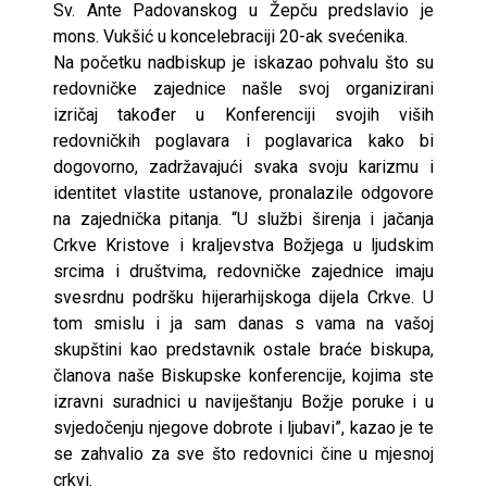
Sv. Ante Padovanskog u Žepču predslavio je
mons. Vukšić u koncelebraciji 20-ak svećenika.
Na početku nadbiskup je iskazao pohvalu što su
redovničke zajednice našle svoj organizirani
izričaj također u Konferenciji svojih viših
redovničkih poglavara i poglavarica kako bi
dogovorno, zadržavajući svaka svoju karizmu i
identitet vlastite ustanove, pronalazile odgovore
na zajednička pitanja. “U službi širenja i jačanja
Crkve Kristove i kraljevstva Božjega u ljudskim
srcima i društvima, redovničke zajednice imaju
svesrdnu podršku hijerarhijskoga dijela Crkve. U
tom smislu i ja sam danas s vama na vašoj
skupštini kao predstavnik ostale braće biskupa,
članova naše Biskupske konferencije, kojima ste
izravni suradnici u naviještanju Božje poruke i u
svjedočenju njegove dobrote i ljubavi”, kazao je te
se zahvalio za sve što redovnici čine u mjesnoj
crkvi.