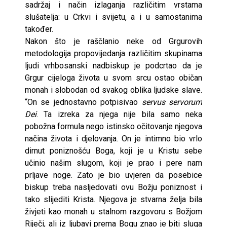
sadržaj i način izlaganja različitim vrstama
slušatelja: u Crkvi i svijetu, a i u samostanima
također.
Nakon što je raščlanio neke od Grgurovih
metodologija propovijedanja različitim skupinama
ljudi vrhbosanski nadbiskup je podcrtao da je
Grgur cijeloga života u svom srcu ostao običan
monah i slobodan od svakog oblika ljudske slave.
“On se jednostavno potpisivao
servus servorum
Dei
. Ta izreka za njega nije bila samo neka
pobožna formula nego istinsko očitovanje njegova
načina života i djelovanja. On je intimno bio vrlo
dirnut poniznošću Boga, koji je u Kristu sebe
učinio našim slugom, koji je prao i pere nam
prljave noge. Zato je bio uvjeren da posebice
biskup treba nasljedovati ovu Božju poniznost i
tako slijediti Krista. Njegova je stvarna želja bila
živjeti kao monah u stalnom razgovoru s Božjom
Riječi, ali iz ljubavi prema Bogu znao je biti sluga