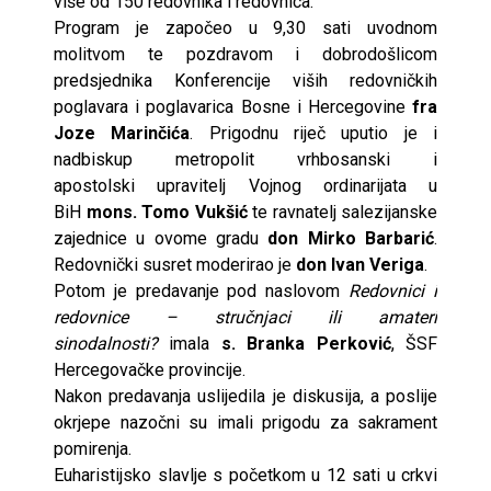
više od 150 redovnika i redovnica.
Program je započeo u 9,30 sati uvodnom
molitvom te pozdravom i dobrodošlicom
predsjednika Konferencije viših redovničkih
poglavara i poglavarica Bosne i Hercegovine
fra
Joze Marinčića
. Prigodnu riječ uputio je i
nadbiskup metropolit vrhbosanski i
apostolski upravitelj Vojnog ordinarijata u
BiH
mons. Tomo Vukšić
te ravnatelj salezijanske
zajednice u ovome gradu
don Mirko Barbarić
.
Redovnički susret moderirao je
don Ivan Veriga
.
Potom je predavanje pod naslovom
Redovnici i
redovnice – stručnjaci ili amateri
sinodalnosti?
imala
s. Branka Perković
, ŠSF
Hercegovačke provincije.
Nakon predavanja uslijedila je diskusija, a poslije
okrjepe nazočni su imali prigodu za sakrament
pomirenja.
Euharistijsko slavlje s početkom u 12 sati u crkvi