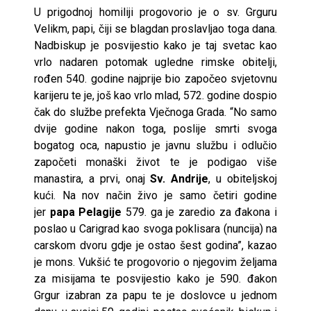
U prigodnoj homiliji progovorio je o sv. Grguru
Velikm, papi, čiji se blagdan proslavljao toga dana.
Nadbiskup je posvijestio kako je taj svetac kao
vrlo nadaren potomak ugledne rimske obitelji,
rođen 540. godine najprije bio započeo svjetovnu
karijeru te je, još kao vrlo mlad, 572. godine dospio
čak do službe prefekta Vječnoga Grada. “No samo
dvije godine nakon toga, poslije smrti svoga
bogatog oca, napustio je javnu službu i odlučio
započeti monaški život te je podigao više
manastira, a prvi, onaj
Sv. Andrije
, u obiteljskoj
kući. Na nov način živo je samo četiri godine
jer
papa Pelagije
579. ga je zaredio za đakona i
poslao u Carigrad kao svoga poklisara (nuncija) na
carskom dvoru gdje je ostao šest godina”, kazao
je mons. Vukšić te progovorio o njegovim željama
za misijama te posvijestio kako je 590. đakon
Grgur izabran za papu te je doslovce u jednom