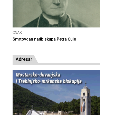
CNAK
Deseta obljetnica poništenja komunističke
presude bl. Alojziju Stepincu
Adresar