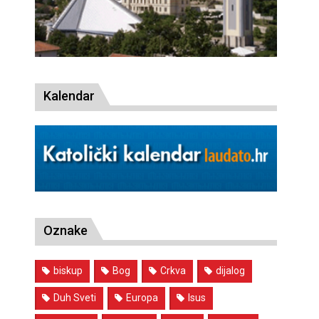
Kalendar
Oznake
biskup
Bog
Crkva
dijalog
Duh Sveti
Europa
Isus