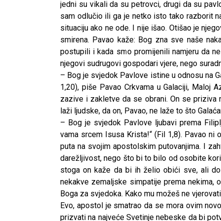
jedni su vikali da su petrovci, drugi da su pavlo
sam odlučio ili ga je netko isto tako razborit na
situaciju ako ne ode. I nije išao. Otišao je njego
smirena. Pavao kaže: Bog zna sve naše naka
postupili i kada smo promijenili namjeru da n
njegovi sudrugovi gospodari vjere, nego suradnic
– Bog je svjedok Pavlove istine u odnosu na 
1,20), piše Pavao Crkvama u Galaciji, Maloj 
zazive i zakletve da se obrani. On se priziva n
laži ljudske, da on, Pavao, ne laže to što Gala
– Bog je svjedok Pavlove ljubavi prema Filip
vama srcem Isusa Krista!“ (Fil 1,8). Pavao ni od
puta na svojim apostolskim putovanjima. I zahv
darežljivost, nego što bi to bilo od osobite kori
stoga on kaže da bi ih želio obići sve, ali d
nekakve zemaljske simpatije prema nekima, on 
Boga za svjedoka. Kako mu možeš ne vjerovati
Evo, apostol je smatrao da se mora ovim novoo
prizvati na najveće Svetinje nebeske da bi potv