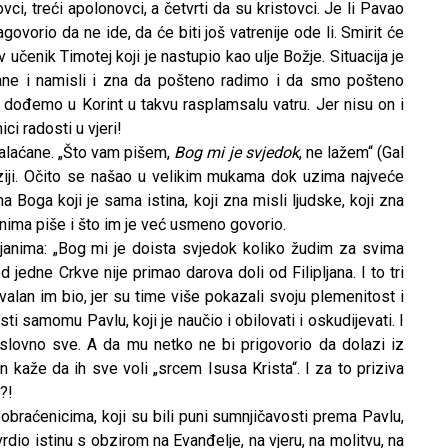
vci, treći apolonovci, a četvrti da su kristovci. Je li Pavao
govorio da ne ide, da će biti još vatrenije ode li. Smirit će
v učenik Timotej koji je nastupio kao ulje Božje. Situacija je
ne i namisli i zna da pošteno radimo i da smo pošteno
e dođemo u Korint u takvu rasplamsalu vatru. Jer nisu on i
i radosti u vjeri!
Galaćane. „Što vam pišem,
Bog mi je svjedok
, ne lažem“ (Gal
Aziji. Očito se našao u velikim mukama dok uzima najveće
a Boga koji je sama istina, koji zna misli ljudske, koji zna
ćanima piše i što im je već usmeno govorio.
ljanima: „Bog mi je doista svjedok koliko žudim za svima
 jedne Crkve nije primao darova doli od Filipljana. I to tri
alan im bio, jer su time više pokazali svoju plemenitost i
sti samomu Pavlu, koji je naučio i obilovati i oskudijevati. I
oslovno sve. A da mu netko ne bi prigovorio da dolazi iz
kaže da ih sve voli „srcem Isusa Krista“. I za to priziva
?!
braćenicima, koji su bili puni sumnjičavosti prema Pavlu,
rdio istinu s obzirom na Evanđelje, na vjeru, na molitvu, na