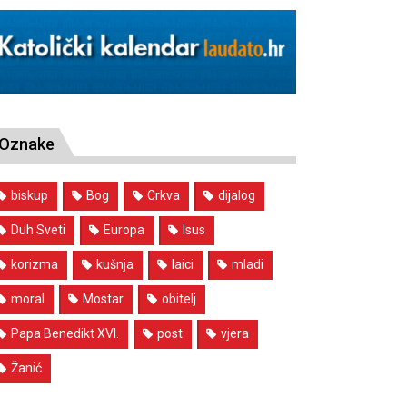
Oznake
biskup
Bog
Crkva
dijalog
Duh Sveti
Europa
Isus
korizma
kušnja
laici
mladi
moral
Mostar
obitelj
Papa Benedikt XVI.
post
vjera
Žanić