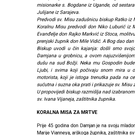
misionarke s. Bogdane iz Ugande, od sestara 
Julijane iz Sarajeva.
Predvodi sv. Misu zadušnicu biskup Ratko iz M
Koralnu Misu predvodi don Niko Luburić iz Mo
Evanđelje don Rajko Markvić iz Stoca, molitv
prenjski župnik don Mile Vidić. A Bog dao dan 
Biskup uvodi u čin kajanja: došli smo svoj
Damjana u grobnicu, a ovom najuzvišenijom i
dušu na sud Božji. Neka mu Gospodin bude bl
Ljubi, i svima koji počivaju snom mira u ov
motorista, koji je istoga trenutka pada na 
sućutna i suzna oka prati i prikazuje sv. Misu 
U propovijedi biskup razmišlja nad izabra
sv. Ivana Vijaneja, zaštitnika župnika.
KORALNA MISA ZA MRTVE
CNAK
Prije 45 godina don Damjan je na svoju mladom
Kad se nasilje pretvara u optužnicu
Marije Vianneya, arškoga župnika, zaštitnika sv