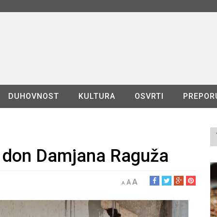
DUHOVNOST
KULTURA
OSVRTI
PREPOR
d don Damjana Raguža
A
A
A