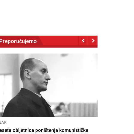
Preporučujemo
NAK
eseta obljetnica poništenja komunističke