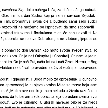
savršena Svjedoka našega bića, za dušu našega subrata
tac i milosrdan Sudac, koji je sam i savršen Svjedok i
 i mi, promotrivši svoja djela, budemo sami sebi sudci.
razotkriti; ne možemo se ispričavati da smo zaboravili –
micati trikovima i floskulama – on će nas uozbiljiti. Na
aži; dobrota se naziva Dobrotom, a ne zlobom, ljepota se
ey, a ponavljao don Damjan kao moto svoga svećeništva. To
e od uzora. On je naš Otkupitelj i Spasitelj. On nam je jedini
skim. On je naš Put, naša Istina i naš Život. Njemu je Bog
ovlašten razlučivati pravedne za život vječni, a nepravedne
bosti i grješnosti. I Boga molio za oproštenje. U duhovnoj
se na sprovodnoj Misi pjeva koralna Misa za mrtve koju sam
jevamo! „Molim sve one koje sam nekada u životu razočarao,
laznio, da to barem sada oproste, a ja opraštam svima sve.
odu.)“. Evo je citiramo! U utorak navečer bilo je za njega