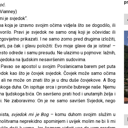
p
oć.
 Vianney)
i je svjedok“.
koja je izravno svojim očima vidjela što se dogodilo, ili
rilo. Pravi je svjedok ne samo onaj koji je očevidac ili
zgovijetno prikazati. I ne samo zorno pred drugima izložiti,
i, pa čak i glavu položiti: Evo moje glave da je istina! –
često odrede i samu presudu. Ne ulazimo u pojmove: lažnih,
 svjedoka na ljudskim nesavršenim sudovima.
, Pavao se apostol u svojim Poslanicama barem pet puta
jedok kao što je čovjek svjedok. Čovjek može samo očima
e, ali ne može on znati što je u dnu duše čovjekove. A Bog
dskoga duha. On ispituje srca i proniče bubrege naše. Njemu
ana ljudskoga bića. On savršeno prati hod i unutarnjih želja i
riječi. Ne zaboravimo: On je ne samo savršen Svjedok, nego
ista,
svjedok mi je Bog
– komu duhom svojim služim u
olitvama neprekidno spominjem i uvijek molim ne bi li mi