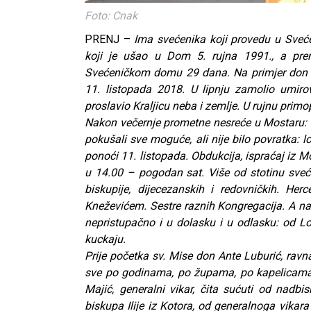
Foto: Cnak
PRENJ –
Ima svećenika koji provedu u Sveć
koji je ušao u Dom 5. rujna 1991., a pre
Svećeničkom domu 29 dana. Na primjer don 
11. listopada 2018. U lipnju zamolio umiro
proslavio Kraljicu neba i zemlje. U rujnu primo
Nakon večernje prometne nesreće u Mostaru: hit
pokušali sve moguće, ali nije bilo povratka: 
ponoći 11. listopada. Obdukcija, ispraćaj iz 
u 14.00 – pogodan sat. Više od stotinu sveć
biskupije, dijecezanskih i redovničkih. He
Kneževićem. Sestre raznih Kongregacija. A naro
nepristupačno i u dolasku i u odlasku: od 
kuckaju.
Prije početka sv. Mise don Ante Luburić, ravn
sve po godinama, po župama, po kapelicama,
Majić, generalni vikar, čita sućuti od nadbi
biskupa Ilije iz Kotora, od generalnoga vikar