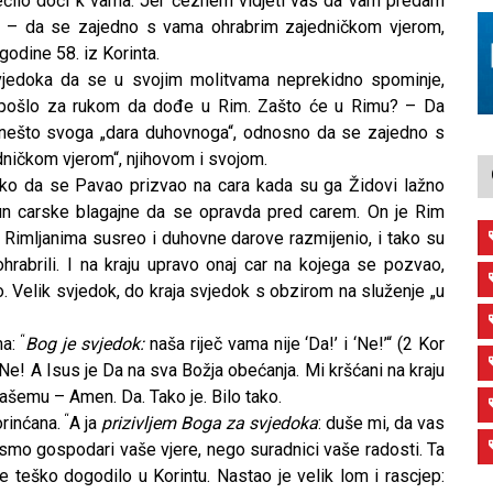
ćilo doći k vama. Jer čeznem vidjeti vas da vam predam
o – da se zajedno s vama ohrabrim zajedničkom vjerom,
odine 58. iz Korinta.
jedoka da se u svojim molitvama neprekidno spominje,
 – pošlo za rukom da dođe u Rim. Zašto će u Rimu? – Da
nešto svoga „dara duhovnoga“, odnosno da se zajedno s
dničkom vjerom“, njihovom i svojom.
 tako da se Pavao prizvao na cara kada su ga Židovi lažno
čun carske blagajne da se opravda pred carem. On je Rim
e Rimljanima susreo i duhovne darove razmijenio, i tako su
hrabrili. I na kraju upravo onaj car na kojega se pozvao,
io. Velik svjedok, do kraja svjedok s obzirom na služenje „u
ma:
Bog je svjedok:
naša riječ vama nije ‘Da!’ i ‘Ne!’“ (2 Kor
“
 Ne! A Isus je Da na sva Božja obećanja. Mi kršćani na kraju
šemu – Amen. Da. Tako je. Bilo tako.
orinćana.
A ja
prizivljem Boga za svjedoka
: duše mi, da vas
“
ismo gospodari vaše vjere, nego suradnici vaše radosti. Ta
se teško dogodilo u Korintu. Nastao je velik lom i rascjep: