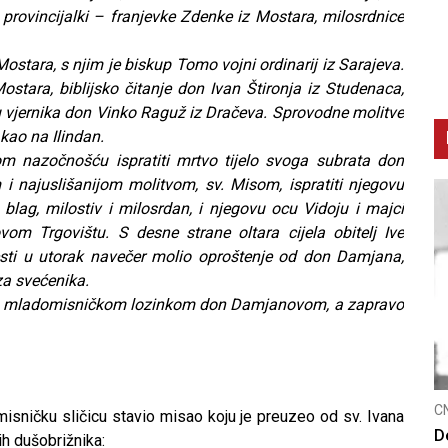
provincijalki – franjevke Zdenke iz Mostara, milosrdnice
ostara, s njim je biskup Tomo vojni ordinarij iz Sarajeva.
stara, biblijsko čitanje don Ivan Štironja iz Studenaca,
u vjernika don Vinko Raguž iz Dračeva. Sprovodne molitve
kao na Ilindan.
om nazočnošću ispratiti mrtvo tijelo svoga subrata don
 najuslišanijom molitvom, sv. Misom, ispratiti njegovu
ag, milostiv i milosrdan, i njegovu ocu Vidoju i majci
om Trgovištu. S desne strane oltara cijela obitelj Ive
cesti u utorak navečer molio oproštenje od don Damjana,
za svećenika.
nom mladomisničkom lozinkom don Damjanovom, a zapravo
CNAK
C
isničku sličicu stavio misao koju je preuzeo od sv. Ivana
Smrtovdan nadbiskupa Petra Čule
D
ih dušobrižnika: