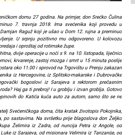
eničkom domu 27 godina. Na primjer, don Srećko Čulina
minuo 7. travnja 2018. Ima svećenika koji provedu u
Damjan Raguž koji je ušao u Dom 12. rujna a preminuo
vljenje. U srpnju pozitivno mu odgovoreno. U kolovozu
predaja i oproštaj od rotimske župe.
na, dvije operacije u noći s 9. na 10. listopada, liječnici
lomovi, krvarenje, zastoj mozga i smrt u 15 minuta poslije
Mostara oko 11.00 i sprovod na Trgovištu u Prenju zakazan
enika iz Hercegovine, iz Splitsko-makarske i Dubrovačke
rcegovački bogoslovi iz Sarajeva s rektorom prečasnim
da? Haj ga ti prebroj! I u groblju i izvan groblja. Gotovo
Lopinovih do Katića kuća auto za autom, samo što se ne
atelj Svećeničkoga doma, čita kratak životopis Pokojnika,
 po sastavima. Na svršetku prije blagoslova don Željko
skupa Želimira iz Zadra, od nuncija Petra iz Angole, od
a Luke iz Sarajeva, od misionara Velimira iz Tanzanije, od