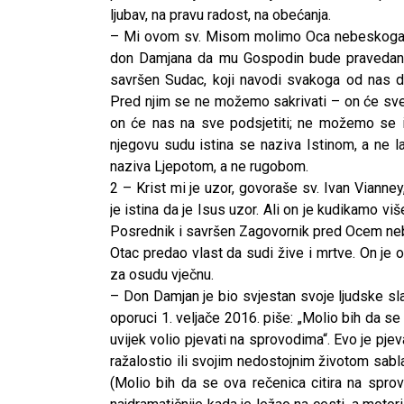
ljubav, na pravu radost, na obećanja.
– Mi ovom sv. Misom molimo Oca nebeskoga, 
don Damjana da mu Gospodin bude pravedan O
savršen Sudac, koji navodi svakoga od nas da
Pred njim se ne možemo sakrivati – on će sve 
on će nas na sve podsjetiti; ne možemo se iz
njegovu sudu istina se naziva Istinom, a ne l
naziva Ljepotom, a ne rugobom.
2 – Krist mi je uzor, govoraše sv. Ivan Viann
je istina da je Isus uzor. Ali on je kudikamo viš
Posrednik i savršen Zagovornik pred Ocem nebe
Otac predao vlast da sudi žive i mrtve. On je 
za osudu vječnu.
– Don Damjan je bio svjestan svoje ljudske sla
oporuci 1. veljače 2016. piše: „Molio bih da 
uvijek volio pjevati na sprovodima“. Evo je p
ražalostio ili svojim nedostojnim životom sab
(Molio bih da se ova rečenica citira na sprov