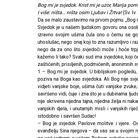
Bog mi je svjedok. Krist mi je uzor, Marija pom
I više: ništa… ništa osim Ljubav i Žrtva!
(Sv. Iv.
Da se malo zaustavimo na prvom pojmu: „Bog m
Svjedok je u našem ljudskom govoru ona osoba 
izravno svojim ušima čula ono o čemu se govo
uhoslušac, nego onaj koji to zna razumljivo i ra
nego da za ono što svjedoči može i hoće trpjet
kažemo li tako? Svaki sud ima svjedoke, koji 
zaštićenih, prisiljenih, podmićenih, anonimnih
1 – Bog mi je svjedok. U biblijskom pogledu
poziva na Boga kao svjedoka. Ali Bog nije sv
vidjeti vanjske boje, ušima čuti vanjske zvuk
savršeno vidi, čuje i zna što je u dubinama lju
nije skrivena nijedna tajna, nijedna želja ni nak
vanjskih djela, i unutarnjih misli i vanjskih 
istodobno i savršen Sudac!
– Bog je svjedok Pavlove molitve i vjere.
Do
„
evanđelju Sina njegova – da vas se u svojim m