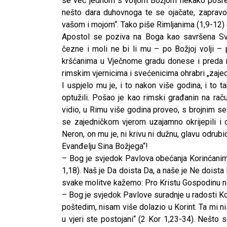
se već jednom s voljom Božjom nekako posre
nešto dara duhovnoga te se ojačate, zaprav
vašom i mojom“. Tako piše Rimljanima (1,9-12) g
Apostol se poziva na Boga kao savršena Sv
čezne i moli ne bi li mu – po Božjoj volji
kršćanima u Vječnome gradu donese i preda 
rimskim vjernicima i svećenicima ohrabri „zaje
I uspjelo mu je, i to nakon više godina, i to
optužili. Pošao je kao rimski građanin na ra
vidio, u Rimu više godina proveo, s brojnim s
se zajedničkom vjerom uzajamno okrijepili i o
Neron, on mu je, ni krivu ni dužnu, glavu odrub
Evanđelju Sina Božjega“!
– Bog je svjedok Pavlova obećanja Korinćani
1,18). Naš je Da doista Da, a naše je Ne doista
svake molitve kažemo: Pro Kristu Gospodinu na
– Bog je svjedok Pavlove suradnje u radosti K
poštedim, nisam više dolazio u Korint. Ta mi n
u vjeri ste postojani“ (2 Kor 1,23-34). Nešto 