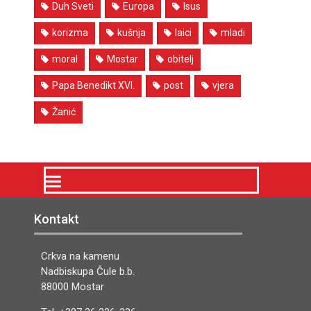
Duh Sveti
Europa
Isus
korizma
kušnja
laici
mladi
moral
Mostar
obitelj
Papa Benedikt XVI.
post
vjera
Žanić
Kontakt
Crkva na kamenu
Nadbiskupa Čule b.b.
88000 Mostar