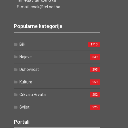
Tel. +387 36 326-336
E-mail: cnak@tel.net.ba
Popularne kategorije
BiH
1710
Najave
539
Duhovnost
295
Kultura
259
Crkva u Hrvata
252
Svijet
225
Portali