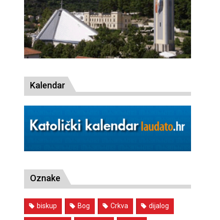
Kalendar
Oznake
biskup
Bog
Crkva
dijalog