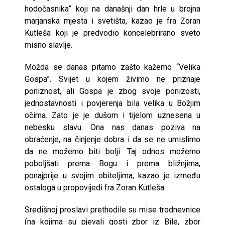
hodočasnika” koji na današnji dan hrle u brojna
marjanska mjesta i svetišta, kazao je fra Zoran
Kutleša koji je predvodio koncelebrirano sveto
misno slavlje.
Možda se danas pitamo zašto kažemo “Velika
Gospa”. Svijet u kojem živimo ne priznaje
poniznost, ali Gospa je zbog svoje ponizosti,
jednostavnosti i povjerenja bila velika u Božjim
očima. Zato je je dušom i tijelom uznesena u
nebesku slavu. Ona nas danas poziva na
obraćenje, na činjenje dobra i da se ne umislimo
da ne možemo biti bolji. Taj odnos možemo
poboljšati prema Bogu i prema bližnjima,
ponajprije u svojim obiteljima, kazao je između
ostaloga u propovijedi fra Zoran Kutleša.
Središnoj proslavi prethodile su mise trodnevnice
(na kojima su pjevali gosti zbor iz Bile, zbor