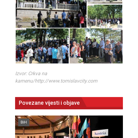
Izvor: Crkva na
kamenu/http://www.tomislavcity.com
Povezane vijesti i objave
BiH