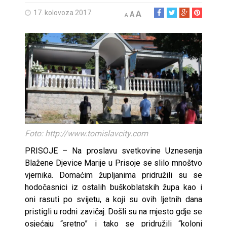
17. kolovoza 2017.
A
A
A
Foto: http://www.tomislavcity.com
PRISOJE – Na proslavu svetkovine Uznesenja
Blažene Djevice Marije u Prisoje se slilo mnoštvo
vjernika. Domaćim župljanima pridružili su se
hodočasnici iz ostalih buškoblatskih župa kao i
oni rasuti po svijetu, a koji su ovih ljetnih dana
pristigli u rodni zavičaj. Došli su na mjesto gdje se
osjećaju “sretno” i tako se pridružili “koloni