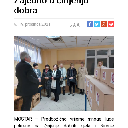
Zajedno u činjenju
dobra
19. prosinca 2021.
A
A
A
MOSTAR – Predbožićno vrijeme mnoge ljude
pokrene na činjenje dobrih djela i širenje