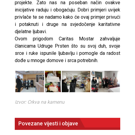
projekte. Zato nas na poseban način ovakve
inicijative raduju i obogaćuju. Dobri primjeri uvijek
privlače te se nadamo kako će ovaj primjer privući
i potaknuti i druge na svjedočenje karitativne
djelatne ljubavi.
Ovom prigodom Caritas Mostar zahvaljuje
članicama Udruge Prsten što su svoj duh, svoje
srce i ruke ispunile ljubavlju i pomogle da radost
dođe u mnoge domove i srca potrebnih.
Izvor: Crkva na kamenu
Povezane vijesti i objave