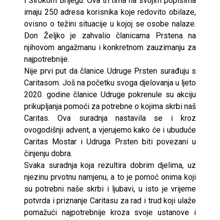
i Širokom Brijegu. Ova tri tima na svojim popisima
imaju 250 adresa korisnika koje redovito obilaze,
ovisno o težini situacije u kojoj se osobe nalaze.
Don Željko je zahvalio članicama Prstena na
njihovom angažmanu i konkretnom zauzimanju za
najpotrebnije.
Nije prvi put da članice Udruge Prsten surađuju s
Caritasom. Još na početku svoga djelovanja u ljeto
2020. godine članice Udruge pokrenule su akciju
prikupljanja pomoći za potrebne o kojima skrbi naš
Caritas. Ova suradnja nastavila se i kroz
ovogodišnji advent, a vjerujemo kako će i ubuduće
Caritas Mostar i Udruga Prsten biti povezani u
činjenju dobra.
Svaka suradnja koja rezultira dobrim djelima, uz
njezinu prvotnu namjenu, a to je pomoć onima koji
su potrebni naše skrbi i ljubavi, u isto je vrijeme
potvrda i priznanje Caritasu za rad i trud koji ulaže
pomažući najpotrebnije kroza svoje ustanove i