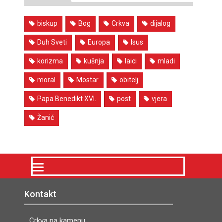
biskup
Bog
Crkva
dijalog
Duh Sveti
Europa
Isus
korizma
kušnja
laici
mladi
moral
Mostar
obitelj
Papa Benedikt XVI.
post
vjera
Žanić
Kontakt
Crkva na kamenu