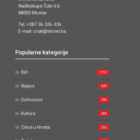
Nadbiskupa Čule b.b.
88000 Mostar
Tel. +387 36 326-336
E-mail: cnak@tel.net.ba
Popularne kategorije
BiH
1710
Najave
539
Duhovnost
295
Kultura
259
Crkva u Hrvata
252