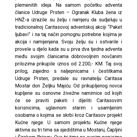
plemenitih ideja. Na samom početku adventa
članice Udruge Prsten – Ogranak Kluba žena iz
HNŽ-a izrazile su želju i namjeru da sudjeluju u
tradicionalnoj Caritasovoj adventskoj akciji “Paket
ljubavi” i na taj način pomognu potrebne kojima je
akcija i namijenjena. Svoju želju su i ostvarile i
provele u djelo kada su u prva dva tjedna adventa
među svojim članicama dobrovoljnim novčanim
prilozima prikupile iznos od 2.200,- KM. Taj svoj
prilog, zajedno s naljepnicama i čestitkama
Udruge Prsten, predale su ravnatelju Caritasa
Mostar don Željku Majiću. Od prikupljenog novca
kupljene su osnovne živežne namirnice od kojih
će se praviti paketi i dijeliti Caritasovim
korisnicima, uglavnom starim i usamljenim
osobama o kojima se skrbi kroz Caritasov projekt
Kućne njege. U samom projektu Kućne njege
aktivna su tri tima sa sjedištima u Mostaru, Čapljini