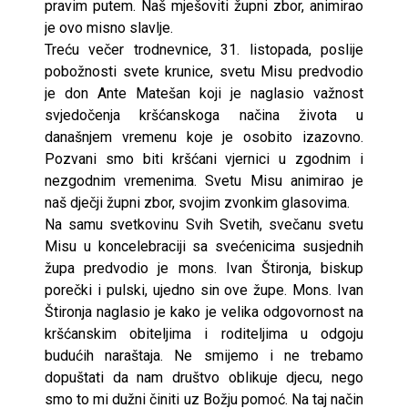
pravim putem. Naš mješoviti župni zbor, animirao
je ovo misno slavlje.
Treću večer trodnevnice, 31. listopada, poslije
pobožnosti svete krunice, svetu Misu predvodio
je don Ante Matešan koji je naglasio važnost
svjedočenja kršćanskoga načina života u
današnjem vremenu koje je osobito izazovno.
Pozvani smo biti kršćani vjernici u zgodnim i
nezgodnim vremenima. Svetu Misu animirao je
naš dječji župni zbor, svojim zvonkim glasovima.
Na samu svetkovinu Svih Svetih, svečanu svetu
Misu u koncelebraciji sa svećenicima susjednih
župa predvodio je mons. Ivan Štironja, biskup
porečki i pulski, ujedno sin ove župe. Mons. Ivan
Štironja naglasio je kako je velika odgovornost na
kršćanskim obiteljima i roditeljima u odgoju
budućih naraštaja. Ne smijemo i ne trebamo
dopuštati da nam društvo oblikuje djecu, nego
smo to mi dužni činiti uz Božju pomoć. Na taj način