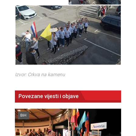
Izvor: Crkva na kamenu
Povezane vijesti i objave
BiH