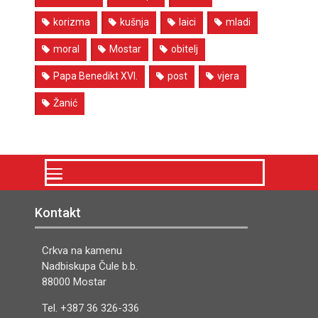
korizma
kušnja
laici
mladi
moral
Mostar
obitelj
Papa Benedikt XVI.
post
vjera
Žanić
Kontakt
Crkva na kamenu
Nadbiskupa Čule b.b.
88000 Mostar
Tel. +387 36 326-336