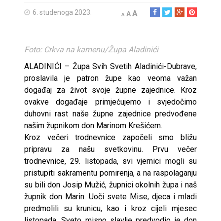
6. studenoga 2023.
A
A
A
Foto: Crkva na kamenu/Župa Aladinići
ALADINIĆI – Župa Svih Svetih Aladinići-Dubrave,
proslavila je patron župe kao veoma važan
događaj za život svoje župne zajednice. Kroz
ovakve događaje primjećujemo i svjedočimo
duhovni rast naše župne zajednice predvođene
našim župnikom don Marinom Krešićem.
Kroz večeri trodnevnice započeli smo bližu
pripravu za našu svetkovinu. Prvu večer
trodnevnice, 29. listopada, svi vjernici mogli su
pristupiti sakramentu pomirenja, a na raspolaganju
su bili don Josip Mužić, župnici okolnih župa i naš
župnik don Marin. Uoči svete Mise, djeca i mladi
predmolili su krunicu, kao i kroz cijeli mjesec
listopada. Sveto misno slavlje predvodio je don