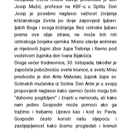
Josip Mužić, profesor na KBF-u u Splitu. Don
Josip je posebno naglasio važnost življenja
kršćanskoga života po dvije zapovijedi ljubavi:
ljubiti Boga i svoga bližnjega. Bez istinske ljubavi
prema ove obje strane, ne može biti niti
istinskoga čovjeka vjernika. Misno slavlje animirao
je mješoviti župni zbor župa Trebinja i Ravno pod
vodstvom župnika don Ivana Bijakšića.
Druga večer trodnevnice, 30. listopada, također je
započela pobožnošću svete krunice, a svetu Misu
predvodio je don Ante Matešan, župnik župe sv.
Solinskih mučenika iz Solina. Don Ante je u svojoj
propovijedi naglasio kako vjernici često mogu biti
“duhovno pogrbljeni” i živjeti u nemoralu, ali kako
nam jedino Gospodin može pomoći ako ga
tražimo i trebamo. Upravo kao i kod sv. Pavla,
Gospodin često koristi našu sljepoću i
zaslijepljenost kako bismo progledali i krenuli