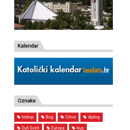
Kalendar
Oznake
biskup
Bog
Crkva
dijalog
Duh Sveti
Europa
Isus