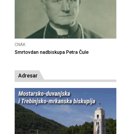
CNAK
Deseta obljetnica poništenja komunističke
presude bl. Alojziju Stepincu
Adresar