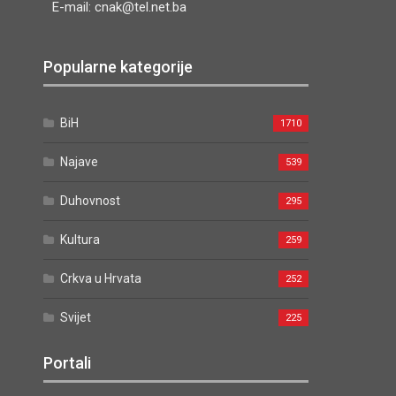
E-mail: cnak@tel.net.ba
Popularne kategorije
BiH
1710
Najave
539
Duhovnost
295
Kultura
259
Crkva u Hrvata
252
Svijet
225
Portali