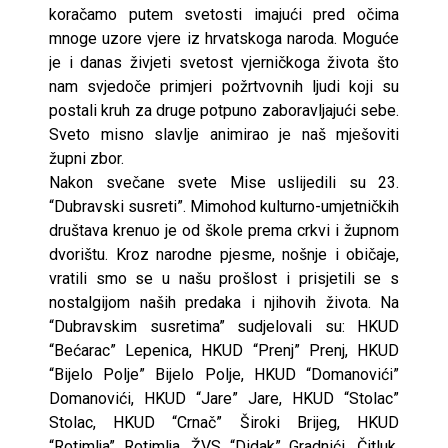
koračamo putem svetosti imajući pred očima
mnoge uzore vjere iz hrvatskoga naroda. Moguće
je i danas živjeti svetost vjerničkoga života što
nam svjedoče primjeri požrtvovnih ljudi koji su
postali kruh za druge potpuno zaboravljajući sebe.
Sveto misno slavlje animirao je naš mješoviti
župni zbor.
Nakon svečane svete Mise uslijedili su 23.
“Dubravski susreti”. Mimohod kulturno-umjetničkih
društava krenuo je od škole prema crkvi i župnom
dvorištu. Kroz narodne pjesme, nošnje i običaje,
vratili smo se u našu prošlost i prisjetili se s
nostalgijom naših predaka i njihovih života. Na
“Dubravskim susretima” sudjelovali su: HKUD
“Bećarac” Lepenica, HKUD “Prenj” Prenj, HKUD
“Bijelo Polje” Bijelo Polje, HKUD “Domanovići”
Domanovići, HKUD “Jare” Jare, HKUD “Stolac”
Stolac, HKUD “Crnač” Široki Brijeg, HKUD
“Rotimlja” Rotimlja, ŽVS “Didak” Gradnići, Čitluk,