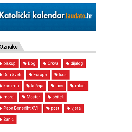
Oznake
biskup
Bog
Crkva
dijalog
Duh Sveti
Europa
Isus
korizma
kušnja
laici
mladi
moral
Mostar
obitelj
Papa Benedikt XVI.
post
vjera
Žanić