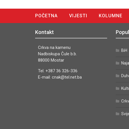
POČETNA
VIJESTI
KOLUMNE
DIGITALNO IZDANJE
Kontakt
Popul
Crkva na kamenu
BiH
Nadbiskupa Čule b.b.
88000 Mostar
Naj
Tel. +387 36 326-336
Duh
E-mail: cnak@tel.net.ba
Kult
Crkv
Svij