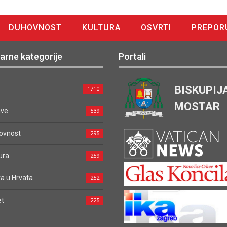
DUHOVNOST
KULTURA
OSVRTI
PREPOR
arne kategorije
Portali
BISKUPIJ
1710
MOSTAR
ave
539
ovnost
295
ura
259
a u Hrvata
252
et
225