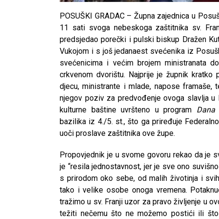
POSUŠKI GRADAC – Župna zajednica u Posuško
11 sati svoga nebeskoga zaštitnika sv. Fran
predsjedao porečki i pulski biskup Dražen Ku
Vukojom i s još jedanaest svećenika iz Posušk
svećenicima i većim brojem ministranata doš
crkvenom dvorištu. Najprije je župnik kratko
djecu, ministrante i mlade, napose framaše, 
njegov poziv za predvođenje ovoga slavlja u
kulturne baštine uvršteno u program
Dana 
bazilika iz 4./5. st., što ga priređuje Federal
uoči proslave zaštitnika ove župe.
Propovjednik je u svome govoru rekao da je sv
je “resila jednostavnost, jer je sve ono suvišn
s prirodom oko sebe, od malih životinja i svi
tako i velike osobe onoga vremena. Potaknuo 
tražimo u sv. Franji uzor za pravo življenje u 
težiti nečemu što ne možemo postići ili št