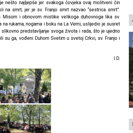
p
 je nešto najljepše jer svakoga čovjeka ovaj molitveni čin
i na smrt, jer je sv. Franjo smrt nazvao “sestrica smrt”.
s Misom i obnovom mistike velikoga duhovnoga lika sv.
a na rukama, nogama i boku na La Verni, uslijedio je susret
likovno predstavljanje svoga života i rada, što je ujedno
li su ga, vođeni Duhom Svetim u svetoj Crkvi, sv. Franjo i
I.D.