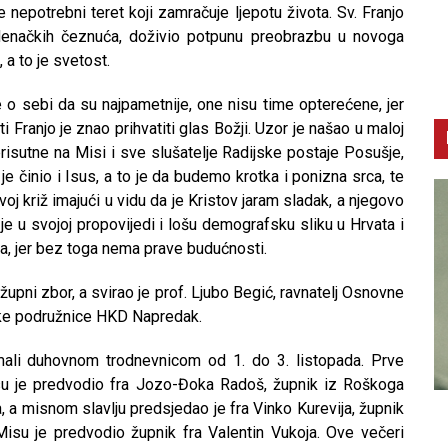
nepotrebni teret koji zamračuje ljepotu života. Sv. Franjo
adenačkih čeznuća, doživio potpunu preobrazbu u novoga
 a to je svetost.
o sebi da su najpametnije, one nisu time opterećene, jer
i Franjo je znao prihvatiti glas Božji. Uzor je našao u maloj
prisutne na Misi i sve slušatelje Radijske postaje Posušje,
je činio i Isus, a to je da budemo krotka i ponizna srca, te
 križ imajući u vidu da je Kristov jaram sladak, a njegovo
e u svojoj propovijedi i lošu demografsku sliku u Hrvata i
ta, jer bez toga nema prave budućnosti.
upni zbor, a svirao je prof. Ljubo Begić, ravnatelj Osnovne
ške podružnice HKD Napredak.
mali duhovnom trodnevnicom od 1. do 3. listopada. Prve
isu je predvodio fra Jozo-Đoka Radoš, župnik iz Roškoga
a, a misnom slavlju predsjedao je fra Vinko Kurevija, župnik
CNAK
C
Misu je predvodio župnik fra Valentin Vukoja. Ove večeri
Smrtovdan nadbiskupa Petra Čule
D