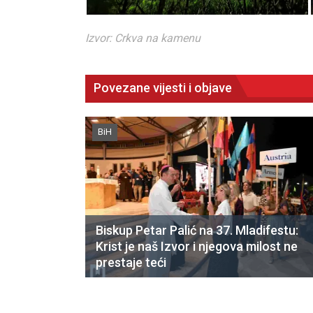
Izvor: Crkva na kamenu
Povezane vijesti i objave
BiH
Biskup Petar Palić na 37. Mladifestu:
Krist je naš Izvor i njegova milost ne
prestaje teći