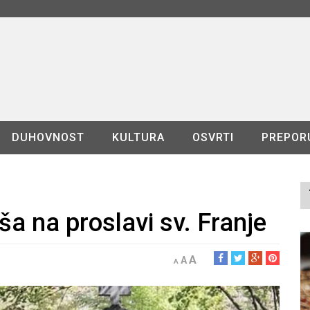
DUHOVNOST
KULTURA
OSVRTI
PREPOR
a na proslavi sv. Franje
A
A
A