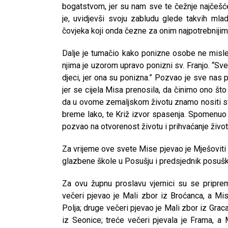
bogatstvom, jer su nam sve te čežnje najčešće 
je, uvidjevši svoju zabludu glede takvih ml
čovjeka koji onda čezne za onim najpotrebnijim,
Dalje je tumačio kako ponizne osobe ne misle 
njima je uzorom upravo ponizni sv. Franjo. “Svet
djeci, jer ona su ponizna.” Pozvao je sve nas 
jer se cijela Misa prenosila, da činimo ono što 
da u ovome zemaljskom životu znamo nositi svoj
breme lako, te Križ izvor spasenja. Spomenuo j
pozvao na otvorenost životu i prihvaćanje živo
Za vrijeme ove svete Mise pjevao je Mješoviti ž
glazbene škole u Posušju i predsjednik posu
Za ovu župnu proslavu vjernici su se pripre
večeri pjevao je Mali zbor iz Broćanca, a M
Polja; druge večeri pjevao je Mali zbor iz Grac
CNAK
iz Seonice; treće večeri pjevala je Frama, a 
Kad se nasilje pretvara u optužnicu