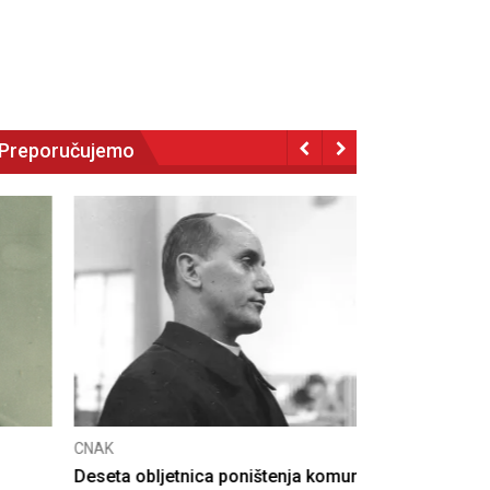
Preporučujemo
NAK
eseta obljetnica poništenja komunističke