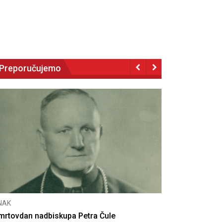
Preporučujemo
CNAK
Deseta obljetnica poništenja komunističke