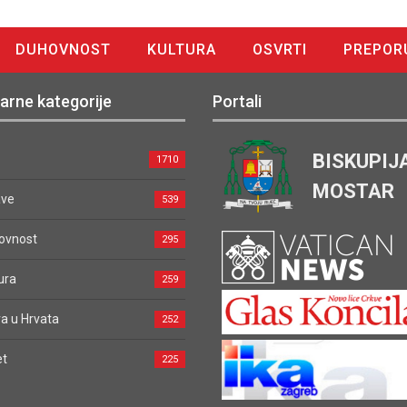
DUHOVNOST
KULTURA
OSVRTI
PREPOR
arne kategorije
Portali
BISKUPIJ
1710
MOSTAR
ave
539
ovnost
295
ura
259
a u Hrvata
252
et
225