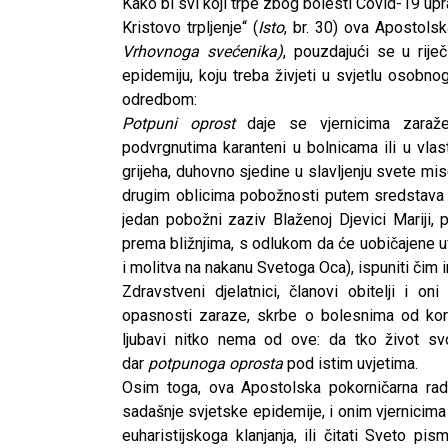
Kako bi svi koji trpe zbog bolesti Covid-19 uprav
Kristovo trpljenje“ (
Isto
, br. 30) ova Apostols
Vrhovnoga svećenika)
, pouzdajući se u rije
epidemiju, koju treba živjeti u svjetlu osobn
odredbom:
Potpuni oprost
daje se vjernicima zaraže
podvrgnutima karanteni u bolnicama ili u v
grijeha, duhovno sjedine u slavljenju svete mis
drugim oblicima pobožnosti putem sredstava k
jedan pobožni zaziv Blaženoj Djevici Mariji, 
prema bližnjima, s odlukom da će uobičajene uv
i molitva na nakanu Svetoga Oca), ispuniti čim
Zdravstveni djelatnici, članovi obitelji i on
opasnosti zaraze, skrbe o bolesnima od kor
ljubavi nitko nema od ove: da tko život svoj
dar
potpunoga oprosta
pod istim uvjetima.
Osim toga, ova Apostolska pokorničarna rad
sadašnje svjetske epidemije, i onim vjernicima k
CNAK
euharistijskoga klanjanja, ili čitati Sveto pis
Kad se nasilje pretvara 