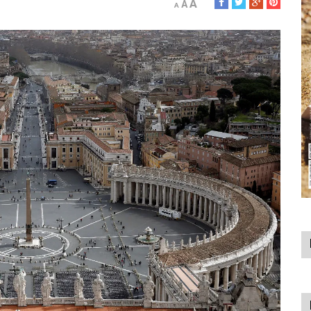
A
A
A