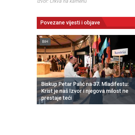
Izvor: Crkva na kamenu
Povezane vijesti i objave
BiH
Biskup Petar Palić na 37. Mladifestu:
Krist je naš Izvor i njegova milost ne
prestaje teći