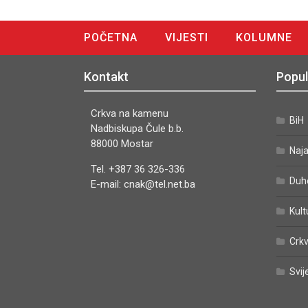
POČETNA
VIJESTI
KOLUMNE
DIGITALNO IZDANJE
Kontakt
Popul
Crkva na kamenu
BiH
Nadbiskupa Čule b.b.
88000 Mostar
Naj
Tel. +387 36 326-336
Duh
E-mail: cnak@tel.net.ba
Kult
Crkv
Svij