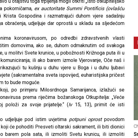
o u otajstvu toga trpljenja mogli otkriti „isto otkupiteljsko
ka pokorničarna,
ex auctoritate Summi Pontificis (ovlašću
či Krista Gospodina i razmatrajući duhom vjere sadašnju
oga obraćenja, udjeljuje dar oprostâ u skladu sa sljedećom
nima koronavirusom, po odredbi zdravstvenih vlasti
lastitim domovima, ako se, duhom odmaknutim od svakoga
e, u molitvi Svete krunice, u pobožnosti Križnoga puta ili u
omuniciranja; ili ako barem izmole Vjerovanje, Oče naš i
prikazujući tu kušnju u duhu vjere u Boga i u duhu ljubavi
jete (sakramentalna sveta ispovijed, euharistijska pričest
 im to bude moguće.
i koji, po primjeru Milosrdnoga Samarijanca, izlažući se
onavirusa prema riječima božanskoga Otkupitelja: „Veće
 položi za svoje prijatelje.“ (
Iv
15, 13), primit će isti
o udjeljuje pod istim uvjetima
potpuni oprost
povodom
oji će pohoditi Presveti oltarski sakrament, ili biti dionici
CNAK
mo barem pola sata, ili izmoliti Svetu krunicu, ili izmoliti
u optužnicu
Smrtovdan nadbiskupa Petra Čule