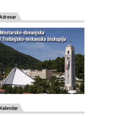
presude bl. Alojziju Stepincu
Adresar
Kalendar