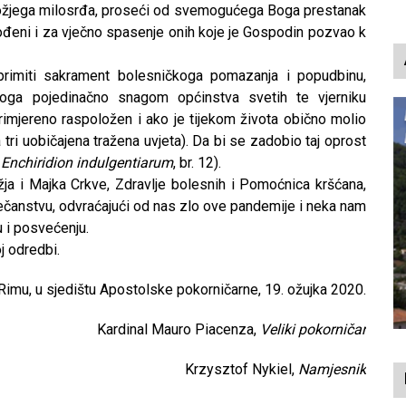
 Božjega milosrđa, proseći od svemogućega Boga prestanak
ođeni i za vječno spasenje onih koje je Gospodin pozvao k
primiti sakrament bolesničkoga pomazanja i popudbinu,
oga pojedinačno snagom općinstva svetih te vjerniku
primjereno raspoložen i ako je tijekom života obično molio
tri uobičajena tražena uvjeta). Da bi se zadobio taj oprost
.
Enchiridion indulgentiarum
, br. 12).
ja i Majka Crkve, Zdravlje bolesnih i Pomoćnica kršćana,
ečanstvu, odvraćajući od nas zlo ove pandemije i neka nam
 i posvećenju.
j odredbi.
Rimu, u sjedištu Apostolske pokorničarne, 19. ožujka 2020.
Kardinal Mauro Piacenza,
Veliki pokorničar
Krzysztof Nykiel,
Namjesnik