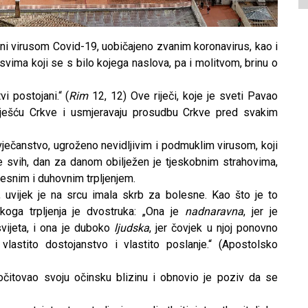
ženi virusom Covid-19, uobičajeno zvanim koronavirus, kao i
 svima koji se s bilo kojega naslova, pa i molitvom, brinu o
vi postojani.“ (
Rim
12, 12) Ove riječi, koje je sveti Pavao
viješću Crkve i usmjeravaju prosudbu Crkve pred svakim
ovječanstvo, ugroženo nevidljivim i podmuklim virusom, koji
te svih, dan za danom obilježen je tjeskobnim strahovima,
lesnim i duhovnim trpljenjem.
 uvijek je na srcu imala skrb za bolesne. Kao što je to
skoga trpljenja je dvostruka: „Ona je
nadnaravna
, jer je
svijeta, i ona je duboko
ljudska
, jer čovjek u njoj ponovno
vlastito dostojanstvo i vlastito poslanje.“ (Apostolsko
očitovao svoju očinsku blizinu i obnovio je poziv da se