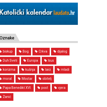
Oznake
biskup
Bog
Crkva
dijalog
Duh Sveti
Europa
Isus
korizma
kušnja
laici
mladi
moral
Mostar
obitelj
Papa Benedikt XVI.
post
vjera
Žanić