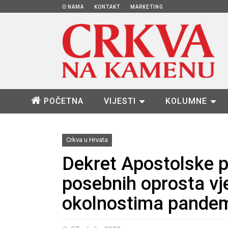
O NAMA
KONTAKT
MARKETING
POČETNA
VIJESTI
KOLUMNE
Crkva u Hrvata
Dekret Apostolske p
posebnih oprosta vj
okolnostima pandem