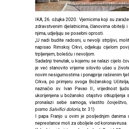
IKA, 26. ožujka 2020.: Vjernicima koji su zara
zdravstvenim djelatnicima, članovima obitelji i
njima, udjeljuju se posebni oprosti.
„U nadi budite radosni, u nevolji strpljivi, molit
napisao Rimskoj Crkvi, odjekuju cijelom po
trpljenjem, bolešću i nevoljom.
Sadašnji trenutak, u kojemu se nalazi cijelo č
je već stanovito vrijeme silovito ušao u živo
novim nesigurnostima i ponajprije raširenim tje
Crkva, po primjeru svoga Božanskog Učitelja,
naznačio sv. Ivan Pavao II., vrijednost ljud
ukorijenjena u božansko otajstvo otkupljenja 
pronalazi sebe samoga, vlastito čovještvo, 
pismo
Salvifici doloris
, br. 31)
I papa Franjo u ovim je posljednjim danima 
neprestance moli za oboljele od koronavirusa.