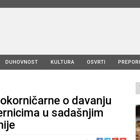
DUHOVNOST
KULTURA
OSVRTI
PREPOR
okorničarne o davanju
ernicima u sadašnjim
ije