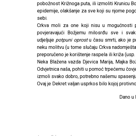
pobožnost Križnoga puta, ili izmoliti Krunicu
epidemije, olakšanje za sve koji su njome pog
sebi.
Crkva moli za one koji nisu u mogućnosti 
povjeravajući Božjemu milosrđu sve i svak
udjeljuje
potpuni oprost
u času smrti, ako je 
neku molitvu (u tome slučaju Crkva nadomješta 
preporučeno je korištenje raspela ili križa (usp
Neka Blažena vazda Djevica Marija, Majka Bož
Odvjetnica naša, pohiti u pomoć trpećemu čovj
izmoli svako dobro, potrebno našemu spasenju
Ovaj je Dekret valjan usprkos bilo kojoj protivno
Dano u 