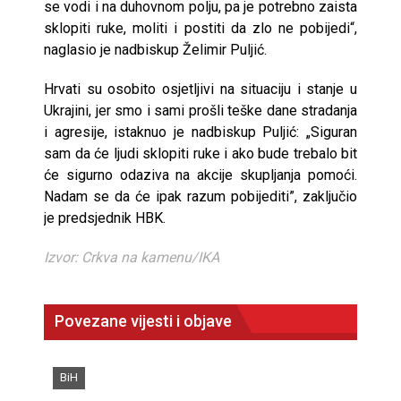
se vodi i na duhovnom polju, pa je potrebno zaista
sklopiti ruke, moliti i postiti da zlo ne pobijedi“,
naglasio je nadbiskup Želimir Puljić.
Hrvati su osobito osjetljivi na situaciju i stanje u
Ukrajini, jer smo i sami prošli teške dane stradanja
i agresije, istaknuo je nadbiskup Puljić: „Siguran
sam da će ljudi sklopiti ruke i ako bude trebalo bit
će sigurno odaziva na akcije skupljanja pomoći.
Nadam se da će ipak razum pobijediti”, zaključio
je predsjednik HBK.
Izvor: Crkva na kamenu/IKA
Povezane vijesti i objave
BiH