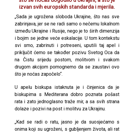
izvan svih europskih standarda i mjerila.
„Sada je ugrožena sloboda Ukrajine, što nas sve
zabrinjava, jer se ne radi samo o nečemu lokalnom
između Ukrajine i Rusije, nego je to širih dimenzija
i bojim se jedne veće eskalacije. U tom kontekstu
svi smo, zabrinuti i potreseni, uputili taj apel i
priključit ćemo se također pozivu Svetog Oca da
na Čistu srijedu postom, molitvom i svakom
drugom akcijom pomognemo da se zaustavi ovo
što je noćas započelo“.
U apelu biskupa istaknuta je i činjenica da je
biskupima s Mediterana dobro poznata pošast
rata i zato jednoglasno traže mir, a sa svih strana
dolaze i pozivi na post i molitvu za Ukrajinu.
„Kad se radi o ratu, jasno je da suosjećamo s
onima koji su ugroženi, s gubljenjem života, ali rat