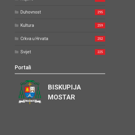
Duhovnost
295
Kultura
259
Crkva u Hrvata
252
Svijet
225
Portali
BISKUPIJA
MOSTAR