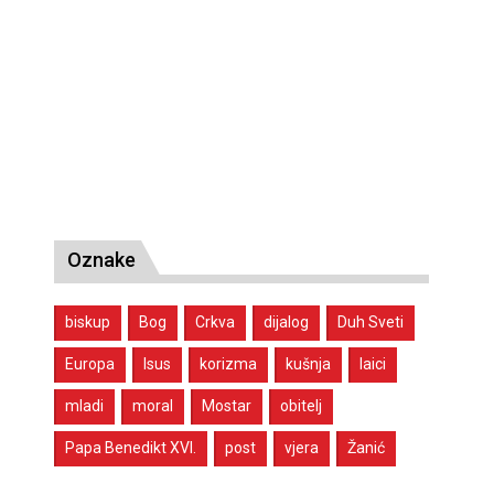
Oznake
biskup
Bog
Crkva
dijalog
Duh Sveti
Europa
Isus
korizma
kušnja
laici
mladi
moral
Mostar
obitelj
Papa Benedikt XVI.
post
vjera
Žanić