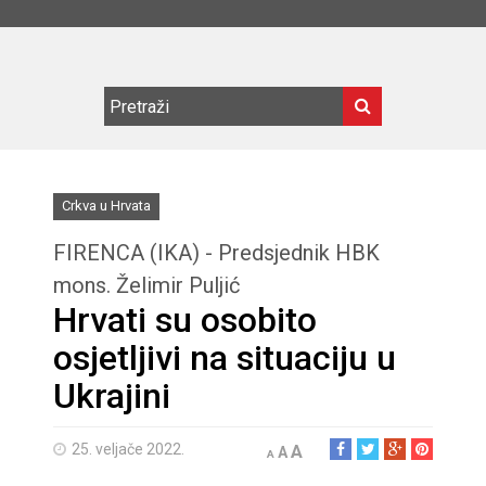
Crkva u Hrvata
FIRENCA (IKA) - Predsjednik HBK
mons. Želimir Puljić
Hrvati su osobito
osjetljivi na situaciju u
Ukrajini
25. veljače 2022.
A
A
A