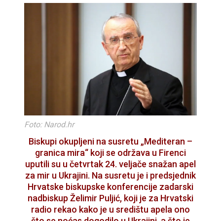
Foto: Narod.hr
Biskupi okupljeni na susretu „Mediteran –
granica mira“ koji se održava u Firenci
uputili su u četvrtak 24. veljače snažan apel
za mir u Ukrajini. Na susretu je i predsjednik
Hrvatske biskupske konferencije zadarski
nadbiskup Želimir Puljić, koji je za Hrvatski
radio rekao kako je u središtu apela ono
što se noćas dogodilo u Ukrajini, a što je