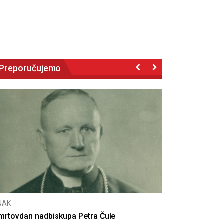
Preporučujemo
CNAK
Deseta obljetnica poništenja komunističke