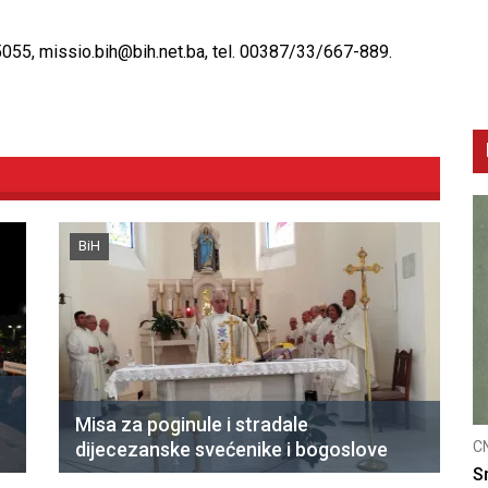
-5055, missio.bih@bih.net.ba, tel. 00387/33/667-889.
BiH
Misa za poginule i stradale
dijecezanske svećenike i bogoslove
CNAK
Smrtovdan nadbiskupa Petra Čule