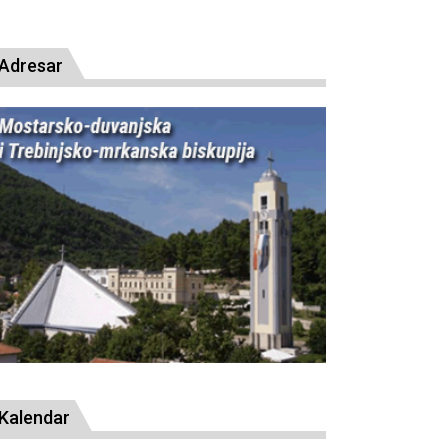
presude bl. Alojziju Stepincu
Adresar
Kalendar