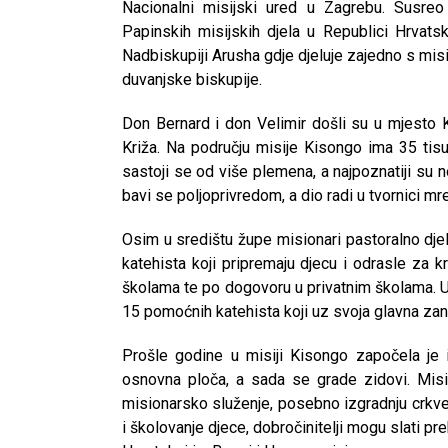
Nacionalni misijski ured u Zagrebu. Susre
Papinskih misijskih djela u Republici Hrvats
Nadbiskupiji Arusha gdje djeluje zajedno s 
duvanjske biskupije.
Don Bernard i don Velimir došli su u mjesto 
Križa. Na području misije Kisongo ima 35 tisu
sastoji se od više plemena, a najpoznatiji su
bavi se poljoprivredom, a dio radi u tvornici m
Osim u središtu župe misionari pastoralno djeluj
katehista koji pripremaju djecu i odrasle za 
školama te po dogovoru u privatnim školama. U
15 pomoćnih katehista koji uz svoja glavna zan
Prošle godine u misiji Kisongo započela je i
osnovna ploča, a sada se grade zidovi. Misio
misionarsko služenje, posebno izgradnju crkve
i školovanje djece, dobročinitelji mogu slati pr