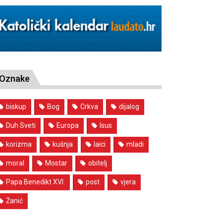
Oznake
biskup
Bog
Crkva
dijalog
Duh Sveti
Europa
Isus
korizma
kušnja
laici
mladi
moral
Mostar
obitelj
Papa Benedikt XVI.
post
vjera
Žanić