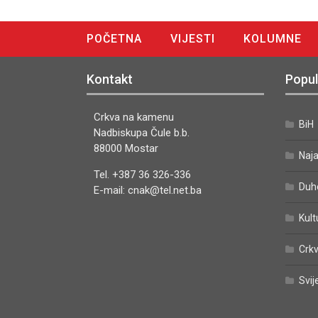
POČETNA
VIJESTI
KOLUMNE
DIGITALNO IZDANJE
Kontakt
Popul
Crkva na kamenu
BiH
Nadbiskupa Čule b.b.
88000 Mostar
Naj
Tel. +387 36 326-336
Duh
E-mail: cnak@tel.net.ba
Kult
Crkv
Svij