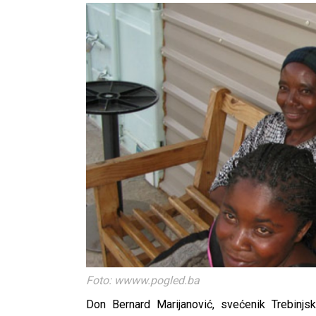
Foto: wwww.pogled.ba
Don Bernard Marijanović, svećenik Trebinjsk