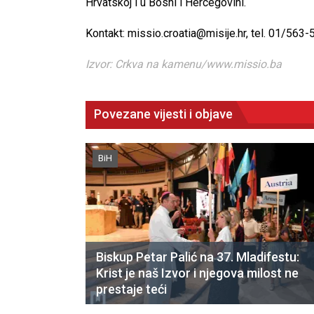
Hrvatskoj i u Bosni i Hercegovini.
Kontakt: missio.croatia@misije.hr, tel. 01/563
Izvor: Crkva na kamenu/www.missio.ba
Povezane vijesti i objave
BiH
Biskup Petar Palić na 37. Mladifestu:
Krist je naš Izvor i njegova milost ne
prestaje teći
CNAK
Kad se nasilje pretvara u optužnicu