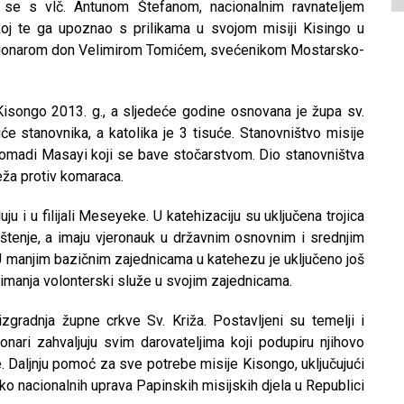
o se s vlč. Antunom Štefanom, nacionalnim ravnateljem
koj te ga upoznao s prilikama u svojom misiji Kisingo u
misionarom don Velimirom Tomićem, svećenikom Mostarsko-
Kisongo 2013. g., a sljedeće godine osnovana je župa sv.
će stanovnika, a katolika je 3 tisuće. Stanovništvo misije
 nomadi Masayi koji se bave stočarstvom. Dio stanovništva
reža protiv komaraca.
u i u filijali Meseyeke. U katehizaciju su uključena trojica
krštenje, a imaju vjeronauk u državnim osnovnim i srednjim
 manjim bazičnim zajednicama u katehezu je uključeno još
imanja volonterski služe u svojim zajednicama.
zgradnja župne crkve Sv. Križa. Postavljeni su temelji i
nari zahvaljuju svim darovateljima koji podupiru njihovo
. Daljnju pomoć za sve potrebe misije Kisongo, uključujući
eko nacionalnih uprava Papinskih misijskih djela u Republici