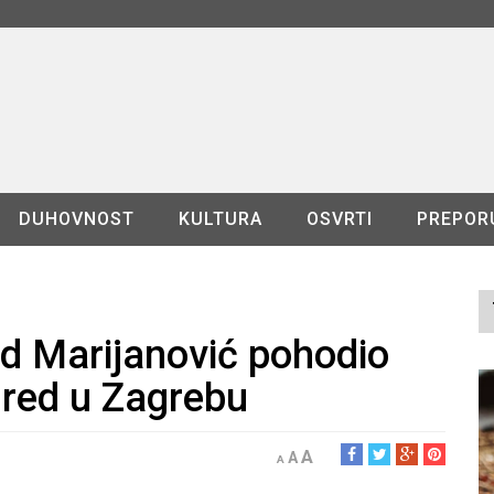
DUHOVNOST
KULTURA
OSVRTI
PREPOR
d Marijanović pohodio
ured u Zagrebu
A
A
A