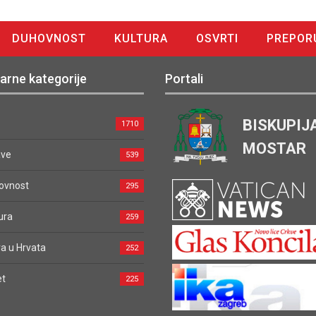
DUHOVNOST
KULTURA
OSVRTI
PREPOR
arne kategorije
Portali
BISKUPIJ
1710
MOSTAR
ave
539
ovnost
295
ura
259
a u Hrvata
252
et
225