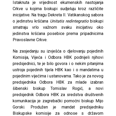
Istaknuta je vrijednost ekumenskih nastojanja
Crkve u kojima biskupi sudjeluju kroz različite
inicijative. Na tragu Dekreta II. Vatikanskog sabora
o jedinstvu kršćana
Unitatis redintegratio
biskupi
smatraju vrlo važnom svaku inicijativu oko
jedinstva kršćana posebice prema pripadnicima
Pravoslavne Crkve.
Na zasjedanju su izvješća o djelovanju pojedinih
Komisija, Vijeća i Odbora HBK podnijeli njihovi
predsjednici, te je bilo govora i o nekim pitanjima
ustroja pojedinih tijela HBK kao i o mandatima u
pojedinim vijećima i ustanovama. Tako je za novog
predsjednika Odbora HBK za mlade izabran
šibenski biskup Tomislav Rogić, a novi
predsjednik Odbora HBK za sredstva društvenih
komunikacija je zagrebački pomoćni biskup Mijo
Gorski. Produžen je mandat predsjedniku
Biskupske komisije za odnose s državom