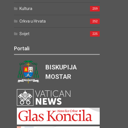
Kultura
259
Crkva u Hrvata
252
Svijet
225
Portali
BISKUPIJA
MOSTAR