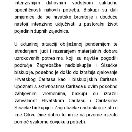
intenzivnijim duhovnim vodstvom sukladno
specifičnosti njihovih potreba. Biskupi su dali
smjernice da se hrvatske branitelje i ubuduće
nastoji intenzivno uključivati u pastoralni život
pojedinih župnih zajednica.
U aktualnoj situaciji obilježenoj pandemijom te
stradanjem ljudi i razaranjem materijalnih dobara
uzrokovanih potresima, koji su najviše pogodili
područje Zagrebačke nadbiskupije i Sisačke
biskupije, posebno je došlo do izražaja djelovanje
Hrvatskog Caritasa kao i biskupijskih Caritasa.
Upoznati s aktivnostima Caritasa u ovim posebno
zahtjevnim vremenima, biskupi su izrazili
zahvalnost Hrvatskom Caritasu i Caritasima
Sisačke biskupije i Zagrebačke nadbiskupije što u
ime Crkve čine dobro te im je na prvome mjestu
pomoć svakome čovjeku u potrebi.