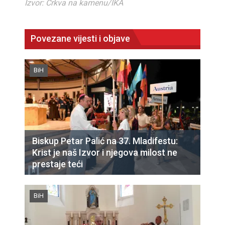
Izvor: Crkva na kamenu/IKA
Povezane vijesti i objave
BiH
Biskup Petar Palić na 37. Mladifestu:
Krist je naš Izvor i njegova milost ne
prestaje teći
BiH