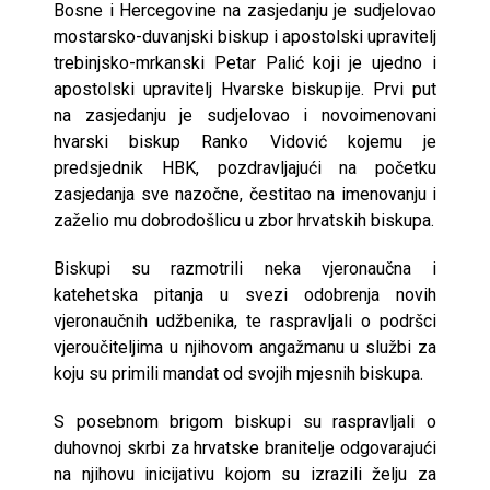
Bosne i Hercegovine na zasjedanju je sudjelovao
mostarsko-duvanjski biskup i apostolski upravitelj
trebinjsko-mrkanski Petar Palić koji je ujedno i
apostolski upravitelj Hvarske biskupije. Prvi put
na zasjedanju je sudjelovao i novoimenovani
hvarski biskup Ranko Vidović kojemu je
predsjednik HBK, pozdravljajući na početku
zasjedanja sve nazočne, čestitao na imenovanju i
zaželio mu dobrodošlicu u zbor hrvatskih biskupa.
Biskupi su razmotrili neka vjeronaučna i
katehetska pitanja u svezi odobrenja novih
vjeronaučnih udžbenika, te raspravljali o podršci
vjeroučiteljima u njihovom angažmanu u službi za
koju su primili mandat od svojih mjesnih biskupa.
S posebnom brigom biskupi su raspravljali o
duhovnoj skrbi za hrvatske branitelje odgovarajući
na njihovu inicijativu kojom su izrazili želju za