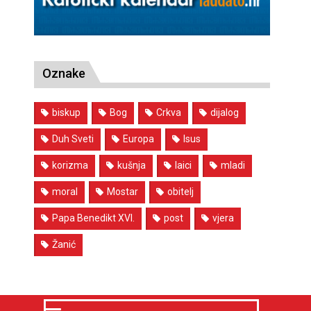
Oznake
biskup
Bog
Crkva
dijalog
Duh Sveti
Europa
Isus
korizma
kušnja
laici
mladi
moral
Mostar
obitelj
Papa Benedikt XVI.
post
vjera
Žanić