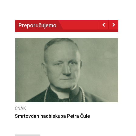
Preporučujemo
CNAK
Deseta obljetnica poništenja komunističke
presude bl. Alojziju Stepincu