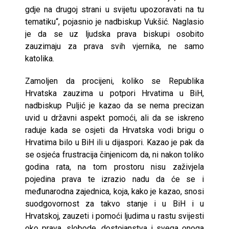
gdje na drugoj strani u svijetu upozoravati na tu
tematiku“, pojasnio je nadbiskup Vukšić. Naglasio
je da se uz ljudska prava biskupi osobito
zauzimaju za prava svih vjernika, ne samo
katolika.
Zamoljen da procijeni, koliko se Republika
Hrvatska zauzima u potpori Hrvatima u BiH,
nadbiskup Puljić je kazao da se nema precizan
uvid u državni aspekt pomoći, ali da se iskreno
raduje kada se osjeti da Hrvatska vodi brigu o
Hrvatima bilo u BiH ili u dijaspori. Kazao je pak da
se osjeća frustracija činjenicom da, ni nakon toliko
godina rata, na tom prostoru nisu zaživjela
pojedina prava te izrazio nadu da će se i
međunarodna zajednica, koja, kako je kazao, snosi
suodgovornost za takvo stanje i u BiH i u
Hrvatskoj, zauzeti i pomoći ljudima u rastu svijesti
oko prava, slobode, dostojanstva i svega onoga