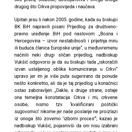
drugog što Crkva propovijeda i naučava.
Upitan jesu li nakon 2005. godine, kada su biskupi
BK BiH napravili pisani Prijedlog za društveno-
pravno uređenje BiH pod naslovom: „Bosna i
Hercegovina – izvor nestabilnosti i prijetnja miru
ili buduća članica Europske unije“, u međuvremenu
načinili neki drugi sličan prijedlog, nadbiskup
Vukšić odgovorio je da su biskupi tada „iskoračili
izvan ustaljenog oblika komuniciranja u Crkvi“
upravo jer im je više puta sugerirano da ponude
nešto konkretno, ali da je taj prijedlog u konačnici
ostao zaboravljen. „Dakle, s druge strane, ostaje
ona temeljna konstatacija: Crkva i mi, crkvene
osobe, nismo tzv. ‘kvalificirani politički
sugovornici’ nikome jer naše poslanje ne proizlazi
iz onoga što zovemo ‘izborni proces’“, kazao je
nadbiskup Vukšić, pojasnivši da oni nisu izabrani