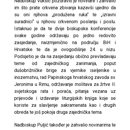
Nadbiskup Vukšić pozdravio je novinare i zahvalio
im što prate crkvena zbivanja kazavši ujedno da
su oni njihova „produžena ruka“ te „izravni
suradnici“ u njihovu crkvenom poslanju i poslu.
Istaknuo je da te dvije biskupske konferencije
svake godine održavaju po jedno redovito
zasjedanje, naizmjenično na području BiH i
Hrvatske te da je ovogodišnje 24. u nizu.
Podsjetio je da na zasjedanju obično prevladavaju
teme od zajedničkog zanimanja, poput
dušobrižničke brige za vjernike iseljenike u
inozemstvu, rad Papinskoga hrvatskog zavoda sv.
Jeronima u Rimu, održavanje molitava za žrtve II.
svjetskoga rata i poraća, pitanja vezana uz
prijevode i izdavanje liturgijskih knjiga koje se
koriste za slavljenje sakramenata kao i drugih
obreda te još pokoja druga zajednička tema.
Nadbiskup Puljić također je zahvalio novinarima te