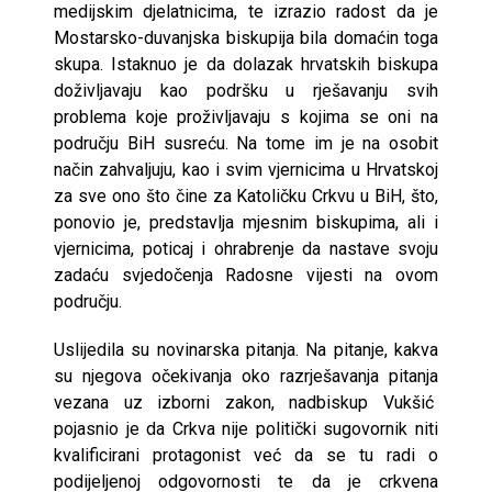
medijskim djelatnicima, te izrazio radost da je
Mostarsko-duvanjska biskupija bila domaćin toga
skupa. Istaknuo je da dolazak hrvatskih biskupa
doživljavaju kao podršku u rješavanju svih
problema koje proživljavaju s kojima se oni na
području BiH susreću. Na tome im je na osobit
način zahvaljuju, kao i svim vjernicima u Hrvatskoj
za sve ono što čine za Katoličku Crkvu u BiH, što,
ponovio je, predstavlja mjesnim biskupima, ali i
vjernicima, poticaj i ohrabrenje da nastave svoju
zadaću svjedočenja Radosne vijesti na ovom
području.
Uslijedila su novinarska pitanja. Na pitanje, kakva
su njegova očekivanja oko razrješavanja pitanja
vezana uz izborni zakon, nadbiskup Vukšić
pojasnio je da Crkva nije politički sugovornik niti
kvalificirani protagonist već da se tu radi o
podijeljenoj odgovornosti te da je crkvena