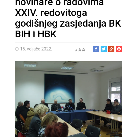
novinare o radovima
XXIV. redovitoga
godišnjeg zasjedanja BK
BiH i HBK
15. veljače 2022.
A
A
A