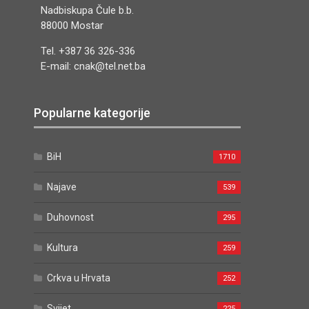
Nadbiskupa Čule b.b.
88000 Mostar
Tel. +387 36 326-336
E-mail: cnak@tel.net.ba
Popularne kategorije
BiH
1710
Najave
539
Duhovnost
295
Kultura
259
Crkva u Hrvata
252
Svijet
225