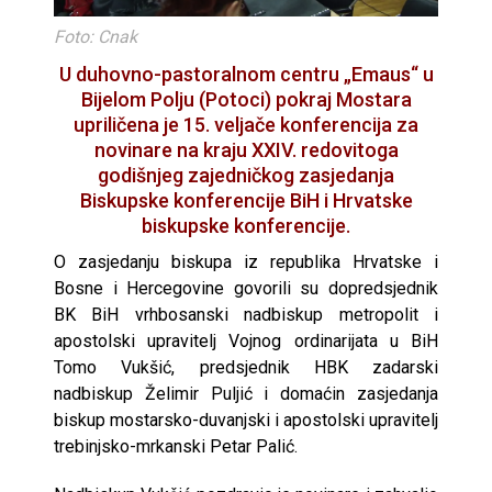
Foto: Cnak
U duhovno-pastoralnom centru „Emaus“ u
Bijelom Polju (Potoci) pokraj Mostara
upriličena je 15. veljače konferencija za
novinare na kraju XXIV. redovitoga
godišnjeg zajedničkog zasjedanja
Biskupske konferencije BiH i Hrvatske
biskupske konferencije.
O zasjedanju biskupa iz republika Hrvatske i
Bosne i Hercegovine govorili su dopredsjednik
BK BiH vrhbosanski nadbiskup metropolit i
apostolski upravitelj Vojnog ordinarijata u BiH
Tomo Vukšić, predsjednik HBK zadarski
nadbiskup Želimir Puljić i domaćin zasjedanja
biskup mostarsko-duvanjski i apostolski upravitelj
trebinjsko-mrkanski Petar Palić.