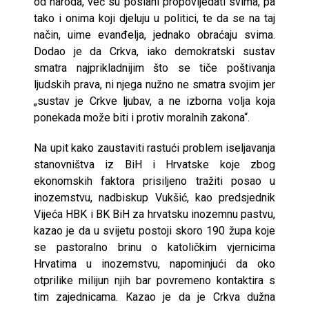
od naroda, već su poslani propovijedati svima, pa
tako i onima koji djeluju u politici, te da se na taj
način, uime evanđelja, jednako obraćaju svima.
Dodao je da Crkva, iako demokratski sustav
smatra najprikladnijim što se tiče poštivanja
ljudskih prava, ni njega nužno ne smatra svojim jer
„sustav je Crkve ljubav, a ne izborna volja koja
ponekada može biti i protiv moralnih zakona“.
Na upit kako zaustaviti rastući problem iseljavanja
stanovništva iz BiH i Hrvatske koje zbog
ekonomskih faktora prisiljeno tražiti posao u
inozemstvu, nadbiskup Vukšić, kao predsjednik
Vijeća HBK i BK BiH za hrvatsku inozemnu pastvu,
kazao je da u svijetu postoji skoro 190 župa koje
se pastoralno brinu o katoličkim vjernicima
Hrvatima u inozemstvu, napominjući da oko
otprilike milijun njih bar povremeno kontaktira s
tim zajednicama. Kazao je da je Crkva dužna