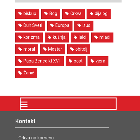
biskup
Bog
Crkva
dijalog
Duh Sveti
Europa
Isus
korizma
kušnja
laici
mladi
moral
Mostar
obitelj
Papa Benedikt XVI.
post
vjera
Žanić
Kontakt
Crkva na kamenu