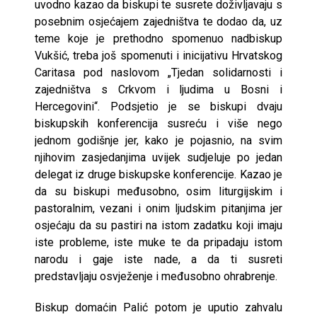
uvodno kazao da biskupi te susrete doživljavaju s
posebnim osjećajem zajedništva te dodao da, uz
teme koje je prethodno spomenuo nadbiskup
Vukšić, treba još spomenuti i inicijativu Hrvatskog
Caritasa pod naslovom „Tjedan solidarnosti i
zajedništva s Crkvom i ljudima u Bosni i
Hercegovini“. Podsjetio je se biskupi dvaju
biskupskih konferencija susreću i više nego
jednom godišnje jer, kako je pojasnio, na svim
njihovim zasjedanjima uvijek sudjeluje po jedan
delegat iz druge biskupske konferencije. Kazao je
da su biskupi međusobno, osim liturgijskim i
pastoralnim, vezani i onim ljudskim pitanjima jer
osjećaju da su pastiri na istom zadatku koji imaju
iste probleme, iste muke te da pripadaju istom
narodu i gaje iste nade, a da ti susreti
predstavljaju osvježenje i međusobno ohrabrenje.
Biskup domaćin Palić potom je uputio zahvalu