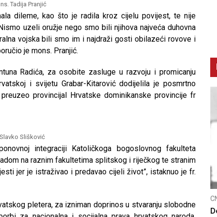
s. Tadija Pranjić
la dileme, kao što je radila kroz cijelu povijest, te nije
 Nismo uzeli oružje nego smo bili njihova najveća duhovna
alna vojska bili smo im i najdraži gosti obilazeći rovove i
 poručio je mons. Pranjić.
tuna Radića, za osobite zasluge u razvoju i promicanju
vatskoj i svijetu Grabar-Kitarović dodijelila je posmrtno
e preuzeo provincijal Hrvatske dominikanske provincije fr
 Slavko Slišković
novnoj integraciji Katoličkoga bogoslovnog fakulteta
radom na raznim fakultetima splitskog i riječkog te stranim
sti jer je istraživao i predavao cijeli život”, istaknuo je fr.
CNAK
C
atskog pletera, za izniman doprinos u stvaranju slobodne
Smrtovdan nadbiskupa Petra Čule
D
orbi za nacionalna i socijalna prava hrvatskog naroda,