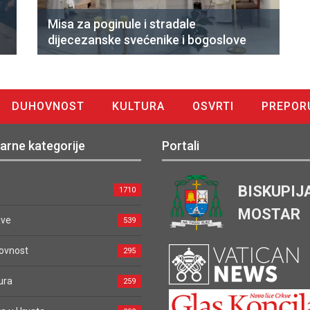
Misa za poginule i stradale
dijecezanske svećenike i bogoslove
DUHOVNOST
KULTURA
OSVRTI
PREPOR
arne kategorije
Portali
BISKUPIJ
1710
MOSTAR
ave
539
ovnost
295
ura
259