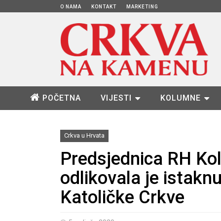
O NAMA
KONTAKT
MARKETING
POČETNA
VIJESTI
KOLUMNE
Crkva u Hrvata
Predsjednica RH Kol
odlikovala je istakn
Katoličke Crkve