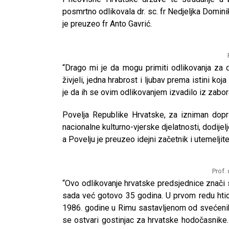
posmrtno odlikovala dr. sc. fr Nedjeljka Dominik
je preuzeo fr Anto Gavrić.
“Drago mi je da mogu primiti odlikovanja za d
živjeli, jedna hrabrost i ljubav prema istini koj
je da ih se ovim odlikovanjem izvadilo iz zaborav
Povelja Republike Hrvatske, za izniman dopri
nacionalne kulturno-vjerske djelatnosti, dodije
a Povelju je preuzeo idejni začetnik i utemeljite
Prof.
“Ovo odlikovanje hrvatske predsjednice znač
sada već gotovo 35 godina. U prvom redu htio 
1986. godine u Rimu sastavljenom od svećenika
se ostvari gostinjac za hrvatske hodočasnike. 