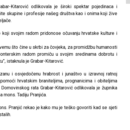
bar-Kitarović odlikovala je široki spektar pojedinaca i
ite skupine i profesije našeg društva kao i onima koji žive
ljače.
 koji svojim radom pridonose očuvanju hrvatske kulture i
svemu što čine u skrbi za čovjeka, za promidžbu humanosti
volonterskim radom promiču u svojim sredinama dobrotu i
”, istaknula je Grabar-Kitarović.
nu i osvjedočenu hrabrost i junaštvo u izravnoj ratnoj
pomoći hrvatskim braniteljima, prognanicima i obiteljima
on Domovinskog rata Grabar-Kitarović odlikovala je župnika
a mons. Tadiju Pranjića.
ns. Pranjić rekao je kako mu je teško govoriti kad se sjeti
talih.