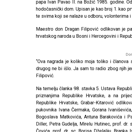
papa Ivan Pavao II. na Božić 1985. godine. Od
hodočasnički dom. Upisan je kao broj 1. kao pr
te svima koji se nalaze u odboru, volonterima i
Maestro don Dragan Filipović odlikovan je p
hrvatskog naroda u Bosni i Hercegovini i Republ
Don
“Ova nagrada je koliko moja toliko i članova
drugog ne bi išlo. Ja sam to radio zbog njih jer
Filipović.
Na temelju članka 98. stavka 5. Ustava Republi
priznanjima Republike Hrvatske, a na prije
Republike Hrvatske, Grabar-Kitarović odlikov
pukovnika Ivana Čermaka, Gorana Ivaniševića, 
Bogoslava Matkovića, Antuna Barakovića i Palm
Diller, Petra Gudelja, Mirelu Hutinec, prof. dr. 
Čovića, prof. dr. sc. Borisa Dželaliju, Branka