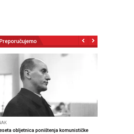
Preporučujemo
NAK
eseta obljetnica poništenja komunističke