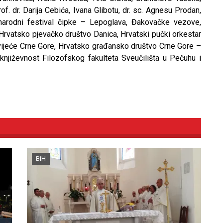
of. dr. Darija Cebića, Ivana Glibotu, dr. sc. Agnesu Prodan,
narodni festival čipke – Lepoglava, Đakovačke vezove,
, Hrvatsko pjevačko društvo Danica, Hrvatski pučki orkestar
vijeće Crne Gore, Hrvatsko građansko društvo Crne Gore –
 književnost Filozofskog fakulteta Sveučilišta u Pečuhu i
BiH