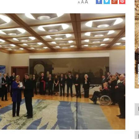
A
A
A