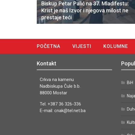
Biskup Petar Palić na 37. Mladifestu:
Krist je naš Izvor i njegova milost ne
prestaje teći
POČETNA
VIJESTI
KOLUMNE
DIGITALNO IZDANJE
Kontakt
Popul
Crkva na kamenu
BiH
Nadbiskupa Čule b.b.
88000 Mostar
Naj
Tel. +387 36 326-336
Duh
E-mail: cnak@tel.net.ba
Kult