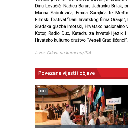
Dinu Levačić, Nadicu Barun, Jadranku Brljak, pr
Marina Sabolovića, Emina Sarajlića te Među
Filmski festival “Dani hrvatskog filma Orašje”
Gradska glazba Imotski, Hrvatsko nacionalno 
Kotor, Radio Dux, Katedru za hrvatski jezik i
Hrvatsko kulturno društvo “Veseli Gradišćanci”.
Izvor: Crkva na kamenu/IKA
Povezane vijesti i objave
BiH