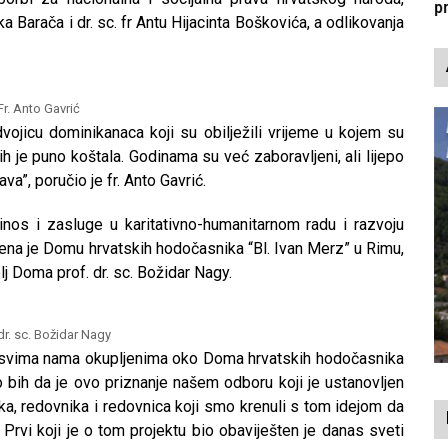
p
a Barača i dr. sc. fr Antu Hijacinta Boškovića, a odlikovanja
Fr. Anto Gavrić
vojicu dominikanaca koji su obilježili vrijeme u kojem su
a ih je puno koštala. Godinama su već zaboravljeni, ali lijepo
a”, poručio je fr. Anto Gavrić.
nos i zasluge u karitativno-humanitarnom radu i razvoju
ljena je Domu hrvatskih hodočasnika “Bl. Ivan Merz” u Rimu,
lj Doma prof. dr. sc. Božidar Nagy.
 dr. sc. Božidar Nagy
i svima nama okupljenima oko Doma hrvatskih hodočasnika
bih da je ovo priznanje našem odboru koji je ustanovljen
, redovnika i redovnica koji smo krenuli s tom idejom da
Prvi koji je o tom projektu bio obaviješten je danas sveti