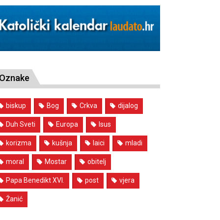
Oznake
biskup
Bog
Crkva
dijalog
Duh Sveti
Europa
Isus
korizma
kušnja
laici
mladi
moral
Mostar
obitelj
Papa Benedikt XVI.
post
vjera
Žanić