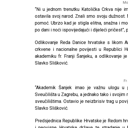
Mon
“Ni u jednom trenutku Katolička Crkva nije ima
ostavila svoj narod. Znali smo svoju dužnost.
pomoć. Ubrzo kad je stigla elitna, snažna i mor
po dani i noći ispovijedajući i dijeleći pričest”,
Odlikovanje Reda Danice hrvatske s likom An
crkvene i nacionalne povijesti u Republici Hr
akademiku fr. Franji Šanjeku, a odlikovanje j
Slavko Slišković.
Fr
“Akademik Šanjek imao je važnu ulogu u po
Sveučilišta u Zagrebu, a jednako tako i svojim 
sveučilištima. Ostavio je neizbrisiv trag u povije
Slavko Slišković.
CNAK
Predsjednica Republike Hrvatske je Redom hrv
Kad se nasilje pretvara u optužnicu
i neovisne Hrvatske države te stradanje u b