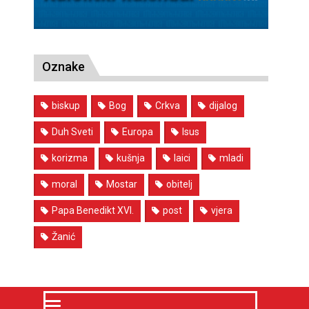
Oznake
biskup
Bog
Crkva
dijalog
Duh Sveti
Europa
Isus
korizma
kušnja
laici
mladi
moral
Mostar
obitelj
Papa Benedikt XVI.
post
vjera
Žanić