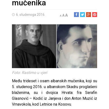
mučenika
6. studenoga 2016.
A
A
A
Foto: Rastimo u vjeri
Među trideset i osam albanskih mučenika, koji su
5. studenog 2016. u albanskom Skadru proglašeni
blaženima, su i dvojica Hrvata: fra Serafin
Glasnović – Kodić iz Janjeva i don Anton Muzić iz
Vrnavokola, kod Letnice na Kosovu.