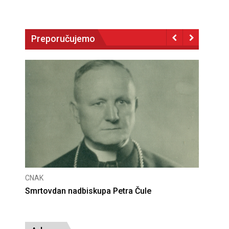
Preporučujemo
CNAK
Deseta obljetnica poništenja komunističke
presude bl. Alojziju Stepincu