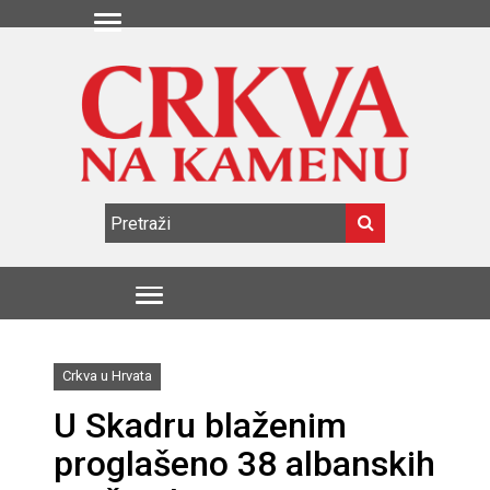
Crkva u Hrvata
U Skadru blaženim
proglašeno 38 albanskih