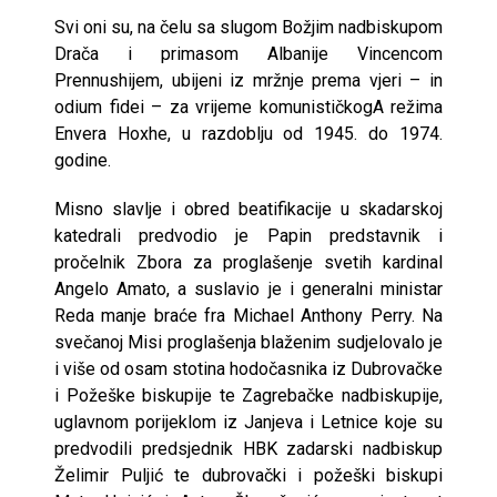
Svi oni su, na čelu sa slugom Božjim nadbiskupom
Drača i primasom Albanije Vincencom
Prennushijem, ubijeni iz mržnje prema vjeri – in
odium fidei – za vrijeme komunističkogA režima
Envera Hoxhe, u razdoblju od 1945. do 1974.
godine.
Misno slavlje i obred beatifikacije u skadarskoj
katedrali predvodio je Papin predstavnik i
pročelnik Zbora za proglašenje svetih kardinal
Angelo Amato, a suslavio je i generalni ministar
Reda manje braće fra Michael Anthony Perry. Na
svečanoj Misi proglašenja blaženim sudjelovalo je
i više od osam stotina hodočasnika iz Dubrovačke
i Požeške biskupije te Zagrebačke nadbiskupije,
uglavnom porijeklom iz Janjeva i Letnice koje su
predvodili predsjednik HBK zadarski nadbiskup
Želimir Puljić te dubrovački i požeški biskupi