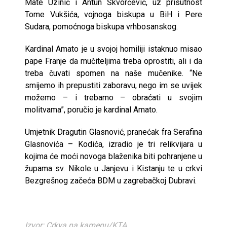
Mate Uzinić i Antun Škvorčević, uz prisutnost
Tome Vukšića, vojnoga biskupa u BiH i Pere
Sudara, pomoćnoga biskupa vrhbosanskog.
Kardinal Amato je u svojoj homiliji istaknuo misao
pape Franje da mučiteljima treba oprostiti, ali i da
treba čuvati spomen na naše mučenike. “Ne
smijemo ih prepustiti zaboravu, nego im se uvijek
možemo – i trebamo – obraćati u svojim
molitvama”, poručio je kardinal Amato.
Umjetnik Dragutin Glasnović, pranećak fra Serafina
Glasnovića – Kodića, izradio je tri relikvijara u
kojima će moći novoga blaženika biti pohranjene u
župama sv. Nikole u Janjevu i Kistanju te u crkvi
Bezgrešnog začeća BDM u zagrebačkoj Dubravi.
Izvor: Crkva na kamenu/KTA