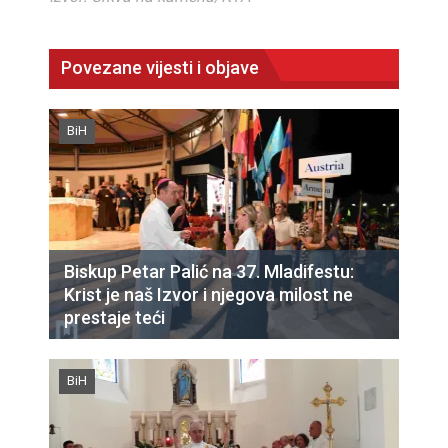
Povezane vijesti i objave
BiH
Biskup Petar Palić na 37. Mladifestu:
Krist je naš Izvor i njegova milost ne
prestaje teći
BiH