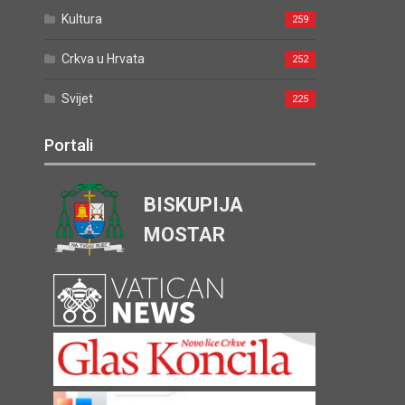
Kultura
259
Crkva u Hrvata
252
Svijet
225
Portali
BISKUPIJA
MOSTAR