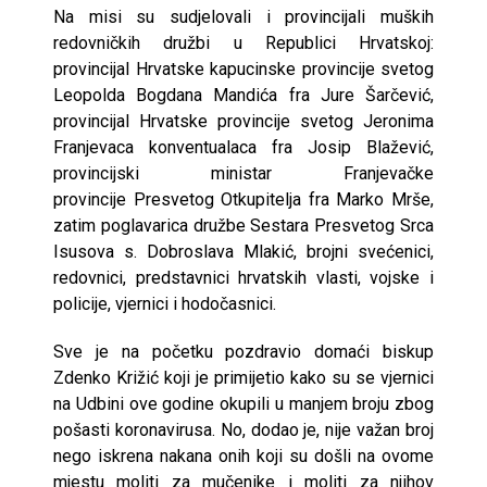
Na misi su sudjelovali i provincijali muških
redovničkih družbi u Republici Hrvatskoj:
provincijal Hrvatske kapucinske provincije svetog
Leopolda Bogdana Mandića fra Jure Šarčević,
provincijal Hrvatske provincije svetog Jeronima
Franjevaca konventualaca fra Josip Blažević,
provincijski ministar Franjevačke
provincije Presvetog Otkupitelja fra Marko Mrše,
zatim poglavarica družbe Sestara Presvetog Srca
Isusova s. Dobroslava Mlakić, brojni svećenici,
redovnici, predstavnici hrvatskih vlasti, vojske i
policije, vjernici i hodočasnici.
Sve je na početku pozdravio domaći biskup
Zdenko Križić koji je primijetio kako su se vjernici
na Udbini ove godine okupili u manjem broju zbog
pošasti koronavirusa. No, dodao je, nije važan broj
nego iskrena nakana onih koji su došli na ovome
mjestu moliti za mučenike i moliti za njihov