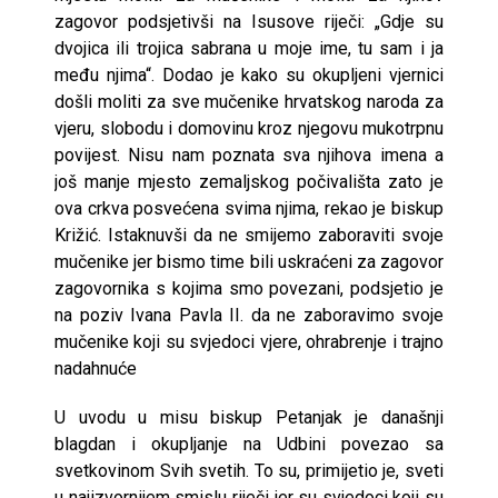
zagovor podsjetivši na Isusove riječi: „Gdje su
dvojica ili trojica sabrana u moje ime, tu sam i ja
među njima“. Dodao je kako su okupljeni vjernici
došli moliti za sve mučenike hrvatskog naroda za
vjeru, slobodu i domovinu kroz njegovu mukotrpnu
povijest. Nisu nam poznata sva njihova imena a
još manje mjesto zemaljskog počivališta zato je
ova crkva posvećena svima njima, rekao je biskup
Križić. Istaknuvši da ne smijemo zaboraviti svoje
mučenike jer bismo time bili uskraćeni za zagovor
zagovornika s kojima smo povezani, podsjetio je
na poziv Ivana Pavla II. da ne zaboravimo svoje
mučenike koji su svjedoci vjere, ohrabrenje i trajno
nadahnuće
U uvodu u misu biskup Petanjak je današnji
blagdan i okupljanje na Udbini povezao sa
svetkovinom Svih svetih. To su, primijetio je, sveti
u najizvornijem smislu riječi jer su svjedoci koji su