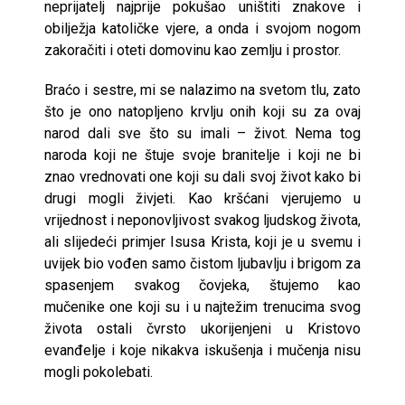
neprijatelj najprije pokušao uništiti znakove i
obilježja katoličke vjere, a onda i svojom nogom
zakoračiti i oteti domovinu kao zemlju i prostor.
Braćo i sestre, mi se nalazimo na svetom tlu, zato
što je ono natopljeno krvlju onih koji su za ovaj
narod dali sve što su imali – život. Nema tog
naroda koji ne štuje svoje branitelje i koji ne bi
znao vrednovati one koji su dali svoj život kako bi
drugi mogli živjeti. Kao kršćani vjerujemo u
vrijednost i neponovljivost svakog ljudskog života,
ali slijedeći primjer Isusa Krista, koji je u svemu i
uvijek bio vođen samo čistom ljubavlju i brigom za
spasenjem svakog čovjeka, štujemo kao
mučenike one koji su i u najtežim trenucima svog
života ostali čvrsto ukorijenjeni u Kristovo
evanđelje i koje nikakva iskušenja i mučenja nisu
mogli pokolebati.