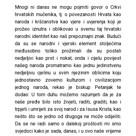
Mnogi ni danas ne mogu pojmiti govor o Crkvi
hrvatskih mučenika, tj. o povezanosti Hrvata kao
naroda i kršćanstva kao vjere i uvjerenja koji je
prožeo iznutra i oblikovao u svemu taj hrvatski
narodni identitet kao naš prepoznajni znak. Budući
da su se narodni i vjerski element stoljećima
međusobno toliko prožimali da su postali
nedjeljivi kao prst i nokat, onda i cijelu povijest
našeg naroda promatramo kao jednu jedinstvenu
nedjeljivu cjelinu u svim njezinim oblicima koju
jednostavno zovemo kulturom i civilizacijom
jednog naroda, rekao je biskup Petanjak te
dodao: U tom duhu možemo razumjeti da je za
naše pređe bilo isto živjeti, raditi, graditi, kao i
trpjeti i umrijeti za svoj narod i za Isusa Krista, kao
nešto što se jedno od drugoga ne može odijeliti.
Da se ne radi samo o dalekoj prošlosti mi smo
svjedoci kako je sada, danas, i u ovo naše vrijeme