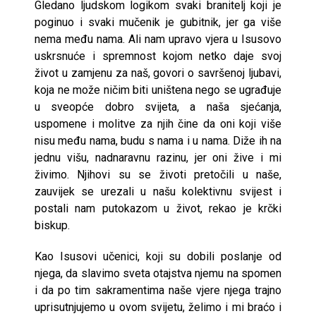
Gledano ljudskom logikom svaki branitelj koji je
poginuo i svaki mučenik je gubitnik, jer ga više
nema među nama. Ali nam upravo vjera u Isusovo
uskrsnuće i spremnost kojom netko daje svoj
život u zamjenu za naš, govori o savršenoj ljubavi,
koja ne može ničim biti uništena nego se ugrađuje
u sveopće dobro svijeta, a naša sjećanja,
uspomene i molitve za njih čine da oni koji više
nisu među nama, budu s nama i u nama. Diže ih na
jednu višu, nadnaravnu razinu, jer oni žive i mi
živimo. Njihovi su se životi pretočili u naše,
zauvijek se urezali u našu kolektivnu svijest i
postali nam putokazom u život, rekao je krčki
biskup.
Kao Isusovi učenici, koji su dobili poslanje od
njega, da slavimo sveta otajstva njemu na spomen
i da po tim sakramentima naše vjere njega trajno
uprisutnjujemo u ovom svijetu, želimo i mi braćo i