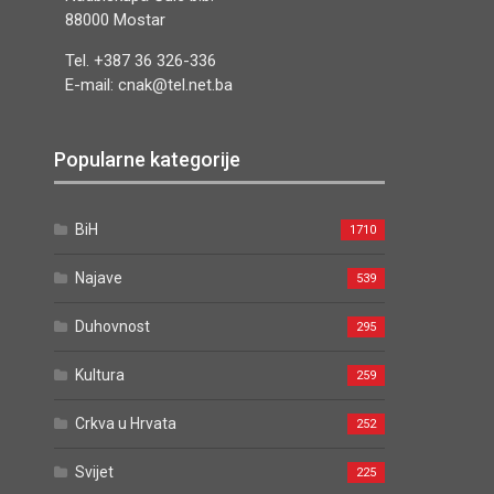
88000 Mostar
Tel. +387 36 326-336
E-mail: cnak@tel.net.ba
Popularne kategorije
BiH
1710
Najave
539
Duhovnost
295
Kultura
259
Crkva u Hrvata
252
Svijet
225