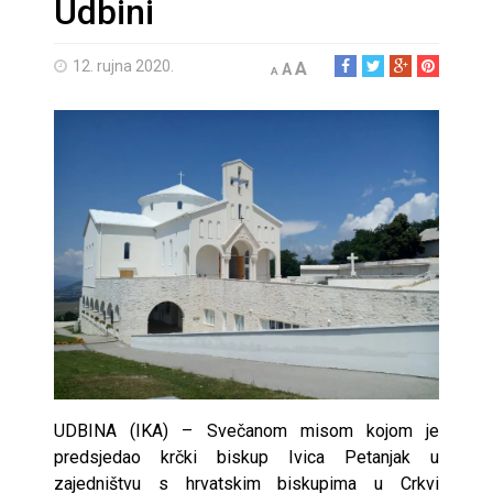
Udbini
12. rujna 2020.
A
A
A
UDBINA (IKA) – Svečanom misom kojom je
predsjedao krčki biskup Ivica Petanjak u
zajedništvu s hrvatskim biskupima u Crkvi