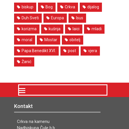
biskup
Bog
Crkva
dijalog
Duh Sveti
Europa
Isus
korizma
kušnja
laici
mladi
moral
Mostar
obitelj
Papa Benedikt XVI.
post
vjera
Žanić
Kontakt
Crkva na kamenu
Nadbiskupa Čule b.b.