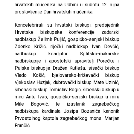
hrvatskih mučenika na Udbini u subotu 12. rujna
proslavljen je Dan hrvatskih mučenika.
Koncelebrirali su hrvatski biskupi: predsjednik
Hrvatske biskupske konferencije zadarski
nadbiskup Želimir Puljić, gospićko-senjski biskup
Zdenko Križić, riječki nadbiskup Ivan Devčić,
nadbiskup koadjutor Splitsko-makarske
nadbiskupije i apostolski upravitelj Porečke i
Pulske biskupije Dražen Kutleša, sisački biskup
Vlado Košić, bjelovarsko-križevački biskup
Vjekoslav Huzjak, dubrovački biskup Mate Uzinić,
šibenski biskup Tomislav Rogić, šibenski biskup u
miru Ante Ivas, gospićko-senjski biskup u miru
Mile Bogović, te izaslanik zagrebačkog
nadbiskupa kardinala Josipa Bozanića kanonik
Prvostolnog kaptola zagrebačkog mons. Marijan
Frančić.