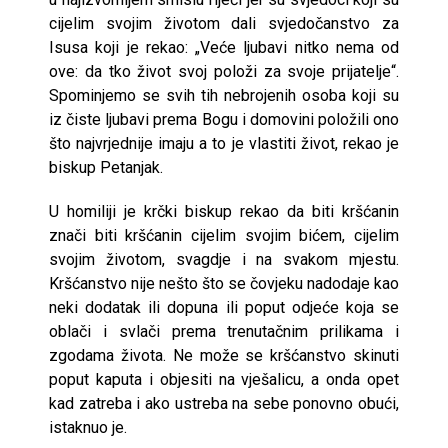
cijelim svojim životom dali svjedočanstvo za
Isusa koji je rekao: „Veće ljubavi nitko nema od
ove: da tko život svoj položi za svoje prijatelje“.
Spominjemo se svih tih nebrojenih osoba koji su
iz čiste ljubavi prema Bogu i domovini položili ono
što najvrjednije imaju a to je vlastiti život, rekao je
biskup Petanjak.
U homiliji je krčki biskup rekao da biti kršćanin
znači biti kršćanin cijelim svojim bićem, cijelim
svojim životom, svagdje i na svakom mjestu.
Kršćanstvo nije nešto što se čovjeku nadodaje kao
neki dodatak ili dopuna ili poput odjeće koja se
oblači i svlači prema trenutačnim prilikama i
zgodama života. Ne može se kršćanstvo skinuti
poput kaputa i objesiti na vješalicu, a onda opet
kad zatreba i ako ustreba na sebe ponovno obući,
istaknuo je.