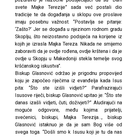
svete Majke Terezije” sada već postali dio
tradicije te da događanja u sklopu ove proslave
imaju posebnu važnost. “Postavlja se pitanje:
‘Zašto?’ Jer se događa u njezinom rodnom gradu
Skoplju, što neizostavno podsjeća na korijene iz
kojih je izrasla Majka Tereza. Nikada ne smijemo
zaboraviti da je ovdje rođena, ovdje krštena i da je
ovdje u Skopju u Makedoniji stekla temelje svog
kršćanskog iskustva”.
Biskup Glasnović održao je prigodnu propovijed
koju je započeo riječima iz evanđelja kada Isus
pita: “Što ste izišli vidjeti?” Parafrazirajući
Isusove riječi, biskup Glasnović upitao je: “Što ste
danas izašli vidjeti, čuti, doživjeti?” Aludirajući na
moguće odgovore, među kojima: prijatelji,
svećenici, biskupi, Majka Terezija…, biskup
Glasnović istaknuo je da je sam Bog više od
svega toga. “Došli smo k Isusu koji je tu da nas