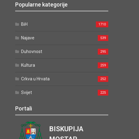
Popularne kategorije
BiH
1710
Najave
539
Duhovnost
295
Kultura
259
Crkva u Hrvata
252
Svijet
225
Portali
BISKUPIJA