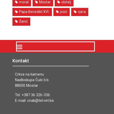
moral
Mostar
obitelj
Papa Benedikt XVI.
post
vjera
Žanić
Kontakt
Crkva na kamenu
Nadbiskupa Čule b.b.
88000 Mostar
Tel. +387 36 326-336
E-mail: cnak@tel.net.ba