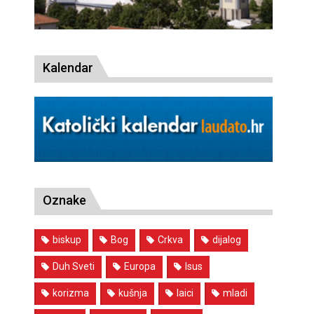
Kalendar
Oznake
biskup
Bog
Crkva
dijalog
Duh Sveti
Europa
Isus
korizma
kušnja
laici
mladi