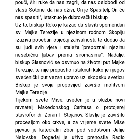
pouči, širi ruke da nas zagrli, da nas oslobodi od
vlasti Sotone, da nas oživi, On je Spasitelj, On će
nas spasiti”, istaknuo je dubrovački biskup.
Uz to, biskup Roko je kazao da slaviti spomendan
sv. Majke Terezije u njezinom rodnom Skoplju
izaziva poseban osjećaj zahvalnosti, te dodao da
su ljudi svih vjera i staleža “prepoznali njezinu
nesebičnu ljubav prema siromasima”. Nadalje,
biskup Glasnović se osvrnuo na životni put Majke
Terezije, te nije propustio istaknuti kako je njegov
svećenički put vezan upravo uz skopsku sveticu.
Biskup je svoju propovijed završio molitvom
Majke Terezije.
Tijekom svete Mise, uveden je u službu novi
ravnatelj Makedonskog Caritasa o. protojerej
stavrofor dr. Zoran I. Stojanov. Slavlje je završilo
procesijom oko crkve, a za vrijeme svete Mise
pjevao je katedralni zbor pod vodstvom Julije
Nelovske. Događaj je uživo prenosila Radio