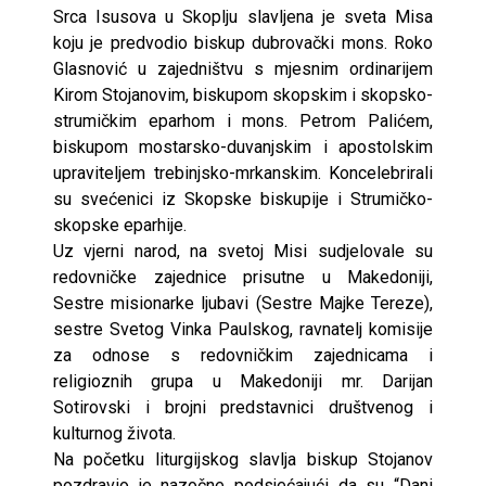
Srca Isusova u Skoplju slavljena je sveta Misa
koju je predvodio biskup dubrovački mons. Roko
Glasnović u zajedništvu s mjesnim ordinarijem
Kirom Stojanovim, biskupom skopskim i skopsko-
strumičkim eparhom i mons. Petrom Palićem,
biskupom mostarsko-duvanjskim i apostolskim
upraviteljem trebinjsko-mrkanskim. Koncelebrirali
su svećenici iz Skopske biskupije i Strumičko-
skopske eparhije.
Uz vjerni narod, na svetoj Misi sudjelovale su
redovničke zajednice prisutne u Makedoniji,
Sestre misionarke ljubavi (Sestre Majke Tereze),
sestre Svetog Vinka Paulskog, ravnatelj komisije
za odnose s redovničkim zajednicama i
religioznih grupa u Makedoniji mr. Darijan
Sotirovski i brojni predstavnici društvenog i
kulturnog života.
Na početku liturgijskog slavlja biskup Stojanov
pozdravio je nazočne podsjećajući da su “Dani