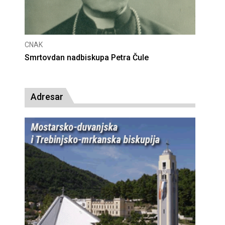
CNAK
Deseta obljetnica poništenja komunističke
presude bl. Alojziju Stepincu
Adresar