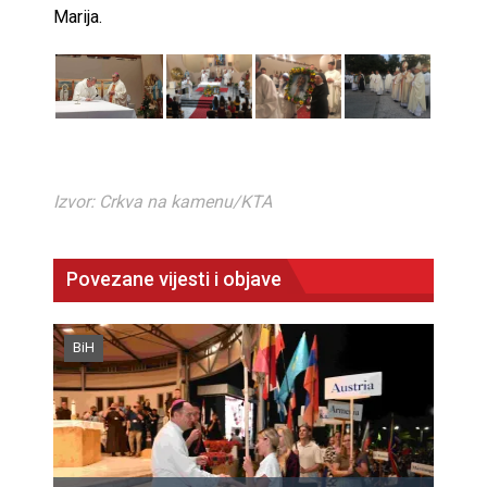
Marija.
Izvor: Crkva na kamenu/KTA
Povezane vijesti i objave
BiH