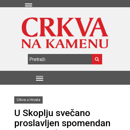
Crkva u Hrvata
U Skoplju svečano
proslavljen spomendan