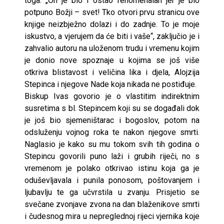
toga. „On je bio i ostao fenomenalan jer je bio
potpuno Božji – svet! Tko otvori prvu stranicu ove
knjige neizbježno dolazi i do zadnje. To je moje
iskustvo, a vjerujem da će biti i vaše“, zaključio je i
zahvalio autoru na uloženom trudu i vremenu kojim
je donio nove spoznaje u kojima se još više
otkriva blistavost i veličina lika i djela, Alojzija
Stepinca i njegove Nade koja nikada ne postiđuje.
Biskup Ivas govorio je o vlastitim indirektnim
susretima s bl. Stepincem koji su se događali dok
je još bio sjemeništarac i bogoslov, potom na
odsluženju vojnog roka te nakon njegove smrti.
Naglasio je kako su mu tokom svih tih godina o
Stepincu govorili puno laži i grubih riječi, no s
vremenom je polako otkrivao istinu koja ga je
oduševljavala i punila ponosom, poštovanjem i
ljubavlju te ga učvrstila u zvanju. Prisjetio se
svečane zvonjave zvona na dan blaženikove smrti
i čudesnog mira u nepreglednoj rijeci vjernika koje