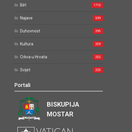
BiH
1710
Najave
539
Duhovnost
295
Kultura
259
Crkva u Hrvata
252
Svijet
225
Portali
BISKUPIJA
MOSTAR