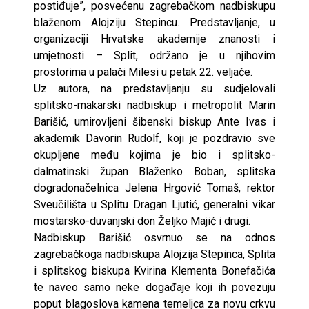
postiđuje”, posvećenu zagrebačkom nadbiskupu
blaženom Alojziju Stepincu. Predstavljanje, u
organizaciji Hrvatske akademije znanosti i
umjetnosti – Split, održano je u njihovim
prostorima u palači Milesi u petak 22. veljače.
Uz autora, na predstavljanju su sudjelovali
splitsko-makarski nadbiskup i metropolit Marin
Barišić, umirovljeni šibenski biskup Ante Ivas i
akademik Davorin Rudolf, koji je pozdravio sve
okupljene među kojima je bio i splitsko-
dalmatinski župan Blaženko Boban, splitska
dogradonačelnica Jelena Hrgović Tomaš, rektor
Sveučilišta u Splitu Dragan Ljutić, generalni vikar
mostarsko-duvanjski don Željko Majić i drugi.
Nadbiskup Barišić osvrnuo se na odnos
zagrebačkoga nadbiskupa Alojzija Stepinca, Splita
i splitskog biskupa Kvirina Klementa Bonefačića
te naveo samo neke događaje koji ih povezuju
poput blagoslova kamena temeljca za novu crkvu