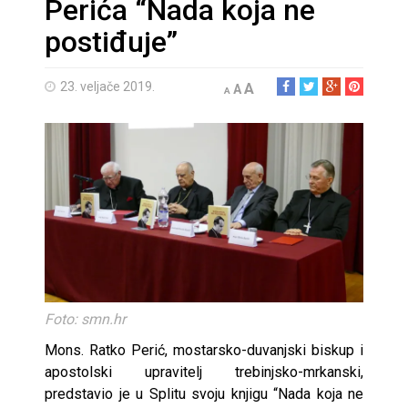
Perića “Nada koja ne
postiđuje”
23. veljače 2019.
A
A
A
Foto: smn.hr
Mons. Ratko Perić, mostarsko-duvanjski biskup i
apostolski upravitelj trebinjsko-mrkanski,
predstavio je u Splitu svoju knjigu “Nada koja ne