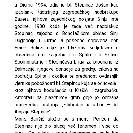
u Dicmu 1934. gdje je bl. Stepinac došao kao
izaslanik tadašnjeg zagrebačkog nadbiskupa
Bauera; njihova zajedničkog posjeta Sinju iste
godine; 1938. kada je tada već nadbiskup
Stepinac zajedno s Bonefačićem obišao Sinj,
Dugopolje i Dicmo; a posebno sprovoda don
Frane Bulića gdje je blaženik sudjelovao u
obredima i u Zagrebu i u Splitu i u Solinu.
Spomenuta je i Stepinčeva briga za prognane iz
Dalmacije, njegove donacije za gradnju crkava na
području Splita i okolice te predanost ovdašnjih
vjernika pobožnosti bl. Stepincu koja se očitovala i
kroz njihovo hodočašće u Krašić i zagrebačku
katedralu na blaženikov grob gdje je održana
praizvedba oratorija „Slobodan u istini – bl.
Alojzije Stepinac“.
Mons. Barišić složio se s mons. Perićem da
Stepinac nije bio slučaj već fenomen i više od