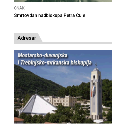
CNAK
Deseta obljetnica poništenja komunističke
presude bl. Alojziju Stepincu
Adresar