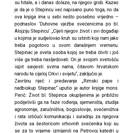
su hitale, a i danas dolaze, na njegov grob. Kazao
je da je o Stepincu već napisano puno toga, no da
ova knjiga ima u sebi nešto posebno vrijedno –
podnaslov ‘Duhovne vježbe svećenicima po bl.
Alojziju Stepincu’. „Cijeli njegov život i svi događaji
u kojima je sudjelovao kruh su istiniti koji nam jako
treba pogotovo u ovom današnjem vremenu.
Stepinac je sveta osoba kojoj se treba diviti i još
više ga treba nasljedovati. On je svojom svetošću
ispit savjesti svima nama, čitavom hrvatskom
narodu te cijeloj Crkvi i svijetu“, zaključio je.
Završnu riječ i predavanje „Rimski pape i
nadbiskup Stepinac“ uputio je autor knjige mons.
Perić. Život bl. Stepinca okupljenima je približio
podijelivši ga na faze rođenja, sjemeništa, studija
agronomije, zaručništva, bogoslovije, svećeništva
i rata ističući komunikaciju i suradnju za njegova
života sa šestoricom vrhovnih svećenika koji su
se za to vrijeme izmijenili na Petrovoj katedri u