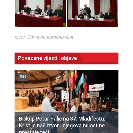
Izvor: Crkva na kamenu/IKA
Povezane vijesti i objave
BiH
Biskup Petar Palić na 37. Mladifestu:
Krist je naš Izvor i njegova milost ne
prestaje teći