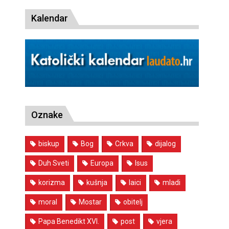
Kalendar
Oznake
biskup
Bog
Crkva
dijalog
Duh Sveti
Europa
Isus
korizma
kušnja
laici
mladi
moral
Mostar
obitelj
Papa Benedikt XVI.
post
vjera