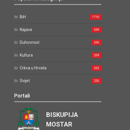
BiH
1710
Najave
539
Duhovnost
295
Kultura
259
Crkva u Hrvata
252
Svijet
225
Portali
BISKUPIJA
MOSTAR