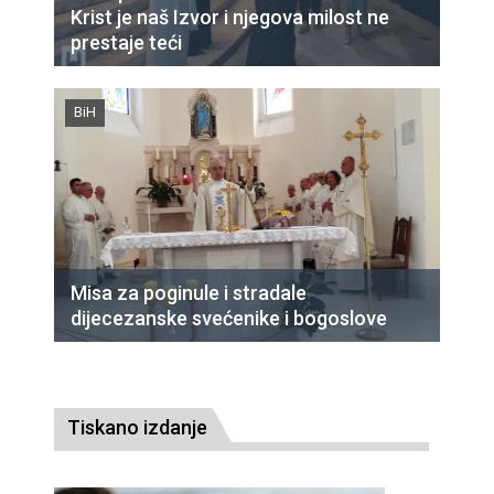
Krist je naš Izvor i njegova milost ne
prestaje teći
BiH
Misa za poginule i stradale
dijecezanske svećenike i bogoslove
Tiskano izdanje