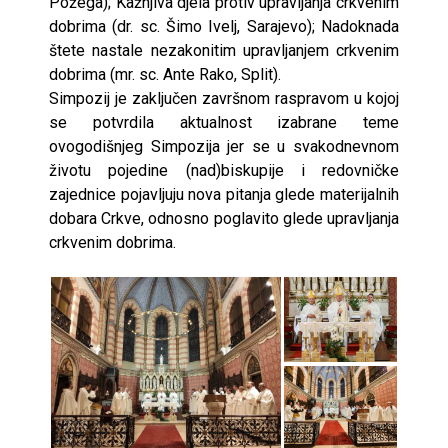
Požega); Kažnjiva djela protiv upravljanja crkvenim
dobrima (dr. sc. Šimo Ivelj, Sarajevo); Nadoknada
štete nastale nezakonitim upravljanjem crkvenim
dobrima (mr. sc. Ante Rako, Split).
Simpozij je zaključen završnom raspravom u kojoj
se potvrdila aktualnost izabrane teme
ovogodišnjeg Simpozija jer se u svakodnevnom
životu pojedine (nad)biskupije i redovničke
zajednice pojavljuju nova pitanja glede materijalnih
dobara Crkve, odnosno poglavito glede upravljanja
crkvenim dobrima.