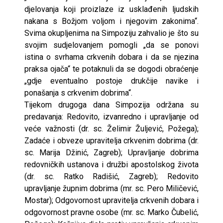
djelovanja koji proizlaze iz usklađenih ljudskih
nakana s Božjom voljom i njegovim zakonima“.
Svima okupljenima na Simpoziju zahvalio je što su
svojim sudjelovanjem pomogli „da se ponovi
istina o svrhama crkvenih dobara i da se njezina
praksa ojača“ te potaknuli da se dogodi obraćenje
„gdje eventualno postoje drukčije navike i
ponašanja s crkvenim dobrima“.
Tijekom drugoga dana Simpozija održana su
predavanja: Redovito, izvanredno i upravljanje od
veće važnosti (dr. sc. Želimir Žuljević, Požega);
Zadaće i obveze upravitelja crkvenim dobrima (dr.
sc. Marija Džinić, Zagreb); Upravljanje dobrima
redovničkih ustanova i družbi apostolskog života
(dr. sc. Ratko Radišić, Zagreb); Redovito
upravljanje župnim dobrima (mr. sc. Pero Miličević,
Mostar); Odgovornost upravitelja crkvenih dobara i
odgovornost pravne osobe (mr. sc. Marko Čubelić,