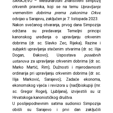
SARAJEVO – Međunarodni znanstveni simpozij
crkvenih pravnika, koji se na temu
Upravljanje
vremenitim dobrima prema zakonima Crkve
odvijao u Sarajevu, zaključen je 7. listopada 2023.
Nakon svečanog otvaranja, prvog dana Simpozija
održana su predavanja: Temeljni principi
kanonskog uređenja o upravljanju crkvenim
dobrima (dr. sc. Slavko Zec, Rijeka); Razine i
subjekti upravljanja stečenim stvarima (dr. sc. Ilija
Dogan, Đakovo); Uspostava
posebnih
ustanova
za upravljanje crkvenim dobrima (dr. sc.
Marko Martić, Rim); Dužnosti i mjerodavnosti
ordinarija pri upravljanju crkvenim dobrima (dr. sc.
Ilija Marković, Sarajevo); Zadaće ekonoma,
ekonomskog vijeća i revizora u (nad)biskupiji (mr.
sc. Gregor Rogelj, Ljubljana), izvijestili su iz
Hrvatskoga kanonističkog društva.
U poslijepodnevnim satima sudionici Simpozija
obišli su Sarajevo i prvi dan zaključili