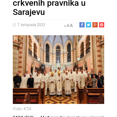
crkvenih pravnika u
Sarajevu
7. listopada 2023.
A
A
A
Foto: KTA