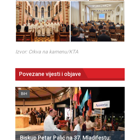
Izvor: Crkva na kamenu/KTA
Povezane vijesti i objave
BiH
Biskup Petar Palić na 37. Mladifestu: