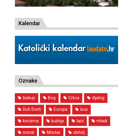
Kalendar
Oznake
biskup
Bog
Crkva
dijalog
Duh Sveti
Europa
Isus
korizma
kušnja
laici
mladi
moral
Mostar
obitelj