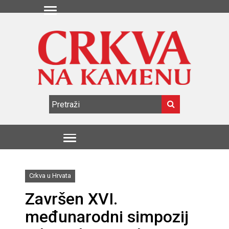
Crkva u Hrvata
Završen XVI.
međunarodni simpozij