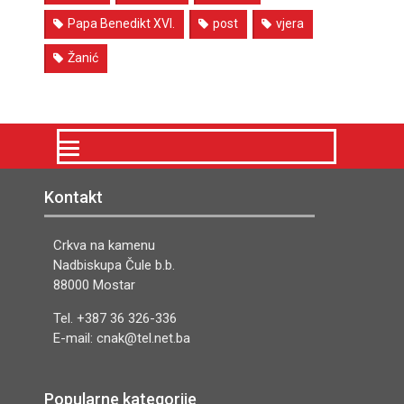
Papa Benedikt XVI.
post
vjera
Žanić
Kontakt
Crkva na kamenu
Nadbiskupa Čule b.b.
88000 Mostar
Tel. +387 36 326-336
E-mail: cnak@tel.net.ba
Popularne kategorije