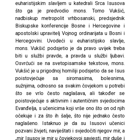
euharistijskim slavljem u katedrali Srca Isusova
što ga je predvodio mons. Tomo Vukšić,
nadbiskup metropolit vrhbosanski, predsjednik
Biskupske konferencije Bosne i Hercegovine i
apostolski upravitelj Vojnog ordinarijata u Bosni i
Hercegovini. Uvodeći u euharistijsko slavlje,
mons. Vukšić podsjetio je da pravo uvijek treba
biti u službi pravde, a pravda u službi ljubavi.
Osvrćući se na svetopisamske tekstove, mons.
Vukšić je u prigodnoj homiliji podsjetio da se Isus
poistovjećuje sa siromasima, bolesnima,
sužnjima, odnosno sa svakim čovjekom u potrebi
što se vrlo često naglašava, ali također se
poistovjećuje s aktivnim i autentičnim svjedocima
Evanđelja, s učenicima koji vrše ono što on od njih
očekuje i za što ih šalje, što nije jednako često
naglašeno. Istaknuo je da su Isusovi učenici
pozvani živjeti, naviještati i svjedočiti njegov mir, a
„mir Isusov je mir u čovjekovoj savjesti, mir duše i