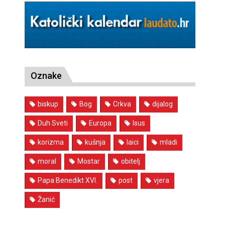
Oznake
biskup
Bog
Crkva
dijalog
Duh Sveti
Europa
Isus
korizma
kušnja
laici
mladi
moral
Mostar
obitelj
Papa Benedikt XVI.
post
vjera
Žanić