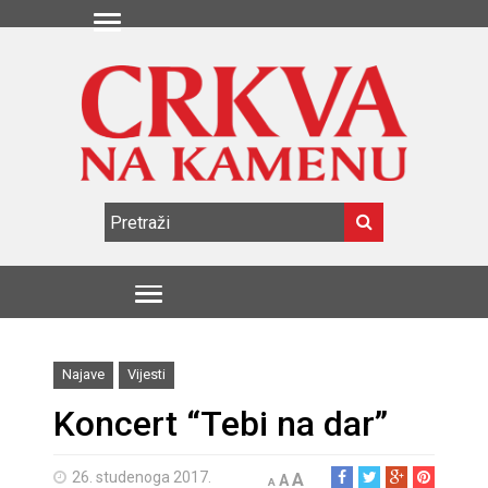
Najave
Vijesti
Koncert “Tebi na dar”
26. studenoga 2017.
A
A
A