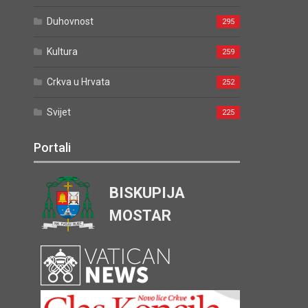
Duhovnost
295
Kultura
259
Crkva u Hrvata
252
Svijet
225
Portali
BISKUPIJA
MOSTAR