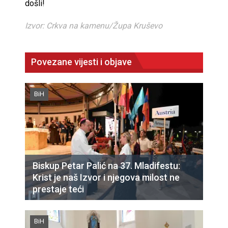
došli!
Izvor: Crkva na kamenu/Župa Kruševo
Povezane vijesti i objave
BiH
Biskup Petar Palić na 37. Mladifestu:
Krist je naš Izvor i njegova milost ne
prestaje teći
BiH