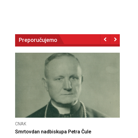
Preporučujemo
CNAK
Deseta obljetnica poništenja komunističke
presude bl. Alojziju Stepincu