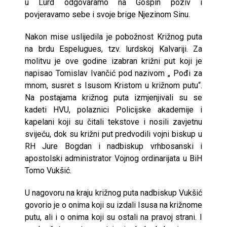
u Lurd odgovaramo na Gospin poziv i
povjeravamo sebe i svoje brige Njezinom Sinu.
Nakon mise uslijedila je pobožnost Križnog puta
na brdu Espelugues, tzv. lurdskoj Kalvariji. Za
molitvu je ove godine izabran križni put koji je
napisao Tomislav Ivančić pod nazivom „ Pođi za
mnom, susret s Isusom Kristom u križnom putu“.
Na postajama križnog puta izmjenjivali su se
kadeti HVU, polaznici Policijske akademije i
kapelani koji su čitali tekstove i nosili zavjetnu
svijeću, dok su križni put predvodili vojni biskup u
RH Jure Bogdan i nadbiskup vrhbosanski i
apostolski administrator Vojnog ordinarijata u BiH
Tomo Vukšić.
U nagovoru na kraju križnog puta nadbiskup Vukšić
govorio je o onima koji su izdali Isusa na križnome
putu, ali i o onima koji su ostali na pravoj strani. I