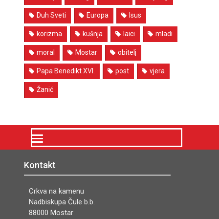
Duh Sveti
Europa
Isus
korizma
kušnja
laici
mladi
moral
Mostar
obitelj
Papa Benedikt XVI.
post
vjera
Žanić
Kontakt
Crkva na kamenu
Nadbiskupa Čule b.b.
88000 Mostar