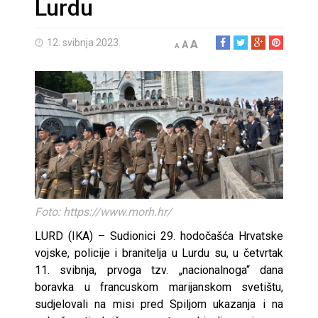
Lurdu
12. svibnja 2023.
A
A
A
Foto: https://www.morh.hr/
LURD (IKA) – Sudionici 29. hodočašća Hrvatske
vojske, policije i branitelja u Lurdu su, u četvrtak
11. svibnja, prvoga tzv. „nacionalnoga“ dana
boravka u francuskom marijanskom svetištu,
sudjelovali na misi pred Spiljom ukazanja i na