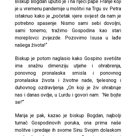
Biskup Bogdan uputio je i na riječi pape Franje koji
je u vremenu pandemije u molitvi na Trgu sv. Petra
istaknuo kako je „početak vjere svijest da nam je
potrebno spasenje. Nismo sami sebi dovoljni,
sami tonemo; tražimo Gospodina kao stari
moreplovci zvijezde. Pozovimo Isusa u lađe
našega života!“
Biskup je potom naglasio kako Gospino svetište
ima snažnu dimenziju utjehe i ohrabrenja,
ponovnog pronalaska smisla i ponovnog
pronalaska života i životne nade, tjelesnog i
duhovnog ozdravljenja. „On koji je živ ohrabruje
nas i danas ovdje, u Lurdu i govori nam: ‘Ne bojte
se!’“
Marija je pak, kazao je biskup Bogdan, najbolji
tumač Gospodinovih poruka, ona prima naše
molitve i predaje ih svome Sinu. Svojim dolaskom