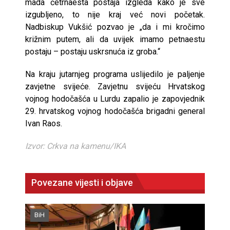
mada četrnaesta postaja izgleda kako je sve
izgubljeno, to nije kraj već novi početak.
Nadbiskup Vukšić pozvao je „da i mi kročimo
križnim putem, ali da uvijek imamo petnaestu
postaju – postaju uskrsnuća iz groba.“
Na kraju jutarnjeg programa uslijedilo je paljenje
zavjetne svijeće. Zavjetnu svijeću Hrvatskog
vojnog hodočašća u Lurdu zapalio je zapovjednik
29. hrvatskog vojnog hodočašća brigadni general
Ivan Raos.
Izvor: Crkva na kamenu/IKA
Povezane vijesti i objave
BiH