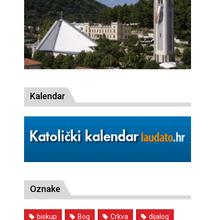
Kalendar
Oznake
biskup
Bog
Crkva
dijalog