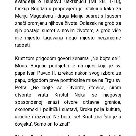
evanđelja o Isusovu uskrsnuću (Mt 28, 1-10),
biskup Bogdan u propovijedi je istaknuo kako za
Mariju Magdalenu i drugu Mariju susret s Isusom
znači promjenu njihova života. Odlazak na grob za
njih postaje susret s novim životom, a grob više
nije mjesto tugovanja nego mjesto neizmjerne
radosti.
Krist tom prigodom govori ženama: „Ne bojte se!“.
Mons. Bogdan podsjetio je na riječi koje je sv.
papa Ivan Pavao II. izrekao nakon svog izbora za
papu, prigodom prve pontifikalne mise na Trgu sv.
Petra: „Ne bojte se. Otvorite, štoviše, širom
otvorite vrata Kristu! Neka se njegovoj
spasonosnoj snazi otvore državne granice,
ekonomski i politički sustavi, široka polja kulture,
uljudbe i razvoja. Ne bojte se! Krist zna ‘što je u
čovjeku’. Samo on to zna!“