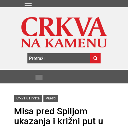
Crkva u Hrvata
Vijesti
Misa pred Spiljom
ukazanja i križni put u