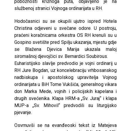
pobožnosti križnoga puta, objavljeno je na
službenoj stranici Vojnoga ordinarijata u RH.
Hodočasnici su se okupili ujutro ispred Hotela
Christina odjeveni u svečane odore. U postroju,
praćeni koračnicama orkestra OS RH krenuli su u
Gospino svetište pred Spilju ukazanja, mjestu gdje
se Blažena Djevica Marija ukazala maloj
siromašnoj djevojčici sv. Bernardici Soubirous.
Euharistijsko slavlje predvodio je vojni ordinarij u
RH Jure Bogdan, uz koncelebraciju vrhbosanskog
nadbiskupa i apostolskog upravitelja Vojnog
ordinarijata u BiH Tome Vukšića, generalnog vikara
don Marka Mede, vojnih i policijskih kapelana i
drugih svećenika. Klapa HRM-a „Sv. Juraj“ i klapa
MUP-a „Sv. Mihovil“ predvodili su liturgijsko
pjevanje.
Osvrnuvši se na evanđeoski tekst iz Matejeva