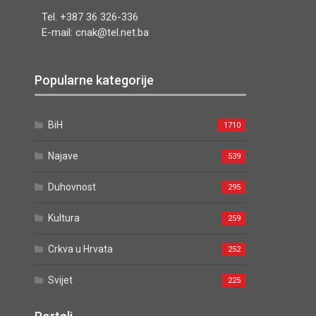
Tel. +387 36 326-336
E-mail: cnak@tel.net.ba
Popularne kategorije
BiH
1710
Najave
539
Duhovnost
295
Kultura
259
Crkva u Hrvata
252
Svijet
225