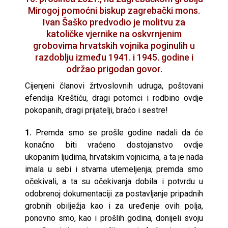
Mirogoj pomoćni biskup zagrebački mons.
Ivan Šaško predvodio je molitvu za
katoličke vjernike na oskvrnjenim
grobovima hrvatskih vojnika poginulih u
razdoblju između 1941. i 1945. godine i
održao prigodan govor.
Cijenjeni članovi žrtvoslovnih udruga, poštovani
efendija Kreštiću, dragi potomci i rodbino ovdje
pokopanih, dragi prijatelji, braćo i sestre!
1.
Premda smo se prošle godine nadali da će
konačno biti vraćeno dostojanstvo ovdje
ukopanim ljudima, hrvatskim vojnicima, a ta je nada
imala u sebi i stvarna utemeljenja; premda smo
očekivali, a ta su očekivanja dobila i potvrdu u
odobrenoj dokumentaciji za postavljanje pripadnih
grobnih obilježja kao i za uređenje ovih polja,
ponovno smo, kao i prošlih godina, donijeli svoju