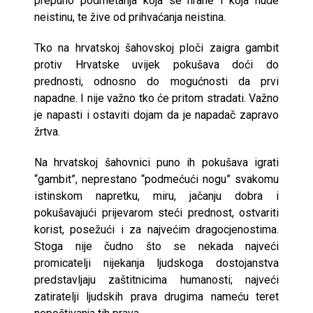
prepuno podmetanja koja se hrane i koja nude
neistinu, te žive od prihvaćanja neistina.
Tko na hrvatskoj šahovskoj ploči zaigra gambit
protiv Hrvatske uvijek pokušava doći do
prednosti, odnosno do mogućnosti da prvi
napadne. I nije važno tko će pritom stradati. Važno
je napasti i ostaviti dojam da je napadač zapravo
žrtva.
Na hrvatskoj šahovnici puno ih pokušava igrati
“gambit”, neprestano “podmećući nogu” svakomu
istinskom napretku, miru, jačanju dobra i
pokušavajući prijevarom steći prednost, ostvariti
korist, posežući i za najvećim dragocjenostima.
Stoga nije čudno što se nekada najveći
promicatelji nijekanja ljudskoga dostojanstva
predstavljaju zaštitnicima humanosti; najveći
zatiratelji ljudskih prava drugima nameću teret