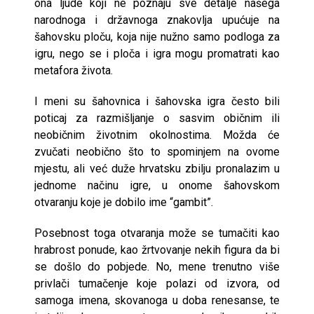
ona ljude koji ne poznaju sve detalje našega
narodnoga i državnoga znakovlja upućuje na
šahovsku ploču, koja nije nužno samo podloga za
igru, nego se i ploča i igra mogu promatrati kao
metafora života.
I meni su šahovnica i šahovska igra često bili
poticaj za razmišljanje o sasvim običnim ili
neobičnim životnim okolnostima. Možda će
zvučati neobično što to spominjem na ovome
mjestu, ali već duže hrvatsku zbilju pronalazim u
jednome načinu igre, u onome šahovskom
otvaranju koje je dobilo ime “gambit”.
Posebnost toga otvaranja može se tumačiti kao
hrabrost ponude, kao žrtvovanje nekih figura da bi
se došlo do pobjede. No, mene trenutno više
privlači tumačenje koje polazi od izvora, od
samoga imena, skovanoga u doba renesanse, te