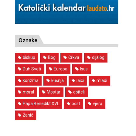
Oznake
biskup
Bog
Crkva
dijalog
Duh Sveti
Europa
Isus
korizma
kušnja
laici
mladi
moral
Mostar
obitelj
Papa Benedikt XVI.
post
vjera
Žanić