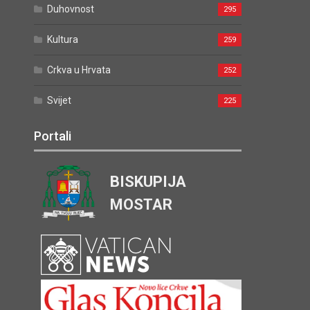
Duhovnost
295
Kultura
259
Crkva u Hrvata
252
Svijet
225
Portali
BISKUPIJA
MOSTAR