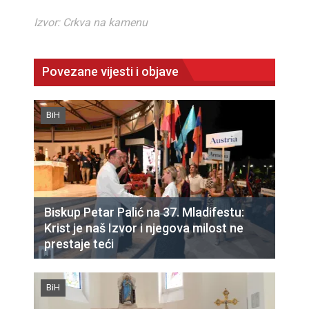
Izvor: Crkva na kamenu
Povezane vijesti i objave
BiH
Biskup Petar Palić na 37. Mladifestu:
Krist je naš Izvor i njegova milost ne
prestaje teći
BiH