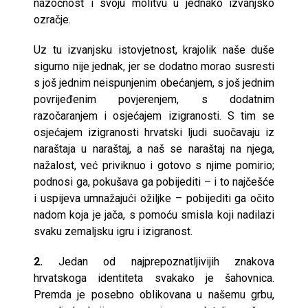
nazočnost i svoju molitvu u jednako izvanjsko
ozračje.
Uz tu izvanjsku istovjetnost, krajolik naše duše
sigurno nije jednak, jer se dodatno morao susresti
s još jednim neispunjenim obećanjem, s još jednim
povrijeđenim povjerenjem, s dodatnim
razočaranjem i osjećajem izigranosti. S tim se
osjećajem izigranosti hrvatski ljudi suočavaju iz
naraštaja u naraštaj, a naš se naraštaj na njega,
nažalost, već priviknuo i gotovo s njime pomirio;
podnosi ga, pokušava ga pobijediti – i to najčešće
i uspijeva umnažajući ožiljke – pobijediti ga očito
nadom koja je jača, s pomoću smisla koji nadilazi
svaku zemaljsku igru i izigranost.
2.
Jedan od najprepoznatljivijih znakova
hrvatskoga identiteta svakako je šahovnica.
Premda je posebno oblikovana u našemu grbu,