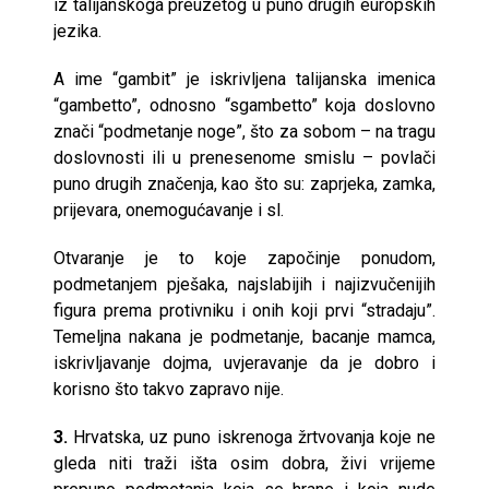
iz talijanskoga preuzetog u puno drugih europskih
jezika.
A ime “gambit” je iskrivljena talijanska imenica
“gambetto”, odnosno “sgambetto” koja doslovno
znači “podmetanje noge”, što za sobom – na tragu
doslovnosti ili u prenesenome smislu – povlači
puno drugih značenja, kao što su: zaprjeka, zamka,
prijevara, onemogućavanje i sl.
Otvaranje je to koje započinje ponudom,
podmetanjem pješaka, najslabijih i najizvučenijih
figura prema protivniku i onih koji prvi “stradaju”.
Temeljna nakana je podmetanje, bacanje mamca,
iskrivljavanje dojma, uvjeravanje da je dobro i
korisno što takvo zapravo nije.
3.
Hrvatska, uz puno iskrenoga žrtvovanja koje ne
gleda niti traži išta osim dobra, živi vrijeme