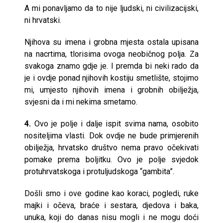
A mi ponavljamo da to nije ljudski, ni civilizacijski,
ni hrvatski.
Njihova su imena i grobna mjesta ostala upisana
na nacrtima, tlorisima ovoga neobičnog polja. Za
svakoga znamo gdje je. I premda bi neki rado da
je i ovdje ponad njihovih kostiju smetlište, stojimo
mi, umjesto njihovih imena i grobnih obilježja,
svjesni da i mi nekima smetamo.
4.
Ovo je polje i dalje ispit svima nama, osobito
nositeljima vlasti. Dok ovdje ne bude primjerenih
obilježja, hrvatsko društvo nema pravo očekivati
pomake prema boljitku. Ovo je polje svjedok
protuhrvatskoga i protuljudskoga “gambita”.
Došli smo i ove godine kao koraci, pogledi, ruke
majki i očeva, braće i sestara, djedova i baka,
unuka, koji do danas nisu mogli i ne mogu doći