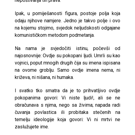
nepoštivanja tih prava.
Ipak, u pomiješanosti figura, postoje polja koja
odaju njihove namjere. Jedno je takvo polje i ovo
na kojemu stojimo, svjedok neljudskosti odgajane
komunističkom metodom podmetanja.
Na nama je svjedočiti istinu, počevši od
najosnovnije: Ovdje su pokopani ljudi. Umrli su kao
vojnici, poput mnogih drugih čija su imena ispisana
na ovome groblju. Samo ovdje imena nema, ni
križeva, ni nišana, ni humaka.
I svatko tko smatra da je to prihvatljivo ovdje
pokopanima govori: Vi niste ljudi!, ali se ne
obračunava s njima, nego sa živima; napada radi
čuvanja povlastica ili probitaka stečenih na
temelju ideologije koja govori: Vi ni mrtvi ne
zaslužujete ime.