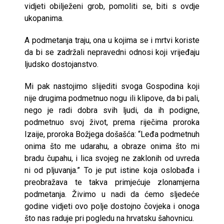
vidjeti obilježeni grob, pomoliti se, biti s ovdje
ukopanima.
A podmetanja traju, ona u kojima se i mrtvi koriste
da bi se zadržali nepravedni odnosi koji vrijeđaju
ljudsko dostojanstvo.
Mi pak nastojimo slijediti svoga Gospodina koji
nije drugima podmetnuo nogu ili klipove, da bi pali,
nego je radi dobra svih ljudi, da ih podigne,
podmetnuo svoj život, prema riječima proroka
Izaije, proroka Božjega došašća: “Leđa podmetnuh
onima što me udarahu, a obraze onima što mi
bradu čupahu, i lica svojeg ne zaklonih od uvreda
ni od pljuvanja.” To je put istine koja oslobađa i
preobražava te takva primjećuje zlonamjerna
podmetanja. Živimo u nadi da ćemo sljedeće
godine vidjeti ovo polje dostojno čovjeka i onoga
što nas raduje pri pogledu na hrvatsku šahovnicu.