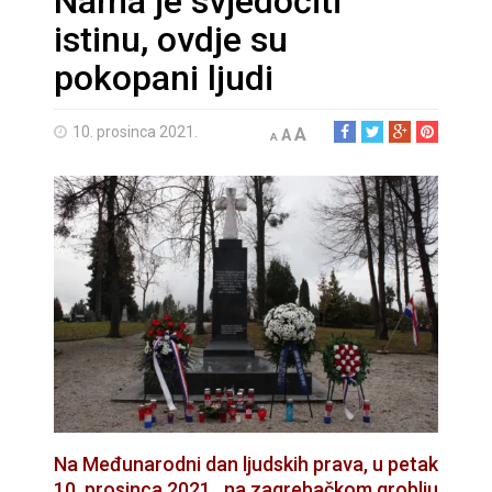
Nama je svjedočiti
istinu, ovdje su
pokopani ljudi
10. prosinca 2021.
A
A
A
Na Međunarodni dan ljudskih prava, u petak
10. prosinca 2021., na zagrebačkom groblju