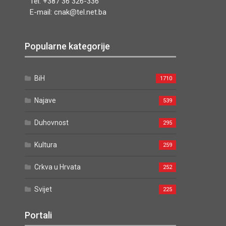
Tel. +387 36 326-336
E-mail: cnak@tel.net.ba
Popularne kategorije
BiH
1710
Najave
539
Duhovnost
295
Kultura
259
Crkva u Hrvata
252
Svijet
225
Portali