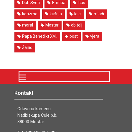
Duh Sveti
Europa
Isus
korizma
kušnja
laici
mladi
moral
Mostar
obitelj
Papa Benedikt XVI.
post
vjera
Žanić
Kontakt
Crkva na kamenu
Nadbiskupa Čule b.b.
88000 Mostar