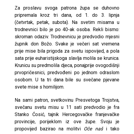
Za proslavu svoga patrona župa se duhovno
pripremala kroz tri dana, od 1. do 3. lipnja
(četvrtak, petak, subota). Na svetim misama u
trodnevnici bilo je po 40-ak osoba. Rekli bismo:
skroman odaziv. Trodnevnicu je predvodio mjesni
župnik don Božo. Svake je večeri sat vremena
prije mise bila prigoda za svetu ispovijed, a pola
sata prije euharistijskoga slavlja molila se krunica.
Krunicu su predmolila djeca, ponajprije ovogodišnji
prvopričesnici, predvođeni po jednom odraslom
osobom. U ta tri dana bile su svečane pjevane
svete mise s homilijom.
Na sami patron, svetkovinu Presvetoga Trojstva,
svečanu svetu misu u 11 sati predvodio je fra
Stanko Ćosić, tajnik Hercegovačke franjevačke
provincije, porijeklom iz ove župe. Svoju je
propovijed bazirao na molitvi
Oče naš
i tako