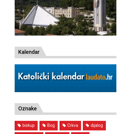
Kalendar
Oznake
biskup
Bog
Crkva
dijalog