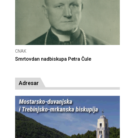
CNAK
Deseta obljetnica poništenja komunističke
presude bl. Alojziju Stepincu
Adresar