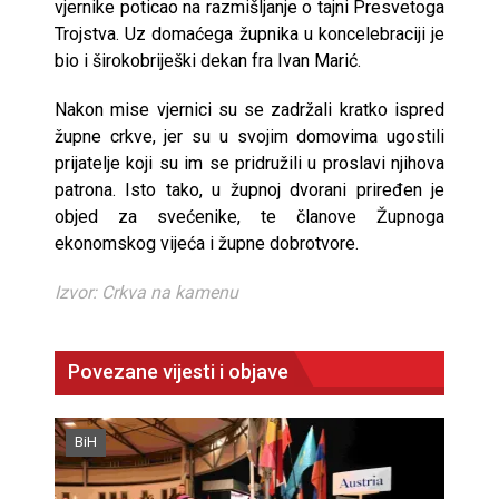
vjernike poticao na razmišljanje o tajni Presvetoga
Trojstva. Uz domaćega župnika u koncelebraciji je
bio i širokobriješki dekan fra Ivan Marić.
Nakon mise vjernici su se zadržali kratko ispred
župne crkve, jer su u svojim domovima ugostili
prijatelje koji su im se pridružili u proslavi njihova
patrona. Isto tako, u župnoj dvorani priređen je
objed za svećenike, te članove Župnoga
ekonomskog vijeća i župne dobrotvore.
Izvor: Crkva na kamenu
Povezane vijesti i objave
BiH