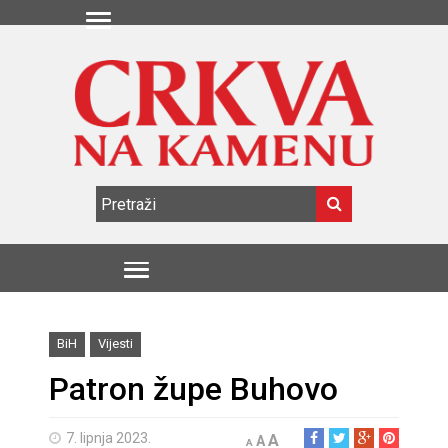
BiH
Vijesti
Patron župe Buhovo
7. lipnja 2023.
A
A
A