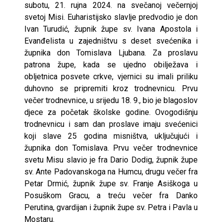
subotu, 21. rujna 2024. na svečanoj večernjoj
svetoj Misi. Euharistijsko slavlje predvodio je don
Ivan Turudić, župnik župe sv. Ivana Apostola i
Evanđelista u zajedništvu s deset svećenika i
župnika don Tomislava Ljubana. Za proslavu
patrona župe, kada se ujedno obilježava i
obljetnica posvete crkve, vjernici su imali priliku
duhovno se pripremiti kroz trodnevnicu. Prvu
večer trodnevnice, u srijedu 18. 9., bio je blagoslov
djece za početak školske godine. Ovogodišnju
trodnevnicu i sam dan proslave imaju svećenici
koji slave 25 godina misništva, uključujući i
župnika don Tomislava. Prvu večer trodnevnice
svetu Misu slavio je fra Dario Dodig, župnik župe
sv. Ante Padovanskoga na Humcu, drugu večer fra
Petar Drmić, župnik župe sv. Franje Asiškoga u
Posuškom Gracu, a treću večer fra Danko
Perutina, gvardijan i župnik župe sv. Petra i Pavla u
Mostaru.