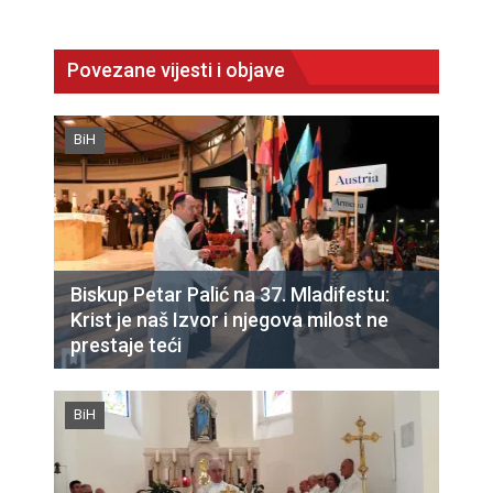
Povezane vijesti i objave
BiH
Biskup Petar Palić na 37. Mladifestu:
Krist je naš Izvor i njegova milost ne
prestaje teći
BiH