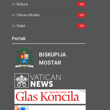
Kultura
259
Crkva u Hrvata
252
Svijet
225
Portali
BISKUPIJA
MOSTAR