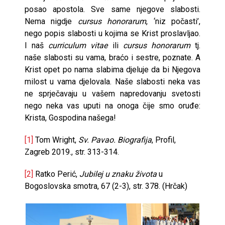
posao apostola. Sve same njegove slabosti.
Nema nigdje
cursus honorarum
, ‘niz počasti’,
nego popis slabosti u kojima se Krist proslavljao.
I naš
curriculum vitae
ili
cursus honorarum
tj.
naše slabosti su vama, braćo i sestre, poznate. A
Krist opet po nama slabima djeluje da bi Njegova
milost u vama djelovala. Naše slabosti neka vas
ne sprječavaju u vašem napredovanju svetosti
nego neka vas uputi na onoga čije smo oruđe:
Krista, Gospodina našega!
[1]
Tom Wright,
Sv. Pavao. Biografija
, Profil,
Zagreb 2019., str. 313-314.
[2]
Ratko Perić,
Jubilej u znaku života
u
Bogoslovska smotra, 67 (2-3), str. 378. (Hrčak)