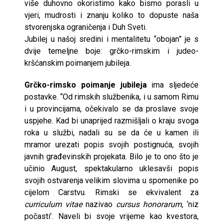
više duhovno okoristimo kako bismo porasli u
vjeri, mudrosti i znanju koliko to dopuste naša
stvorenjska ograničenja i Duh Sveti.
Jubilej u našoj sredini i mentalitetu “obojan” je s
dvije temeljne boje: grčko-rimskim i judeo-
kršćanskim poimanjem jubileja.
Grčko-rimsko poimanje jubileja
ima sljedeće
postavke. “Od rimskih službenika, i u samom Rimu
i u provincijama, očekivalo se da proslave svoje
uspjehe. Kad bi unaprijed razmišljali o kraju svoga
roka u službi, nadali su se da će u kamen ili
mramor urezati popis svojih postignuća, svojih
javnih građevinskih projekata. Bilo je to ono što je
učinio August, spektakularno uklesavši popis
svojih ostvarenja velikim slovima u spomenike po
cijelom Carstvu. Rimski se ekvivalent za
curriculum vitae
nazivao
cursus honorarum
, ‘niz
počasti’. Naveli bi svoje vrijeme kao kvestora,