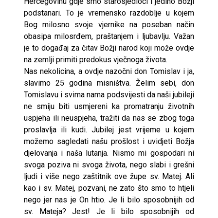
Hercegovinu gdje smo starosjedioci i jedino Božji
podstanari. To je vremensko razdoblje u kojem
Bog milosno svoje vjernike na poseban način
obasipa milosrđem, praštanjem i ljubavlju. Važan
je to događaj za čitav Božji narod koji može ovdje
na zemlji primiti predokus vječnoga života.
Nas nekolicina, a ovdje nazočni don Tomislav i ja,
slavimo 25 godina misništva. Želim sebi, don
Tomislavu i svima nama podsvijesti da naši jubileji
ne smiju biti usmjereni ka promatranju životnih
uspjeha ili neuspjeha, tražiti da nas se zbog toga
proslavlja ili kudi. Jubilej jest vrijeme u kojem
možemo sagledati našu prošlost i uvidjeti Božja
djelovanja i naša lutanja. Nismo mi gospodari ni
svoga poziva ni svoga života, nego slabi i grešni
ljudi i više nego zaštitnik ove župe sv. Matej. Ali
kao i sv. Matej, pozvani, ne zato što smo to htjeli
nego jer nas je On htio. Je li bilo sposobnijih od
sv. Mateja? Jest! Je li bilo sposobnijih od