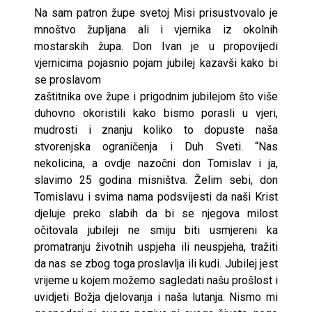
Na sam patron župe svetoj Misi prisustvovalo je
mnoštvo župljana ali i vjernika iz okolnih
mostarskih župa. Don Ivan je u propovijedi
vjernicima pojasnio pojam jubilej kazavši kako bi
se proslavom
zaštitnika ove župe i prigodnim jubilejom što više
duhovno okoristili kako bismo porasli u vjeri,
mudrosti i znanju koliko to dopuste naša
stvorenjska ograničenja i Duh Sveti. “Nas
nekolicina, a ovdje nazočni don Tomislav i ja,
slavimo 25 godina misništva. Želim sebi, don
Tomislavu i svima nama podsvijesti da naši Krist
djeluje preko slabih da bi se njegova milost
očitovala jubileji ne smiju biti usmjereni ka
promatranju životnih uspjeha ili neuspjeha, tražiti
da nas se zbog toga proslavlja ili kudi. Jubilej jest
vrijeme u kojem možemo sagledati našu prošlost i
uvidjeti Božja djelovanja i naša lutanja. Nismo mi