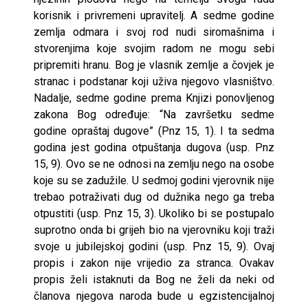
korisnik i privremeni upravitelj. A sedme godine
zemlja odmara i svoj rod nudi siromašnima i
stvorenjima koje svojim radom ne mogu sebi
pripremiti hranu. Bog je vlasnik zemlje a čovjek je
stranac i podstanar koji uživa njegovo vlasništvo.
Nadalje, sedme godine prema Knjizi ponovljenog
zakona Bog određuje: “Na završetku sedme
godine opraštaj dugove” (Pnz 15, 1). I ta sedma
godina jest godina otpuštanja dugova (usp. Pnz
15, 9). Ovo se ne odnosi na zemlju nego na osobe
koje su se zadužile. U sedmoj godini vjerovnik nije
trebao potraživati dug od dužnika nego ga treba
otpustiti (usp. Pnz 15, 3). Ukoliko bi se postupalo
suprotno onda bi grijeh bio na vjerovniku koji traži
svoje u jubilejskoj godini (usp. Pnz 15, 9). Ovaj
propis i zakon nije vrijedio za stranca. Ovakav
propis želi istaknuti da Bog ne želi da neki od
članova njegova naroda bude u egzistencijalnoj