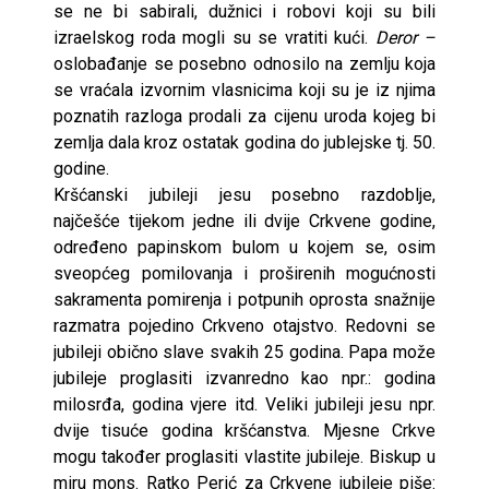
se ne bi sabirali, dužnici i robovi koji su bili
izraelskog roda mogli su se vratiti kući.
Deror –
oslobađanje se posebno odnosilo na zemlju koja
se vraćala izvornim vlasnicima koji su je iz njima
poznatih razloga prodali za cijenu uroda kojeg bi
zemlja dala kroz ostatak godina do jublejske tj. 50.
godine.
Kršćanski jubileji jesu posebno razdoblje,
najčešće tijekom jedne ili dvije Crkvene godine,
određeno papinskom bulom u kojem se, osim
sveopćeg pomilovanja i proširenih mogućnosti
sakramenta pomirenja i potpunih oprosta snažnije
razmatra pojedino Crkveno otajstvo. Redovni se
jubileji obično slave svakih 25 godina. Papa može
jubileje proglasiti izvanredno kao npr.: godina
milosrđa, godina vjere itd. Veliki jubileji jesu npr.
dvije tisuće godina kršćanstva. Mjesne Crkve
mogu također proglasiti vlastite jubileje. Biskup u
miru mons. Ratko Perić za Crkvene jubileje piše: