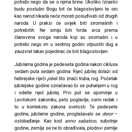
potrebi nego da se o njima brine. Ukoliko Izraelci
budu poslušni Bogu bit će blagoslovljeni te oni
kao narod nikada neće morati posuđivati od drugih
naroda. U praksi će uvijek biti siromašnih i
potrebitih. Ne smiju biti tvrda srca prema
članovima svoga naroda koji su siromašni i u
potrebi nego im u sedmoj godini otpustiti dug a
zauzvrat takav pojedinac će biti blagoslovljen.
Jubilarna godina je pedeseta godina nakon ciklusa
sedam puta sedam godina. Riječ jubilej dolazi od
hebrejske riječi
jobel
što znači truba, rog. Početak
jubilejske godine označavao bi se puhanjem u rog
i odatle riječ jubilej. Prvi put se spominje u
Levitskom zakoniku, peto poglavlje, osmi redak i
to u kontekstu zakona svetosti. Te pedesete
godine, jubilarne godine, proglašavalo se
deror
–
oslobađanje. Kao kod
anno sabatico
, subotnje
godine, zemlja se ne bi obrađivala, plodovi zemlje