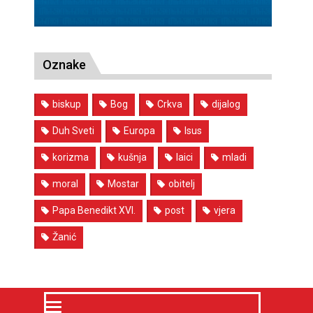
Oznake
biskup
Bog
Crkva
dijalog
Duh Sveti
Europa
Isus
korizma
kušnja
laici
mladi
moral
Mostar
obitelj
Papa Benedikt XVI.
post
vjera
Žanić