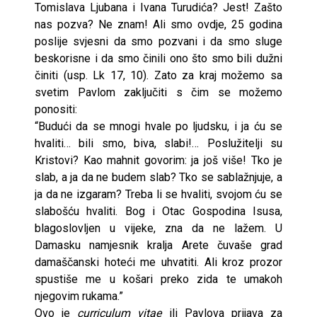
Tomislava Ljubana i Ivana Turudića? Jest! Zašto
nas pozva? Ne znam! Ali smo ovdje, 25 godina
poslije svjesni da smo pozvani i da smo sluge
beskorisne i da smo činili ono što smo bili dužni
činiti (usp. Lk 17, 10). Zato za kraj možemo sa
svetim Pavlom zaključiti s čim se možemo
ponositi:
“Budući da se mnogi hvale po ljudsku, i ja ću se
hvaliti… bili smo, biva, slabi!… Poslužitelji su
Kristovi? Kao mahnit govorim: ja još više! Tko je
slab, a ja da ne budem slab? Tko se sablažnjuje, a
ja da ne izgaram? Treba li se hvaliti, svojom ću se
slabošću hvaliti. Bog i Otac Gospodina Isusa,
blagoslovljen u vijeke, zna da ne lažem. U
Damasku namjesnik kralja Arete čuvaše grad
damaščanski hoteći me uhvatiti. Ali kroz prozor
spustiše me u košari preko zida te umakoh
njegovim rukama.”
Ovo je
curriculum vitae
ili Pavlova prijava za