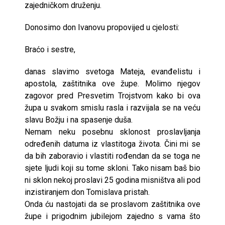
zajedničkom druženju.
Donosimo don Ivanovu propovijed u cjelosti:
Braćo i sestre,
danas slavimo svetoga Mateja, evanđelistu i
apostola, zaštitnika ove župe. Molimo njegov
zagovor pred Presvetim Trojstvom kako bi ova
župa u svakom smislu rasla i razvijala se na veću
slavu Božju i na spasenje duša.
Nemam neku posebnu sklonost proslavljanja
određenih datuma iz vlastitoga života. Čini mi se
da bih zaboravio i vlastiti rođendan da se toga ne
sjete ljudi koji su tome skloni. Tako nisam baš bio
ni sklon nekoj proslavi 25 godina misništva ali pod
inzistiranjem don Tomislava pristah.
Onda ću nastojati da se proslavom zaštitnika ove
župe i prigodnim jubilejom zajedno s vama što