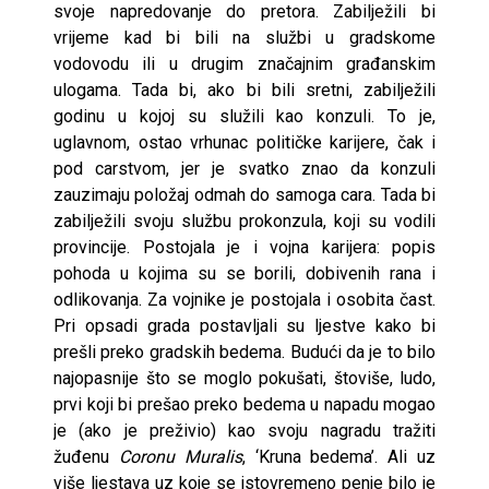
svoje napredovanje do pretora. Zabilježili bi
vrijeme kad bi bili na službi u gradskome
vodovodu ili u drugim značajnim građanskim
ulogama. Tada bi, ako bi bili sretni, zabilježili
godinu u kojoj su služili kao konzuli. To je,
uglavnom, ostao vrhunac političke karijere, čak i
pod carstvom, jer je svatko znao da konzuli
zauzimaju položaj odmah do samoga cara. Tada bi
zabilježili svoju službu prokonzula, koji su vodili
provincije. Postojala je i vojna karijera: popis
pohoda u kojima su se borili, dobivenih rana i
odlikovanja. Za vojnike je postojala i osobita čast.
Pri opsadi grada postavljali su ljestve kako bi
prešli preko gradskih bedema. Budući da je to bilo
najopasnije što se moglo pokušati, štoviše, ludo,
prvi koji bi prešao preko bedema u napadu mogao
je (ako je preživio) kao svoju nagradu tražiti
žuđenu
Coronu Muralis
, ‘Kruna bedema’. Ali uz
više ljestava uz koje se istovremeno penje bilo je