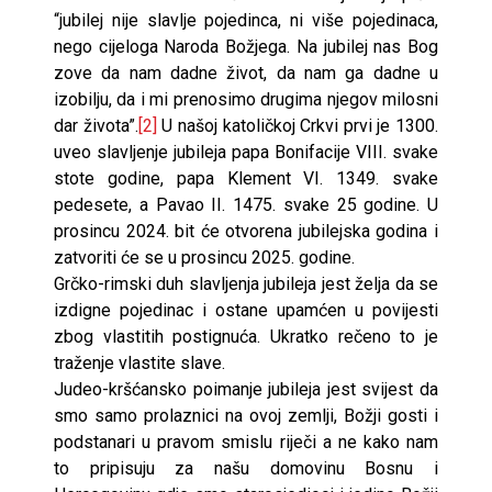
“jubilej nije slavlje pojedinca, ni više pojedinaca,
nego cijeloga Naroda Božjega. Na jubilej nas Bog
zove da nam dadne život, da nam ga dadne u
izobilju, da i mi prenosimo drugima njegov milosni
dar života”.
[2]
U našoj katoličkoj Crkvi prvi je 1300.
uveo slavljenje jubileja papa Bonifacije VIII. svake
stote godine, papa Klement VI. 1349. svake
pedesete, a Pavao II. 1475. svake 25 godine. U
prosincu 2024. bit će otvorena jubilejska godina i
zatvoriti će se u prosincu 2025. godine.
Grčko-rimski duh slavljenja jubileja jest želja da se
izdigne pojedinac i ostane upamćen u povijesti
zbog vlastitih postignuća. Ukratko rečeno to je
traženje vlastite slave.
Judeo-kršćansko poimanje jubileja jest svijest da
smo samo prolaznici na ovoj zemlji, Božji gosti i
podstanari u pravom smislu riječi a ne kako nam
to pripisuju za našu domovinu Bosnu i