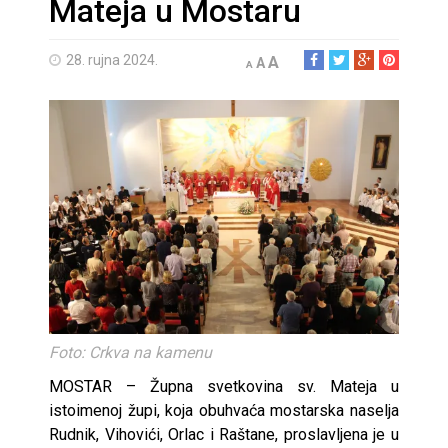
Mateja u Mostaru
28. rujna 2024.
A
A
A
Foto: Crkva na kamenu
MOSTAR – Župna svetkovina sv. Mateja u
istoimenoj župi, koja obuhvaća mostarska naselja
Rudnik, Vihovići, Orlac i Raštane, proslavljena je u