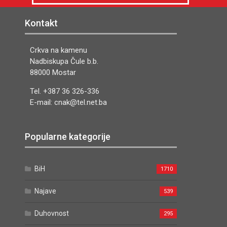
Kontakt
Crkva na kamenu
Nadbiskupa Čule b.b.
88000 Mostar
Tel. +387 36 326-336
E-mail: cnak@tel.net.ba
Popularne kategorije
BiH
1710
Najave
539
Duhovnost
295