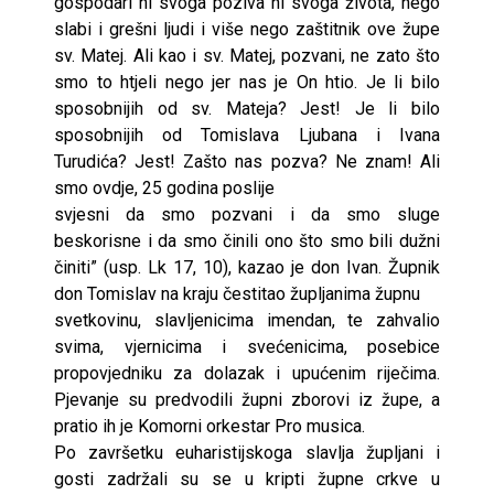
gospodari ni svoga poziva ni svoga života, nego
slabi i grešni ljudi i više nego zaštitnik ove župe
sv. Matej. Ali kao i sv. Matej, pozvani, ne zato što
smo to htjeli nego jer nas je On htio. Je li bilo
sposobnijih od sv. Mateja? Jest! Je li bilo
sposobnijih od Tomislava Ljubana i Ivana
Turudića? Jest! Zašto nas pozva? Ne znam! Ali
smo ovdje, 25 godina poslije
svjesni da smo pozvani i da smo sluge
beskorisne i da smo činili ono što smo bili dužni
činiti” (usp. Lk 17, 10), kazao je don Ivan. Župnik
don Tomislav na kraju čestitao župljanima župnu
svetkovinu, slavljenicima imendan, te zahvalio
svima, vjernicima i svećenicima, posebice
propovjedniku za dolazak i upućenim riječima.
Pjevanje su predvodili župni zborovi iz župe, a
pratio ih je Komorni orkestar Pro musica.
Po završetku euharistijskoga slavlja župljani i
gosti zadržali su se u kripti župne crkve u