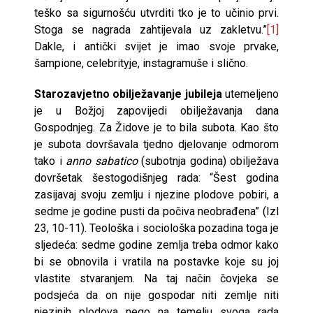
teško sa sigurnošću utvrditi tko je to učinio prvi.
Stoga se nagrada zahtijevala uz zakletvu.”
[1]
Dakle, i antički svijet je imao svoje prvake,
šampione, celebrityje, instagramuše i slično.
Starozavjetno obilježavanje jubileja
utemeljeno
je u Božjoj zapovijedi obilježavanja dana
Gospodnjeg. Za Židove je to bila subota. Kao što
je subota dovršavala tjedno djelovanje odmorom
tako i
anno sabatico
(subotnja godina) obilježava
dovršetak šestogodišnjeg rada: “Šest godina
zasijavaj svoju zemlju i njezine plodove pobiri, a
sedme je godine pusti da počiva neobrađena” (Izl
23, 10-11). Teološka i sociološka pozadina toga je
sljedeća: sedme godine zemlja treba odmor kako
bi se obnovila i vratila na postavke koje su joj
vlastite stvaranjem. Na taj način čovjeka se
podsjeća da on nije gospodar niti zemlje niti
njezinih plodova nego na temelju svoga rada