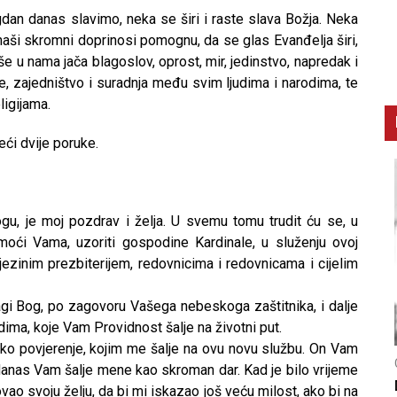
dan danas slavimo, neka se širi i raste slava Božja. Neka
 naši skromni doprinosi pomognu, da se glas Evanđelja širi,
e u nama jača blagoslov, oprost, mir, jedinstvo, napredak i
je, zajedništvo i suradnja među svim ljudima i narodima, te
igijama.
ći dvije poruke.
, je moj pozdrav i želja. U svemu tomu trudit ću se, u
moći Vama, uzoriti gospodine Kardinale, u služenju ovoj
jezinim prezbiterijem, redovnicima i redovnicama i cijelim
i Bog, po zagovoru Vašega nebeskoga zaštitnika, i dalje
udima, koje Vam Providnost šalje na životni put.
ko povjerenje, kojim me šalje na ovu novu službu. On Vam
CNAK
C
 danas Vam šalje mene kao skroman dar. Kad je bilo vrijeme
Smrtovdan nadbiskupa Petra Čule
D
vao svoju želju, da bi mi iskazao još veću milost, ako bi na