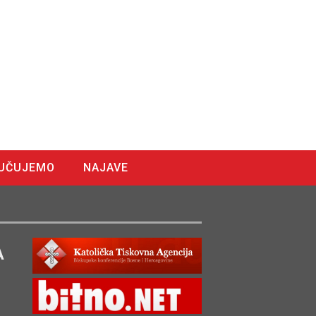
UČUJEMO
NAJAVE
A