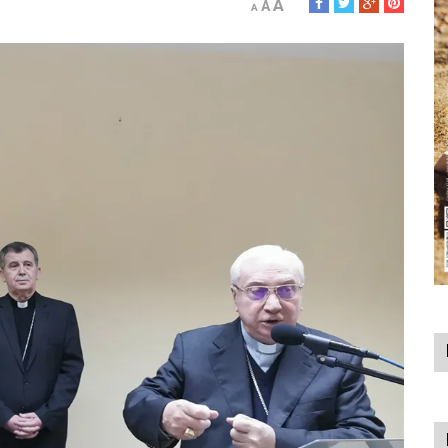
A
A
A