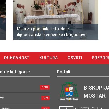
Misa za poginule i stradale
dijecezanske svećenike i bogoslove
DUHOVNOST
KULTURA
OSVRTI
PREPOR
arne kategorije
Portali
BISKUPIJ
1710
MOSTAR
ave
539
ovnost
295