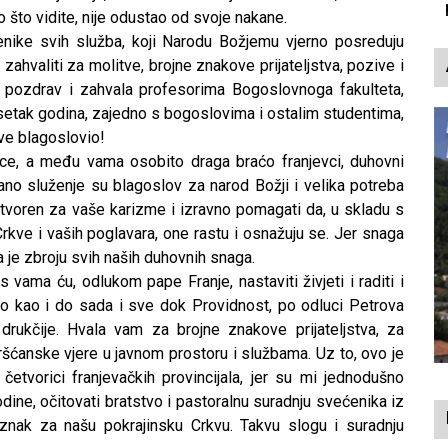
p
 što vidite, nije odustao od svoje nakane.
enike svih služba, koji Narodu Božjemu vjerno posreduju
 zahvaliti za molitve, brojne znakove prijateljstva, pozive i
 pozdrav i zahvala profesorima Bogoslovnoga fakulteta,
desetak godina, zajedno s bogoslovima i ostalim studentima,
ve blagoslovio!
ice, a među vama osobito draga braćo franjevci, duhovni
dano služenje su blagoslov za narod Božji i velika potreba
tvoren za vaše karizme i izravno pomagati da, u skladu s
rkve i vaših poglavara, one rastu i osnažuju se. Jer snaga
a je zbroju svih naših duhovnih snaga.
 s vama ću, odlukom pape Franje, nastaviti živjeti i raditi i
no kao i do sada i sve dok Providnost, po odluci Petrova
 drukčije. Hvala vam za brojne znakove prijateljstva, za
ršćanske vjere u javnom prostoru i službama. Uz to, ovo je
 četvorici franjevačkih provincijala, jer su mi jednodušno
dine, očitovati bratstvo i pastoralnu suradnju svećenika iz
n znak za našu pokrajinsku Crkvu. Takvu slogu i suradnju