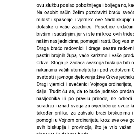
ovu službu poslao pobožnijega i boljega no, kao
Na osobit način želim pozdraviti braću sveć
milost i spasenje, i vjernike ove Nadbiskupije i
dolaske u vaše zajednice. Posebice srdačan
bivšim i sadašnjim, jer vi ste mi kroz ovih tri
našim nasljednicima, pomagali rasti. Bog vas s
Draga braćo redovnici i drage sestre redovn
pastiri brojnih župa, vaše karizme i vaše pre
Crkve. Stoga je zadaća svakoga biskupa biti o
nakanama vaših utemeljitelja i pod vodstvom C
svetosti i javnoga djelovanja žive Crkve jednak
Dragi vjernici i svećenici Vojnoga ordinarijata,
dalje. Trudit ću se, da to bude jednako preda
nasljednika ili po pravilu prirode, ne odredi
suradnju i iznad svega za svjedočenje svoje k
također prilika, za zahvalu braći biskupima i
pomogli u Vojnom ordinarijatu, kroz sve ove go
svih biskupija i provincija, što je vrlo važa