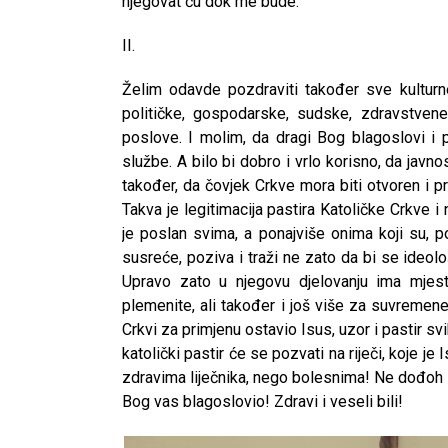
njegovat ću dok me bude.
II.
Želim odavde pozdraviti također sve kulturn
političke, gospodarske, sudske, zdravstvene
poslove. I molim, da dragi Bog blagoslovi i 
službe. A bilo bi dobro i vrlo korisno, da javnost
također, da čovjek Crkve mora biti otvoren i p
Takva je legitimacija pastira Katoličke Crkve i
je poslan svima, a ponajviše onima koji su, p
susreće, poziva i traži ne zato da bi se ideolo
Upravo zato u njegovu djelovanju ima mjest
plemenite, ali također i još više za suvremene
Crkvi za primjenu ostavio Isus, uzor i pastir s
katolički pastir će se pozvati na riječi, koje j
zdravima liječnika, nego bolesnima! Ne dođoh 
Bog vas blagoslovio! Zdravi i veseli bili!