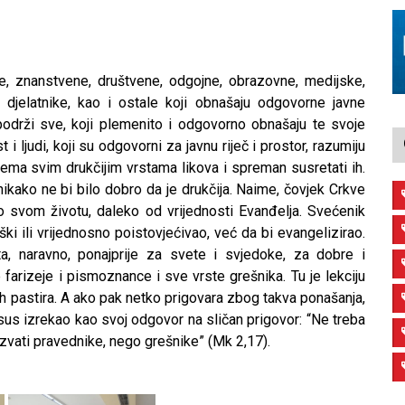
e, znanstvene, društvene, odgojne, obrazovne, medijske,
 djelatnike, kao i ostale koji obnašaju odgovorne javne
podrži sve, koji plemenito i odgovorno obnašaju te svoje
 i ljudi, koji su odgovorni za javnu riječ i prostor, razumiju
rema svim drukčijim vrstama likova i spreman susretati ih.
 nikako ne bi bilo dobro da je drukčija. Naime, čovjek Crkve
o svom životu, daleko od vrijednosti Evanđelja. Svećenik
ški ili vrijednosno poistovjećivao, već da bi evangelizirao.
a, naravno, ponajprije za svete i svjedoke, za dobre i
 farizeje i pismoznance i sve vrste grešnika. Tu je lekciju
vih pastira. A ako pak netko prigovara zbog takva ponašanja,
e Isus izrekao kao svoj odgovor na sličan prigovor: “Ne treba
zvati pravednike, nego grešnike” (Mk 2,17).