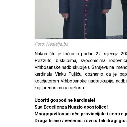
Foto: Nedjelja.ba
Nakon što je točno u podne 22. siječnja 202
Pezzuto, biskupima, svećenicima redovni
Vrhbosanske nadbiskupije u Sarajevu na imen
kardinalu Vinku Puljiću, obznanio da je 
koadjutorom Vrhbosanske nadbiskupije, nadbis
koji prenosimo u cijelosti:
Uzoriti gospodine kardinale!
Sua Eccellenza Nunzio apostolico!
Mnogopoštovani oče provincijale i sestre p
Draga braćo svećenici i svi ostali dragi gost