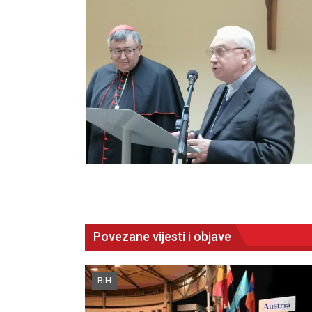
Povezane vijesti i objave
BiH