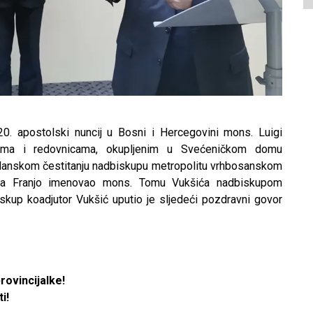
0. apostolski nuncij u Bosni i Hercegovini mons. Luigi
cima i redovnicama, okupljenim u Svećeničkom domu
danskom čestitanju nadbiskupu metropolitu vrhbosanskom
papa Franjo imenovao mons. Tomu Vukšića nadbiskupom
kup koadjutor Vukšić uputio je sljedeći pozdravni govor
rovincijalke!
i!