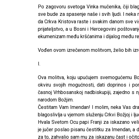
Po zagovoru svetoga Vinka mučenika, čiji blag
sve bude za spasenje naše i svih ljudi. I neka
da Crkva Kristova raste i svakim danom sve viš
prijateljstvo, a u Bosni i Hercegovini poštovan
ekumenizam među kršćanima i dijalog među rel
Vođen ovom izrečenom molitvom, želio bih izre
I.
Ova molitva, koju upućujem svemogućemu Bogu
okviru svojih mogućnosti, dati doprinos i po
časnoj Vrhbosanskoj nadbiskupiji, zajedno s n
narodom Božjim.
Čestitam Vam Imendan! I molim, neka Vas drag
blagoslivlja u vjernom služenju Crkvi Božjoj i lj
Hvala Svetom Ocu papi Franji za iskazano veli
CNAK
je jučer poslao pisanu čestitku za Imendan, a
Kad se nasilje pretvara u optužnicu
za to, zahvalio sam mu za iskazanu čast i očito