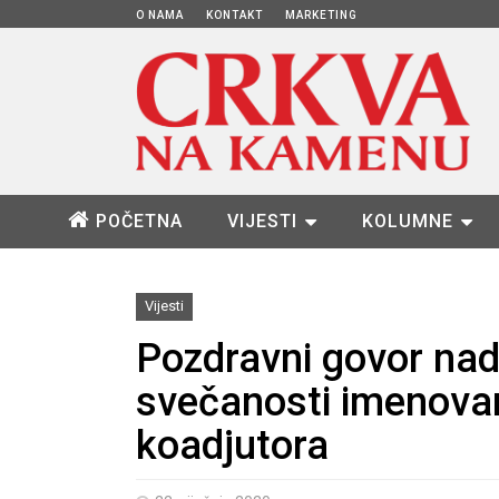
O NAMA
KONTAKT
MARKETING
POČETNA
VIJESTI
KOLUMNE
Vijesti
Pozdravni govor na
svečanosti imenova
koadjutora