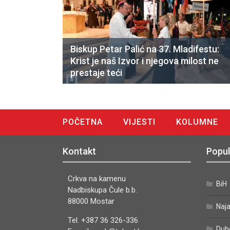
Biskup Petar Palić na 37. Mladifestu:
Krist je naš Izvor i njegova milost ne
prestaje teći
POČETNA
VIJESTI
KOLUMNE
DIGITALNO IZDANJE
Kontakt
Popul
Crkva na kamenu
BiH
Nadbiskupa Čule b.b.
88000 Mostar
Naj
Tel. +387 36 326-336
Duh