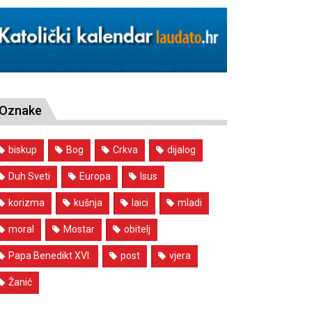
Oznake
biskup
Bog
Crkva
dijalog
Duh Sveti
Europa
Isus
korizma
kušnja
laici
mladi
moral
Mostar
obitelj
Papa Benedikt XVI.
post
vjera
Žanić