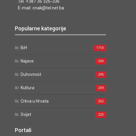
Tel. +387 36 326-336
E-mail: cnak@tel.net.ba
Popularne kategorije
BiH
1710
Najave
539
Duhovnost
295
Kultura
259
Crkva u Hrvata
252
Svijet
225
Portali