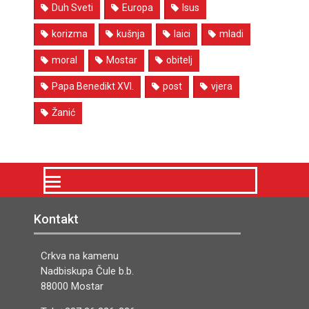
Duh Sveti
Europa
Isus
korizma
kušnja
laici
mladi
moral
Mostar
obitelj
Papa Benedikt XVI.
post
vjera
Žanić
Kontakt
Crkva na kamenu
Nadbiskupa Čule b.b.
88000 Mostar