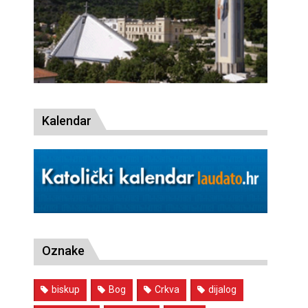
Kalendar
Oznake
biskup
Bog
Crkva
dijalog