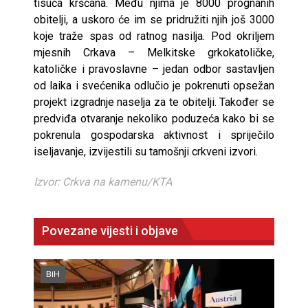
tisuća kršćana. Među njima je 8000 prognanih
obitelji, a uskoro će im se pridružiti njih još 3000
koje traže spas od ratnog nasilja. Pod okriljem
mjesnih Crkava – Melkitske grkokatoličke,
katoličke i pravoslavne – jedan odbor sastavljen
od laika i svećenika odlučio je pokrenuti opsežan
projekt izgradnje naselja za te obitelji. Također se
predviđa otvaranje nekoliko poduzeća kako bi se
pokrenula gospodarska aktivnost i spriječilo
iseljavanje, izvijestili su tamošnji crkveni izvori.
Izvor: Crkva na kamenu/KTA
Povezane vijesti i objave
BiH