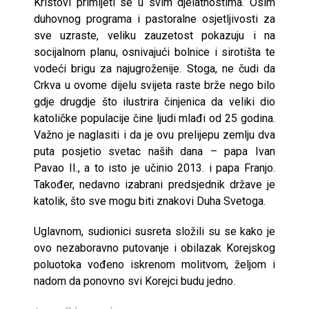
Kristovi primijeti se u svim djelatnostima. Osim
duhovnog programa i pastoralne osjetljivosti za
sve uzraste, veliku zauzetost pokazuju i na
socijalnom planu, osnivajući bolnice i sirotišta te
vodeći brigu za najugroženije. Stoga, ne čudi da
Crkva u ovome dijelu svijeta raste brže nego bilo
gdje drugdje što ilustrira činjenica da veliki dio
katoličke populacije čine ljudi mlađi od 25 godina.
Važno je naglasiti i da je ovu prelijepu zemlju dva
puta posjetio svetac naših dana – papa Ivan
Pavao II., a to isto je učinio 2013. i papa Franjo.
Također, nedavno izabrani predsjednik države je
katolik, što sve mogu biti znakovi Duha Svetoga.
Uglavnom, sudionici susreta složili su se kako je
ovo nezaboravno putovanje i obilazak Korejskog
poluotoka vođeno iskrenom molitvom, željom i
nadom da ponovno svi Korejci budu jedno.