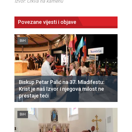
Izvor: Crkva na kamenu
Povezane vijesti i objave
BiH
Biskup Petar Palić na 37. Mladifestu:
Krist je naš Izvor i njegova milost ne
prestaje teći
BiH