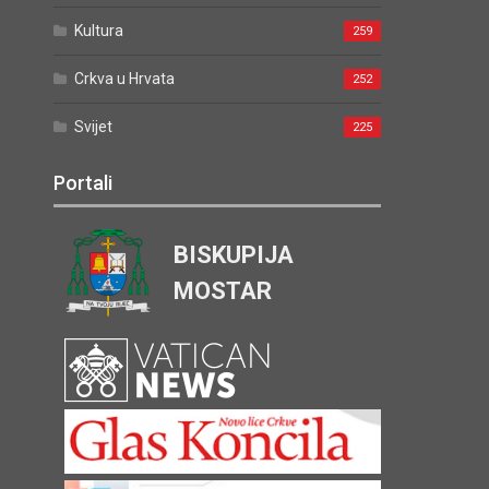
Kultura
259
Crkva u Hrvata
252
Svijet
225
Portali
BISKUPIJA
MOSTAR