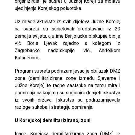
organizirala je susret u Južnoj Koreji za molitvu
ujedinjenja Korejskog poluotoka.
Uz mlade aktiviste iz svih dijelova Južne Koreje,
na susretu su sudjelovali predstavnici iz 20
zemalja svijeta, a u ime Banjolučke biskupije bio je
vlč. Boris Ljevak zajedno s kolegom iz
Zagrebačke nadbiskupije vlč. Anđelkom
Katanecom.
Program susreta podrazumijevao je obilazak DMZ
zone (demilitarizirane zone između Sjeverne i
Južne Koreje) te radne sastanke na temu mira i
pomirenja na kojemu su sudionici donijeli iskustva
iz svojih država. Iskustva su podrazumijevala
razloge sukoba i strategiju pomirenja.
U Korejskoj demilitariziranoj zoni
Inače, Korejska demilitarizirana zona (DMZ) je