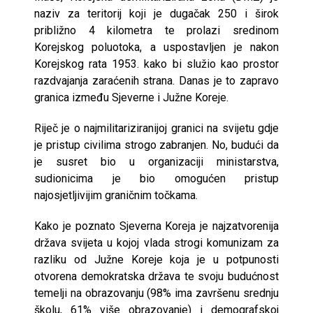
naziv za teritorij koji je dugačak 250 i širok
približno 4 kilometra te prolazi sredinom
Korejskog poluotoka, a uspostavljen je nakon
Korejskog rata 1953. kako bi služio kao prostor
razdvajanja zaraćenih strana. Danas je to zapravo
granica između Sjeverne i Južne Koreje.
Riječ je o najmilitariziranijoj granici na svijetu gdje
je pristup civilima strogo zabranjen. No, budući da
je susret bio u organizaciji ministarstva,
sudionicima je bio omogućen pristup
najosjetljivijim graničnim točkama.
Kako je poznato Sjeverna Koreja je najzatvorenija
država svijeta u kojoj vlada strogi komunizam za
razliku od Južne Koreje koja je u potpunosti
otvorena demokratska država te svoju budućnost
temelji na obrazovanju (98% ima završenu srednju
školu, 61% više obrazovanje) i demografskoj