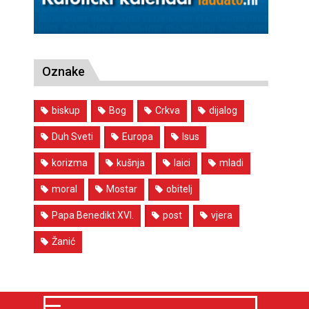
Oznake
biskup
Bog
Crkva
dijalog
Duh Sveti
Europa
Isus
korizma
kušnja
laici
mladi
moral
Mostar
obitelj
Papa Benedikt XVI.
post
vjera
Žanić