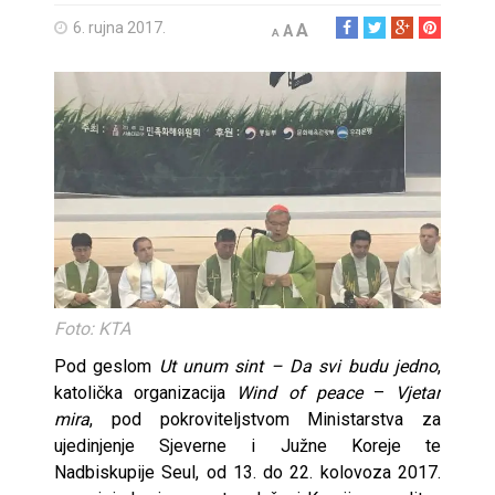
6. rujna 2017.
A
A
A
Foto: KTA
Pod geslom
Ut unum sint – Da svi budu jedno
,
katolička organizacija
Wind of peace
–
Vjetar
mira
, pod pokroviteljstvom Ministarstva za
ujedinjenje Sjeverne i Južne Koreje te
Nadbiskupije Seul, od 13. do 22. kolovoza 2017.