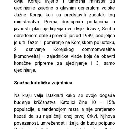
dviju Koreja uvjerio i tamošnji ministar za
ujedinjenje zajedno s glavnim generalom vojske
Južne Koreje koji su predstavili zadatak tog
ministarstva. Prema dostupnim podatcima u
javnosti, plan ujedinjenja ove dvije države, Seul u
određenom obliku provodi još od 1989., podijeljen
je u tri faze: 1. pomirenje na Korejskom poluotoku,
2. osnivanje Korejskog commonwealtha
[komonvelta] – zajedničke vlade koja će obaviti
konačne pripreme za ujedinjenje i 3. samo
ujedinjenje.
Snažna katolička zajednica
Na kraju valja istaknuti kako se ovdje događa
buđenje kršćanstva. Katolici čine 10 – 15%
populacije, s tendencijom rasta, a nije pretjerano
kazati da su najsličniji onoj prvoj Crkvi. Njihova
povezanost, umreženost i želja da budu potpuno