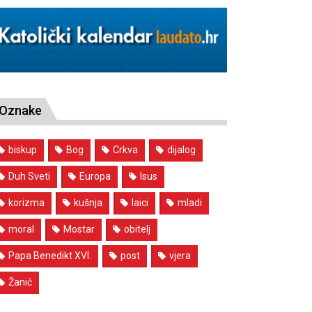
Oznake
biskup
Bog
Crkva
dijalog
Duh Sveti
Europa
Isus
korizma
kušnja
laici
mladi
moral
Mostar
obitelj
Papa Benedikt XVI.
post
vjera
Žanić