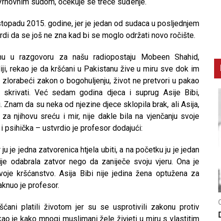
d Vrhovnim sudom, očekuje se treće suđenje.
istopadu 2015. godine, jer je jedan od sudaca u posljednjem
vrdi da se još ne zna kad bi se moglo održati novo ročište.
nu u razgovoru za našu radiopostaju Mobeen Shahid,
iji, rekao je da kršćani u Pakistanu žive u miru sve dok im
 zlorabeći zakon o bogohuljenju, život ne pretvori u pakao
skrivati. Već sedam godina djeca i suprug Asije Bibi,
i. Znam da su neka od njezine djece sklopila brak, ali Asija,
 za njihovu sreću i mir, nije dakle bila na vjenčanju svoje
a i psihička – ustvrdio je profesor dodajući:
ju je jedna zatvorenica htjela ubiti, a na početku ju je jedan
ije odabrala zatvor nego da zaniječe svoju vjeru. Ona je
oje kršćanstvo. Asija Bibi nije jedina žena optužena za
taknuo je profesor.
CNAK
C
ani platili životom jer su se usprotivili zakonu protiv
Smrtovdan nadbiskupa Petra Čule
D
ekao je kako mnogi muslimani žele živjeti u miru s vlastitim