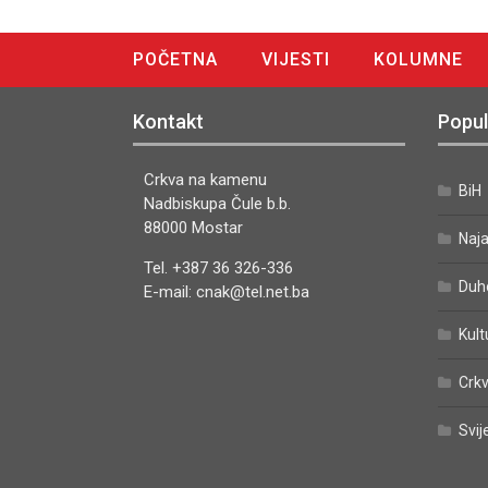
POČETNA
VIJESTI
KOLUMNE
DIGITALNO IZDANJE
Kontakt
Popul
Crkva na kamenu
BiH
Nadbiskupa Čule b.b.
88000 Mostar
Naj
Tel. +387 36 326-336
Duh
E-mail: cnak@tel.net.ba
Kult
Crkv
Svij