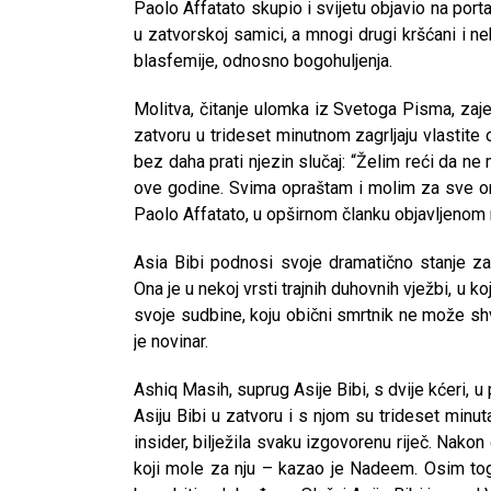
Paolo Affatato skupio i svijetu objavio na port
u zatvorskoj samici, a mnogi drugi kršćani i 
blasfemije, odnosno bogohuljenja.
Molitva, čitanje ulomka iz Svetoga Pisma, zaj
zatvoru u trideset minutnom zagrljaju vlastite ob
bez daha prati njezin slučaj: “Želim reći da ne
ove godine. Svima opraštam i molim za sve one
Paolo Affatato, u opširnom članku objavljenom n
Asia Bibi podnosi svoje dramatično stanje za
Ona je u nekoj vrsti trajnih duhovnih vježbi, u 
svoje sudbine, koju obični smrtnik ne može shv
je novinar.
Ashiq Masih, suprug Asije Bibi, s dvije kćeri, 
Asiju Bibi u zatvoru i s njom su trideset minut
insider, bilježila svaku izgovorenu riječ. Nakon 
koji mole za nju – kazao je Nadeem. Osim toga, 