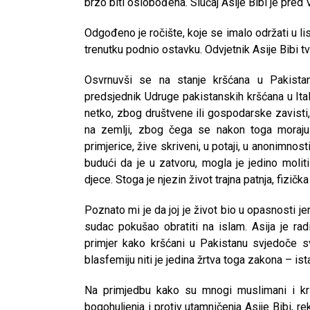
brzo biti oslobođena. Slučaj Asije Bibi je pre
Odgođeno je ročište, koje se imalo održati u l
trenutku podnio ostavku. Odvjetnik Asije Bibi t
Osvrnuvši se na stanje kršćana u Pakista
predsjednik Udruge pakistanskih kršćana u Ital
netko, zbog društvene ili gospodarske zavisti,
na zemlji, zbog čega se nakon toga moraju 
primjerice, žive skriveni, u potaji, u anonimnost
budući da je u zatvoru, mogla je jedino moliti
djece. Stoga je njezin život trajna patnja, fizičk
Poznato mi je da joj je život bio u opasnosti jer 
sudac pokušao obratiti na islam. Asija je rad
primjer kako kršćani u Pakistanu svjedoče sv
blasfemiju niti je jedina žrtva toga zakona – is
CNAK
Na primjedbu kako su mnogi muslimani i kršć
Kad se nasilje pretvara u optužnicu
bogohuljenja i protiv utamničenja Asije Bibi, r