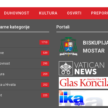
DUHOVNOST
KULTURA
OSVRTI
PREPOR
arne kategorije
Portali
BISKUPIJ
1710
MOSTAR
ave
539
ovnost
295
ura
259
a u Hrvata
252
et
225