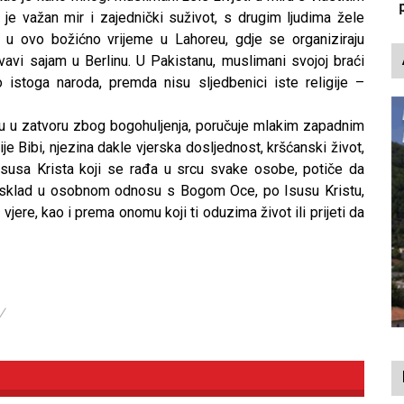
p
 je važan mir i zajednički suživot, s drugim ljudima žele
a u ovo božićno vrijeme u Lahoreu, gdje se organiziraju
vavi sajam u Berlinu. U Pakistanu, muslimani svojoj braći
 istoga naroda, premda nisu sljedbenici iste religije –
i su u zatvoru zbog bogohuljenja, poručuje mlakim zapadnim
e Bibi, njezina dakle vjerska dosljednost, kršćanski život,
 Isusa Krista koji se rađa u srcu svake osobe, potiče da
 sklad u osobnom odnosu s Bogom Oce, po Isusu Kristu,
jere, kao i prema onomu koji ti oduzima život ili prijeti da
/