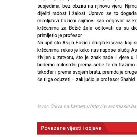
susjedima, bez obzira na njihovu vjeru. Njima
dijeliti radost i žalost. Upravo se to događ
miroljubivi božićni sajmovi kao odgovor na kr
kršćanima za Božić žele očitovati da su dio
primijetio je profesor.
Na upit što Asijin Božić i drugih kršćana, koj
kršćanima, rekao je kako nas napose slučaj Asij
življen u zatvoru, što je znak nade i vjere u
budemo milosrdni prema sebe te da tražimo
također i prema svojem bratu, premda je druge v
će ti ga oduzeti – zaključio je profesor Shahid.
Izvor: Crkva na kamenu/http://www.missio.ba
Povezane vijesti i objave