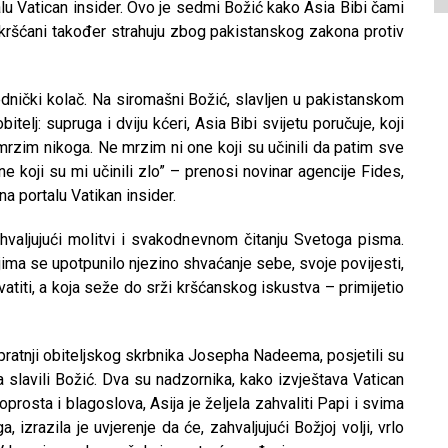
alu Vatican insider. Ovo je sedmi Božić kako Asia Bibi čami
nekršćani također strahuju zbog pakistanskog zakona protiv
ednički kolač. Na siromašni Božić, slavljen u pakistanskom
itelj: supruga i dviju kćeri, Asia Bibi svijetu poručuje, koji
 mrzim nikoga. Ne mrzim ni one koji su učinili da patim sve
 koji su mi učinili zlo” – prenosi novinar agencije Fides,
a portalu Vatikan insider.
hvaljujući molitvi i svakodnevnom čitanju Svetoga pisma.
kojima se upotpunilo njezino shvaćanje sebe, svoje povijesti,
atiti, a koja seže do srži kršćanskog iskustva – primijetio
u pratnji obiteljskog skrbnika Josepha Nadeema, posjetili su
a slavili Božić. Dva su nadzornika, kako izvještava Vatican
oprosta i blagoslova, Asija je željela zahvaliti Papi i svima
izrazila je uvjerenje da će, zahvaljujući Božjoj volji, vrlo