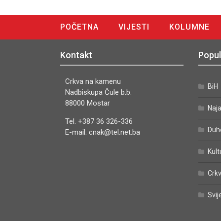
POČETNA
VIJESTI
KOLUMNE
DIGITALNO IZDANJE
Kontakt
Popul
Crkva na kamenu
BiH
Nadbiskupa Čule b.b.
88000 Mostar
Naj
Tel. +387 36 326-336
Duh
E-mail: cnak@tel.net.ba
Kult
Crkv
Svij