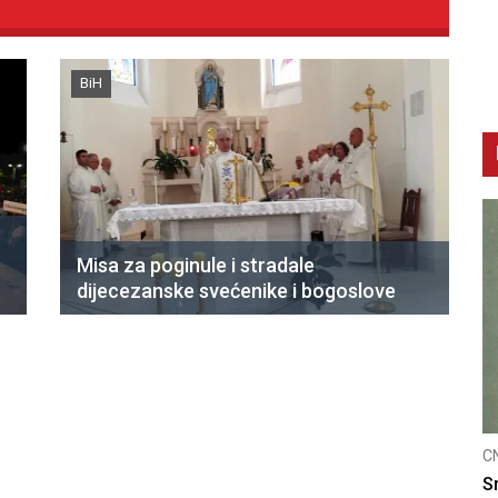
BiH
Misa za poginule i stradale
dijecezanske svećenike i bogoslove
CNAK
C
Smrtovdan nadbiskupa Petra Čule
D