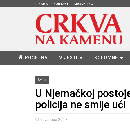
O NAMA
KONTAKT
MARKETING
POČETNA
VIJESTI
KOLUMNE
Svijet
U Njemačkoj postoje 
policija ne smije ući
6. veljače 2017.