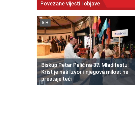
Povezane vijesti i objave
BiH
Biskup Petar Palić na 37. Mladifestu:
Krist je naš Izvor i njegova milost ne
prestaje teći
CNAK
Kad se nasilje pretvara u optužnicu