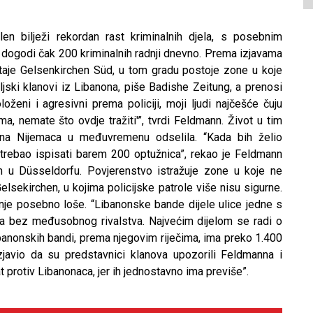
n bilježi rekordan rast kriminalnih djela, s posebnim
dogodi čak 200 kriminalnih radnji dnevno. Prema izjavama
taje Gelsenkirchen Süd, u tom gradu postoje zone u koje
eljski klanovi iz Libanona, piše Badishe Zeitung, a prenosi
položeni i agresivni prema policiji, moji ljudi najčešće čuju
ma, nemate što ovdje tražiti'”, tvrdi Feldmann. Život u tim
ćina Nijemaca u međuvremenu odselila. “Kada bih želio
 trebao ispisati barem 200 optužnica”, rekao je Feldmann
m u Düsseldorfu. Povjerenstvo istražuje zone u koje ne
elsekirchen, u kojima policijske patrole više nisu sigurne.
je posebno loše. “Libanonske bande dijele ulice jedne s
ma bez međusobnog rivalstva. Najvećim dijelom se radi o
libanonskih bandi, prema njegovim riječima, ima preko 1.400
javio da su predstavnici klanova upozorili Feldmanna i
t protiv Libanonaca, jer ih jednostavno ima previše”.