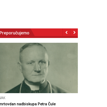
Preporučujemo
NAK
eseta obljetnica poništenja komunističke