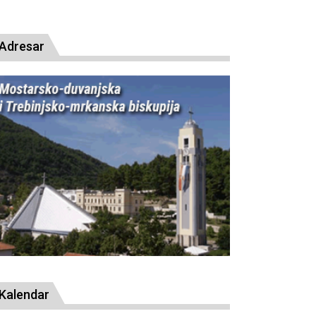
resude bl. Alojziju Stepincu
Adresar
Kalendar