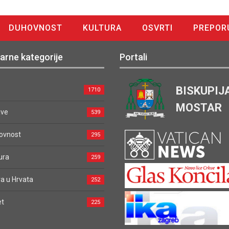
DUHOVNOST
KULTURA
OSVRTI
PREPOR
arne kategorije
Portali
BISKUPIJ
1710
MOSTAR
ave
539
ovnost
295
ura
259
a u Hrvata
252
et
225