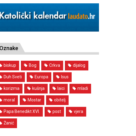
Oznake
biskup
Bog
Crkva
dijalog
Duh Sveti
Europa
Isus
korizma
kušnja
laici
mladi
moral
Mostar
obitelj
Papa Benedikt XVI.
post
vjera
Žanić