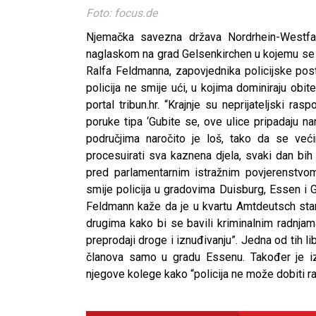
Foto: focus.de
Njemačka savezna država Nordrhein-Westfale
naglaskom na grad Gelsenkirchen u kojemu se 
Ralfa Feldmanna, zapovjednika policijske pos
policija ne smije ući, u kojima dominiraju obit
portal tribun.hr. “Krajnje su neprijateljski ras
poruke tipa ‘Gubite se, ove ulice pripadaju na
područjima naročito je loš, tako da se ve
procesuirati sva kaznena djela, svaki dan bih
pred parlamentarnim istražnim povjerenstvo
smije policija u gradovima Duisburg, Essen i G
Feldmann kaže da je u kvartu Amtdeutsch stan
drugima kako bi se bavili kriminalnim radnja
preprodaji droge i iznuđivanju”. Jedna od tih 
članova samo u gradu Essenu. Također je iz
njegove kolege kako “policija ne može dobiti ra