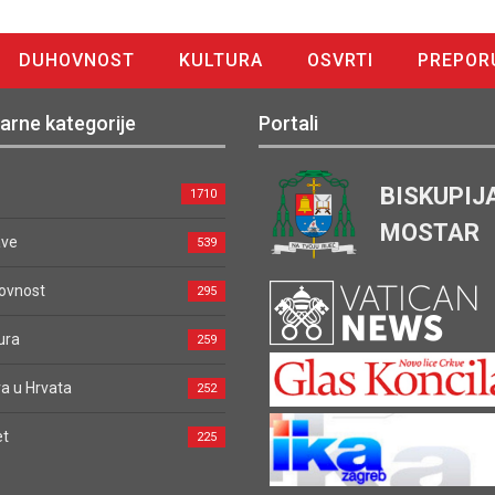
DUHOVNOST
KULTURA
OSVRTI
PREPOR
arne kategorije
Portali
BISKUPIJ
1710
MOSTAR
ave
539
ovnost
295
ura
259
a u Hrvata
252
et
225