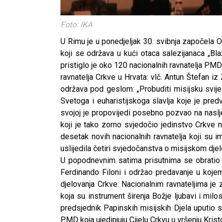
Foto: IKA
U Rimu je u ponedjeljak 30. svibnja započela 
koji se održava u kući otaca salezijanaca „Bl
pristiglo je oko 120 nacionalnih ravnatelja PMD 
ravnatelja Crkve u Hrvata: vlč. Antun Štefan iz
održava pod geslom: „Probuditi misijsku svij
Svetoga i euharistijskoga slavlja koje je p
svojoj je propovijedi posebno pozvao na naslj
koji je tako zorno svjedočio jedinstvo Crkve no
desetak novih nacionalnih ravnatelja koji su 
uslijedila četiri svjedočanstva o misijskom djelov
U popodnevnim satima prisutnima se obratio p
Ferdinando Filoni i održao predavanje u koj
djelovanja Crkve. Nacionalnim ravnateljima je
koja su instrument širenja Božje ljubavi i mil
predsjednik Papinskih misijskih Djela uputio 
PMD koja ujedinjuju Cijelu Crkvu u vršenju Krist