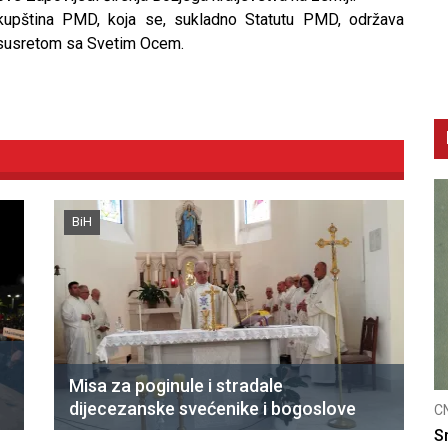
skupština PMD, koja se, sukladno Statutu PMD, održava
ja susretom sa Svetim Ocem.
BiH
Misa za poginule i stradale
dijecezanske svećenike i bogoslove
CNAK
nicu
Smrtovdan nadbiskupa Petra Čule