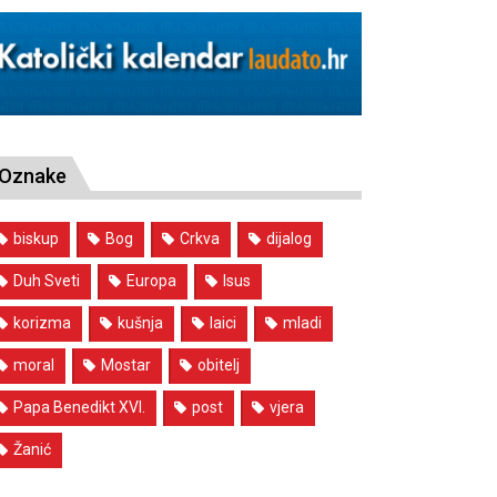
Oznake
biskup
Bog
Crkva
dijalog
Duh Sveti
Europa
Isus
korizma
kušnja
laici
mladi
moral
Mostar
obitelj
Papa Benedikt XVI.
post
vjera
Žanić