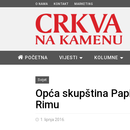
O NAMA
KONTAKT
MARKETING
POČETNA
VIJESTI
KOLUMNE
Svijet
Opća skupština Papi
Rimu
1. lipnja 2016.