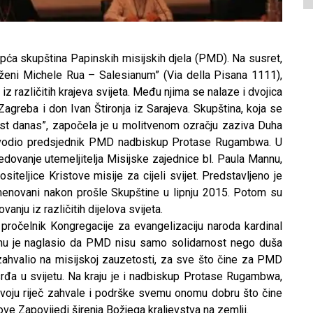
Opća skupština Papinskih misijskih djela (PMD). Na susret,
aženi Michele Rua – Salesianum” (Via della Pisana 1111),
iz različitih krajeva svijeta. Među njima se nalaze i dvojica
 Zagreba i don Ivan Štironja iz Sarajeva. Skupština, koja se
est danas”, započela je u molitvenom ozračju zaziva Duha
redvodio predsjednik PMD nadbiskup Protase Rugambwa. U
edovanje utemeljitelja Misijske zajednice bl. Paula Mannu,
siteljice Kristove misije za cijeli svijet. Predstavljeno je
imenovani nakon prošle Skupštine u lipnju 2015. Potom su
anju iz različitih dijelova svijeta.
ročelnik Kongregacije za evangelizaciju naroda kardinal
emu je naglasio da PMD nisu samo solidarnost nego duša
 zahvalio na misijskoj zauzetosti, za sve što čine za PMD
osrđa u svijetu. Na kraju je i nadbiskup Protase Rugambwa,
svoju riječ zahvale i podrške svemu onomu dobru što čine
ove Zapovijedi širenja Božjega kraljevstva na zemlji.