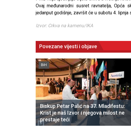
Ovaj međunarodni susret ravnatelja, Opća 
jedanput godišnje, završit će u subotu 4. lipn
Izvor: Crkva na kamenu/IKA
Povezane vijesti i objave
BiH
Biskup Petar Palić na 37. Mladifestu:
Krist je naš Izvor i njegova milost ne
prestaje teći
CNAK
Kad se nasilje pretvara u optuž