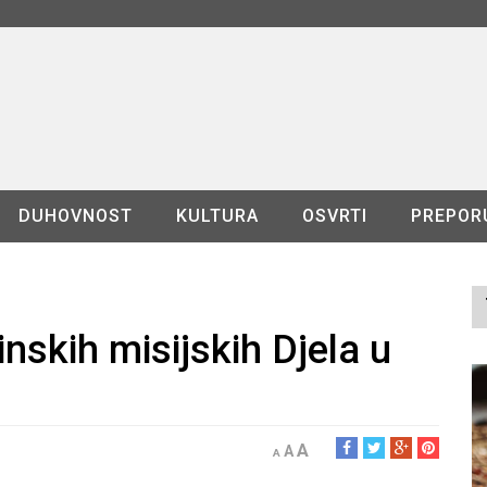
DUHOVNOST
KULTURA
OSVRTI
PREPOR
nskih misijskih Djela u
A
A
A