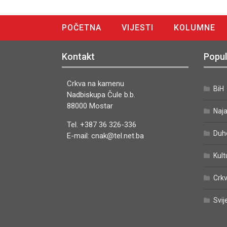
POČETNA
VIJESTI
KOLUMNE
DIGITALNO IZDANJE
Kontakt
Popul
Crkva na kamenu
BiH
Nadbiskupa Čule b.b.
88000 Mostar
Naj
Tel. +387 36 326-336
Duh
E-mail: cnak@tel.net.ba
Kult
Crkv
Svij