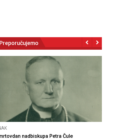
Preporučujemo
CNAK
Deseta obljetnica poništenja komunističke