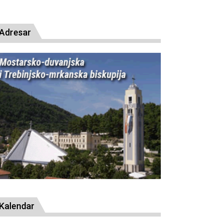
presude bl. Alojziju Stepincu
Adresar
Kalendar