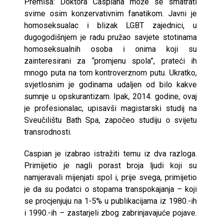
Premisa: Doktora Caspiana može se smatrati
svime osim konzervativnim fanatikom. Javni je
homoseksualac i blizak LGBT zajednici, u
dugogodišnjem je radu pružao savjete stotinama
homoseksualnih osoba i onima koji su
zainteresirani za “promjenu spola”, prateći ih
mnogo puta na tom kontroverznom putu. Ukratko,
svjetlosnim je godinama udaljen od bilo kakve
sumnje u opskurantizam. Ipak, 2014. godine, ovaj
je profesionalac, upisavši magistarski studij na
Sveučilištu Bath Spa, započeo studiju o svijetu
transrodnosti.
Caspian je izabrao istražiti temu iz dva razloga.
Primijetio je nagli porast broja ljudi koji su
namjeravali mijenjati spol i, prije svega, primijetio
je da su podatci o stopama transpokajanja – koji
se procjenjuju na 1-5% u publikacijama iz 1980.-ih
i 1990.-ih – zastarjeli zbog zabrinjavajuće pojave.