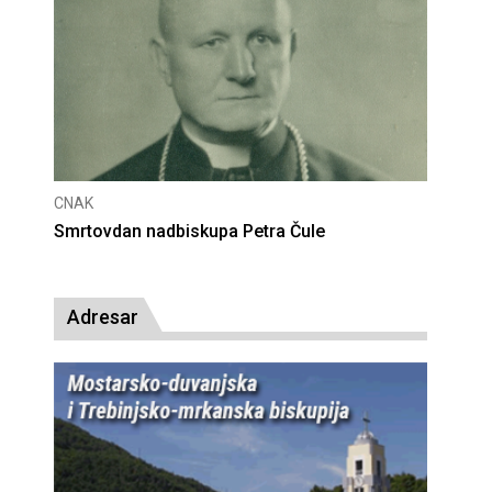
CNAK
Deseta obljetnica poništenja komunističke
presude bl. Alojziju Stepincu
Adresar