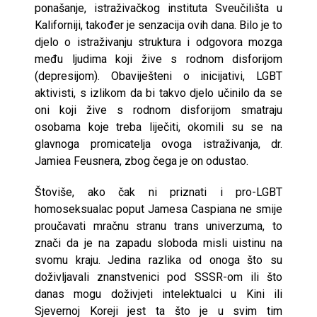
ponašanje, istraživačkog instituta Sveučilišta u
Kaliforniji, također je senzacija ovih dana. Bilo je to
djelo o istraživanju struktura i odgovora mozga
među ljudima koji žive s rodnom disforijom
(depresijom). Obaviješteni o inicijativi, LGBT
aktivisti, s izlikom da bi takvo djelo učinilo da se
oni koji žive s rodnom disforijom smatraju
osobama koje treba liječiti, okomili su se na
glavnoga promicatelja ovoga istraživanja, dr.
Jamiea Feusnera, zbog čega je on odustao.
Štoviše, ako čak ni priznati i pro-LGBT
homoseksualac poput Jamesa Caspiana ne smije
proučavati mračnu stranu trans univerzuma, to
znači da je na zapadu sloboda misli uistinu na
svomu kraju. Jedina razlika od onoga što su
doživljavali znanstvenici pod SSSR-om ili što
danas mogu doživjeti intelektualci u Kini ili
Sjevernoj Koreji jest ta što je u svim tim