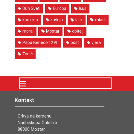
Duh Sveti
Europa
Isus
korizma
kušnja
laici
mladi
moral
Mostar
obitelj
Papa Benedikt XVI.
post
vjera
Žanić
Kontakt
Crkva na kamenu
Nadbiskupa Čule b.b.
88000 Mostar