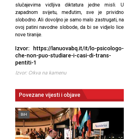
slučajevima vidljiva diktatura jedne misli. U
zapadnom svijetu, međutim, sve je prividno
slobodno. Ali dovoljno je samo malo zastrugati, na
ovoj patini navodne slobode, da bi se vidjelo lice
nove tiranije.
Izvor: https://lanuovabq.it/it/lo-psicologo-
che-non-puo-studiare-i-casi-di-trans-
pentiti-1
Izvor: Crkva na kamenu
Povezane vijesti i objave
BiH