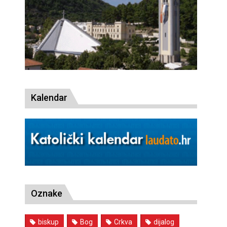
Kalendar
Oznake
biskup
Bog
Crkva
dijalog