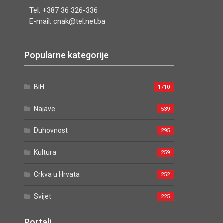
Tel. +387 36 326-336
E-mail: cnak@tel.net.ba
Popularne kategorije
BiH
1710
Najave
539
Duhovnost
295
Kultura
259
Crkva u Hrvata
252
Svijet
225
Portali