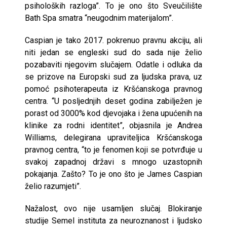
psiholoških razloga”. To je ono što Sveučilište
Bath Spa smatra “neugodnim materijalom”.
Caspian je tako 2017. pokrenuo pravnu akciju, ali
niti jedan se engleski sud do sada nije želio
pozabaviti njegovim slučajem. Odatle i odluka da
se prizove na Europski sud za ljudska prava, uz
pomoć psihoterapeuta iz Kršćanskoga pravnog
centra. “U posljednjih deset godina zabilježen je
porast od 3000% kod djevojaka i žena upućenih na
klinike za rodni identitet”, objasnila je Andrea
Williams, delegirana upraviteljica Kršćanskoga
pravnog centra, “to je fenomen koji se potvrđuje u
svakoj zapadnoj državi s mnogo uzastopnih
pokajanja. Zašto? To je ono što je James Caspian
želio razumjeti”.
Nažalost, ovo nije usamljen slučaj. Blokiranje
studije Semel instituta za neuroznanost i ljudsko