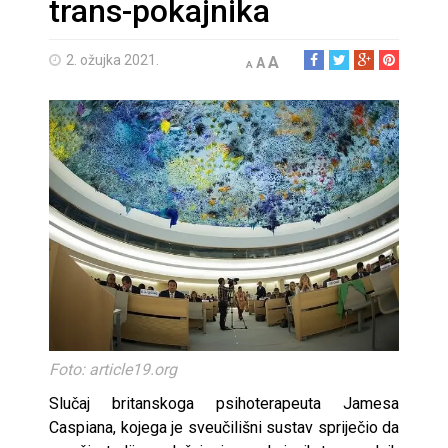
trans-pokajnika
2. ožujka 2021.
A
A
A
Foto: article19.org
Slučaj britanskoga psihoterapeuta Jamesa
Caspiana, kojega je sveučilišni sustav spriječio da