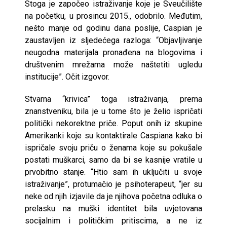
Stoga je započeo istraživanje koje je Sveučilište
na početku, u prosincu 2015., odobrilo. Međutim,
nešto manje od godinu dana poslije, Caspian je
zaustavljen iz sljedećega razloga: “Objavljivanje
neugodna materijala pronađena na blogovima i
društvenim mrežama može naštetiti ugledu
institucije”. Očit izgovor.
Stvarna “krivica” toga istraživanja, prema
znanstveniku, bila je u tome što je želio ispričati
politički nekorektne priče. Poput onih iz skupine
Amerikanki koje su kontaktirale Caspiana kako bi
ispričale svoju priču o ženama koje su pokušale
postati muškarci, samo da bi se kasnije vratile u
prvobitno stanje. “Htio sam ih uključiti u svoje
istraživanje”, protumačio je psihoterapeut, “jer su
neke od njih izjavile da je njihova početna odluka o
prelasku na muški identitet bila uvjetovana
socijalnim i političkim pritiscima, a ne iz