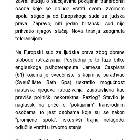
završi studiju o slučajevima pokajanih transrodnih
osoba koje se odluče vratiti svom izvornom
spolu, stigao je do Europskoga suda za ljudska
prava. Zapravo, niti jedan britanski sud nije
prihvatio njegov slučaj. Nova tiranija zaogrnuta
tolerancijom.
Na Europski sud za ljudska prava zbog obrane
slobode istraživanja. Posljednja je to faza bitke
engleskoga psihoterapeuta Jamesa Caspiana
(61) kojemu je sveučilište s kojim je surađivao
(Sveučilište Bath Spa) uskratilo mogućnost
nastavka njegova istraživanja, zaustavljena kao
previše politički nekorektna. Razlog? Stavilo je
naglasak na priče o “pokajanim” transrodnim
osobama, to jest osobama koje su se nakon
“promjene spola”, iskusivši trajnu nelagodu,
odlučile vratiti u izvorno stanje.